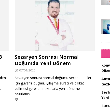
3
Sezaryen Sonrası Normal
Doğumda Yeni Dönem
Kony
07/01/2026
Düze
adımı
Sezaryen sonrası normal doğumu seçen anneler
Anta
i
için güvenli ipuçları, iyileşme süreci ve dikkat
Gözl
.
edilmesi gereken noktalarla yeni döneme
Beyl
hazırlanın.
Yeni
🩷
Burs