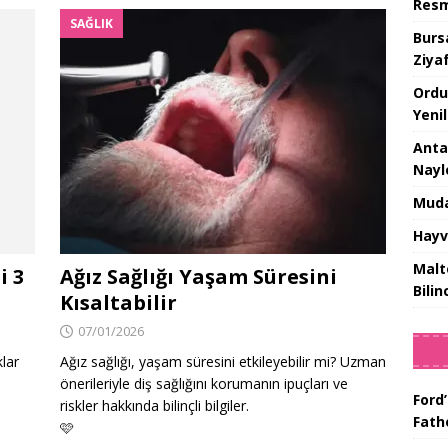
Resm
SAĞLIK
Burs
Ziya
Ordu
Yeni
Anta
Nayl
Muda
Hayv
Malt
i 3
Ağız Sağlığı Yaşam Süresini
Bilin
Kısaltabilir
07/01/2026
klar
Ağız sağlığı, yaşam süresini etkileyebilir mi? Uzman
önerileriyle diş sağlığını korumanın ipuçları ve
Ford’
riskler hakkında bilinçli bilgiler.
Fat
🩷