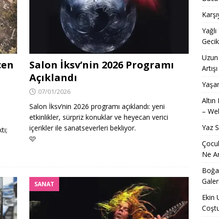
Karşı
Yağlı
Geci
Uzun 
çen
Salon İksv’nin 2026 Programı
Artışı
Açıklandı
Yaşam
07/01/2026
Altın
Salon İksv’nin 2026 programı açıklandı: yeni
– Web
etkinlikler, sürpriz konuklar ve heyecan verici
Yaz 
içerikler ile sanatseverleri bekliyor.
tı;
🩷
Çocuk
Ne An
Boğaz
Galer
SANAT
Ekin 
Coşt