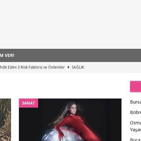
M VER!
hdit Eden 3 Risk Faktörü ve Önlemler
SAĞLIK
hallelerinde Şenliğin En Güzeli Yaşanıyor
SANAT
azine Avı ile Canlanıyor
SANAT
Sokak Çocuklarının Hikâyesi
SANAT
Bursa
SANAT
 Hünel’den Açıkhava’da Müzik Ziyafeti
MANŞET
Böbre
Osman
Yaşan
Buca 