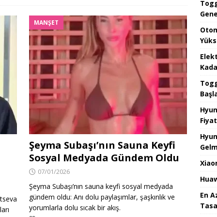
Togg
Gene
MANŞET
Otom
Yüks
Elek
Kada
Togg 
Başl
Hyun
Fiyat
Hyun
Şeyma Subaşı’nın Sauna Keyfi
Gelm
Sosyal Medyada Gündem Oldu
Xiao
07/01/2026
Huaw
Şeyma Subaşı’nın sauna keyfi sosyal medyada
En A
gündem oldu: Anı dolu paylaşımlar, şaşkınlık ve
rtseva
Tasa
yorumlarla dolu sıcak bir akış.
ları