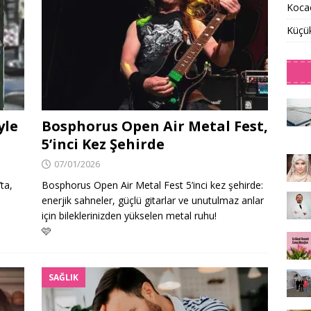
Kocae
Küçü
yle
Bosphorus Open Air Metal Fest,
5’inci Kez Şehirde
07/01/2026
ta,
Bosphorus Open Air Metal Fest 5’inci kez şehirde:
enerjik sahneler, güçlü gitarlar ve unutulmaz anlar
için bileklerinizden yükselen metal ruhu!
🩷
SAĞLIK