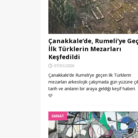
Çanakkale’de, Rumeli’ye Ge
İlk Türklerin Mezarları
Keşfedildi
07/01/2026
Çanakkale’de Rumeli’ye geçen ilk Türklerin
mezarları arkeolojik çalışmada gün yüzüne çık
tarih ve anıların bir araya geldiği keşif haberi.
🩷
SANAT