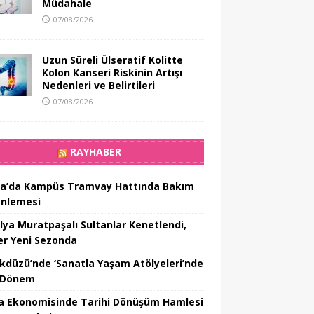
Müdahale
07/08/2026
Uzun Süreli Ülseratif Kolitte
Kolon Kanseri Riskinin Artışı
Nedenleri ve Belirtileri
07/08/2026
RAYHABER
a’da Kampüs Tramvay Hattında Bakım
nlemesi
lya Muratpaşalı Sultanlar Kenetlendi,
er Yeni Sezonda
ikdüzü’nde ‘Sanatla Yaşam Atölyeleri’nde
 Dönem
a Ekonomisinde Tarihi Dönüşüm Hamlesi