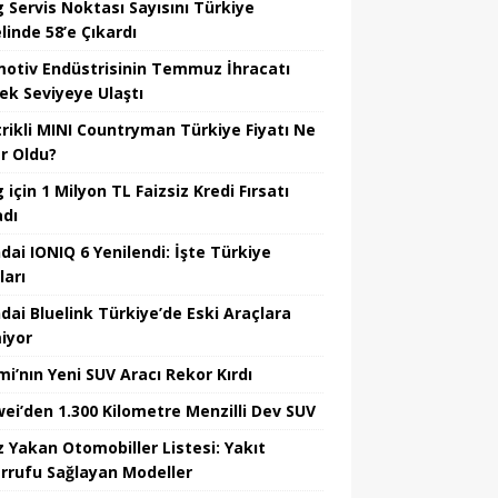
 Servis Noktası Sayısını Türkiye
linde 58’e Çıkardı
otiv Endüstrisinin Temmuz İhracatı
ek Seviyeye Ulaştı
trikli MINI Countryman Türkiye Fiyatı Ne
r Oldu?
için 1 Milyon TL Faizsiz Kredi Fırsatı
adı
dai IONIQ 6 Yenilendi: İşte Türkiye
ları
dai Bluelink Türkiye’de Eski Araçlara
iyor
mi’nın Yeni SUV Aracı Rekor Kırdı
ei’den 1.300 Kilometre Menzilli Dev SUV
z Yakan Otomobiller Listesi: Yakıt
rrufu Sağlayan Modeller