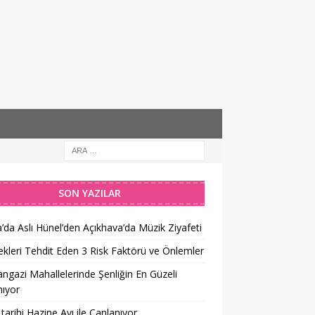
SON YAZILAR
’da Aslı Hünel’den Açıkhava’da Müzik Ziyafeti
kleri Tehdit Eden 3 Risk Faktörü ve Önlemler
gazi Mahallelerinde Şenliğin En Güzeli
ıyor
tarihi Hazine Avı ile Canlanıyor