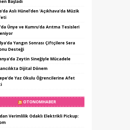
en Başladı
a’da Aslı Hünel’den ‘Açıkhava’da Müzik
feti
’da Ünye ve Kumru’da Arıtma Tesisleri
leniyor
lya’da Yangın Sonrası Çiftçilere Sera
onu Desteği
nya’da Zeytin Sineğiyle Mücadele
ancılıkta Dijital Dönem
epe’de Yaz Okulu Öğrencilerine Afet
ci
OTONOMHABER
dan Verimlilik Odaklı Elektrikli Pickup:
hom