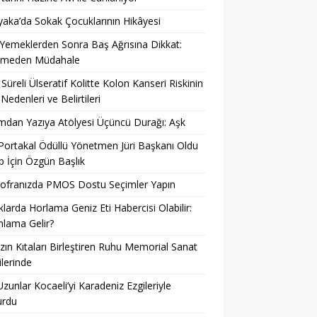
yaka’da Sokak Çocuklarının Hikâyesi
 Yemeklerden Sonra Baş Ağrısına Dikkat:
kmeden Müdahale
Süreli Ülseratif Kolitte Kolon Kanseri Riskinin
 Nedenleri ve Belirtileri
dan Yazıya Atölyesi Üçüncü Durağı: Aşk
 Portakal Ödüllü Yönetmen Jüri Başkanı Oldu
 İçin Özgün Başlık
Sofranızda PMOS Dostu Seçimler Yapın
larda Horlama Geniz Eti Habercisi Olabilir:
lama Gelir?
ın Kıtaları Birleştiren Ruhu Memorial Sanat
ilerinde
Uzunlar Kocaeli’yi Karadeniz Ezgileriyle
urdu