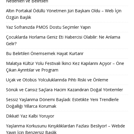
Nedenleri ve Belirtileri
Altın Portakal Ödüllü Yönetmen Jüri Başkanı Oldu – Web İçin
Özgün Başlık
Yaz Sofranızda PMOS Dostu Seçimler Yapın
Çocuklarda Horlama Geniz Eti Habercisi Olabilir: Ne Anlama
Gelir?
Bu Belirtileri Önemsemek Hayat Kurtarır
Malatya Kültür Yolu Festivali İkinci Kez Kapılarını Açıyor – Öne
Çıkan Ayrıntılar ve Program
Uçak ve Otobüs Yolculuklarında Pıhtı Riski ve Önleme
Sönük ve Cansız Saçlara Hacim Kazandıran Doğal Yöntemler
Sessiz Yaşlanma Dönemi Başladı: Estetikte Yeni Trendlerle
Doğallığı Yıllarca Korumak
Dikkat! Yaz Kalbi Yoruyor
Yaşlanma Korkusunu Kırışıklıklardan Fazlası Besliyor! – Webde
Yayın İçin Benzersiz Başlık