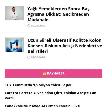
Yağlı Yemeklerden Sonra Baş
Ağrısına Dikkat: Gecikmeden
Müdahale
07/08/2026
Uzun Süreli Ülseratif Kolitte Kolon
Kanseri Riskinin Artışı Nedenleri ve
Belirtileri
07/08/2026
RAYHABER
THY Temmuzda 9,5 Milyon Yolcu Taşıdı
Caretta Caretta Yuvasından Çıktı, Yakılan Ateşte Can
Verdi
Çanakkale’de 2 Ayda 44 Orman Yangını Çıktı