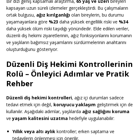
Bir dizi geniş kapsamalı araştırma,
65 yaş ve üzeri
bireyleri
kapsayan uzun süreli izlemeler gerçekleştirdi. Bu çalışmaların
ortak bulgusu,
ağız kırılganlığı
olan bireylerin, bu durumu
yaşamayanlara göre
%23
daha yüksek engellilik riski ve
%34
daha yüksek ölüm riski taşıdığı yönündedir. Elde edilen veriler,
düzenli diş hekimi ziyaretlerinin, ağız fonksiyonlarını korumanın
ve yaşlıların bağımsız yaşamlarını sürdürmelerinin anahtarını
oluşturduğunu gösteriyor.
Düzenli Diş Hekimi Kontrollerinin
Rolü
– Önleyici Adımlar ve Pratik
Rehber
Düzenli diş hekimi kontrolleri
, ağız içi durumları sadece
tedavi etmek için değil,
koruyucu yaklaşım
geliştirmek için de
kullanılır. Aşağıdaki adımlar, yaşlılarda
ağız sağlığını koruma
ve
yaşam kalitesini uzatma
hedefiyle uygulanabilir:
Yıllık veya altı aylık
kontroller; erken saptama ve
tedavilerin önlenmesi için önerilir.