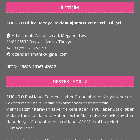
İLETIŞIM
SUCUDO Dijital Medya Reklam Ajansı Hizmetleri Ltd. Şti.
🏠
Adalet mah. Anadolu cad. Megapol Tower
41/81 35530 Bayraklı İzmir / Türkiye
📞
+90 (553) 770 52 69
📩
ozendanismanlik@gmail.com
UETS:
15623-26967-42627
DESTEKLIYORUZ
SUCUDO
RayHaber
TeleferikHaber
OtonomHaber
KimyaHaberleri
LeventÖzen
KadinGirisim
AnkaraYasam
AdanaMersin
Merhabaİzmir
KaravanHaber
YelkenHaber
KamuHaber
UcakHaber
MakineTamir
Iptidai
SilahHaber
LeoTheMaster.Net
KolayBilimHaber
HaberInegol
OtobanHaber
KiraHaber
AEY
MarkaHikayeleri
BulmacaHaber