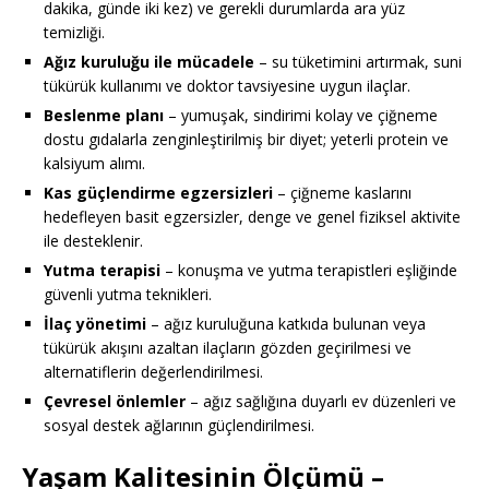
dakika, günde iki kez) ve gerekli durumlarda ara yüz
temizliği.
Ağız kuruluğu ile mücadele
– su tüketimini artırmak, suni
tükürük kullanımı ve doktor tavsiyesine uygun ilaçlar.
Beslenme planı
– yumuşak, sindirimi kolay ve çiğneme
dostu gıdalarla zenginleştirilmiş bir diyet; yeterli protein ve
kalsiyum alımı.
Kas güçlendirme egzersizleri
– çiğneme kaslarını
hedefleyen basit egzersizler, denge ve genel fiziksel aktivite
ile desteklenir.
Yutma terapisi
– konuşma ve yutma terapistleri eşliğinde
güvenli yutma teknikleri.
İlaç yönetimi
– ağız kuruluğuna katkıda bulunan veya
tükürük akışını azaltan ilaçların gözden geçirilmesi ve
alternatiflerin değerlendirilmesi.
Çevresel önlemler
– ağız sağlığına duyarlı ev düzenleri ve
sosyal destek ağlarının güçlendirilmesi.
Yaşam Kalitesinin Ölçümü
–