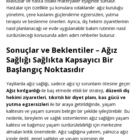
kılavuzlar ve hasta odaklı materyaller eşliğinde sunulur.
Hastalar için özellikle şu konulara odaklanılır: ağız kuruluğu
yönetimi, çene kaslarını güçlendirme egzersizleri, yutma
terapisi ve beslenme önerileri. Ayrıca, diş hekimi ziyaretlerinin
nasıl planlanacağı ve evde uygulanabilir bakım rutininin nasıl
sürdürüleceği konusunda adım adım rehberler bulunur.
Sonuçlar ve Beklentiler
– Ağız
Sağlığı Sağlıkta Kapsayıcı Bir
Başlangıç Noktasıdır
Yaşlılarda ağız sağlığı, sadece ağız içi sorunların ötesine geçer.
Ağız kırılganlığı
ile baş etmede etkili bir strateji,
düzenli diş
hekimi ziyaretleri
,
tıkırtılı bir diyet planı
,
kas gücü ve
yutma egzersizleri
ile bir araya getirildiğinde, yaşam
kalitesini ve yaşam süresini belirgin bir şekilde iyileştirebilir. Bu
nedenle, bireylerin ve sağlık sistemlerinin ağız sağlığını yaşam
kalitesi ve bağımsız yaşam sürdürülebilirliği için merkezine
almaları kritik önemdedir. Ağız sağlığına yatırım, yalnızca ağız
içinde değil, genel sağlığın ve yaşam süresinin de