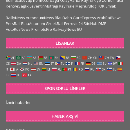
BulmacaCevap
KomikKurbaga
KolayHarita
RayTurkiye
ZorBulmaca
KentveSağlık
LeventinMutfağı
Rayİhale
MeşhurBlog
TOKİEmlak
RaillyNews
AutonoumNews
BlauBahn
GareExpress
ArabRailNews
PersRail
BlauAutonom
GreekRail
Ferrovie24
StiriHub
DME
AutoRusNews
PromptsFile
RailwayNews EU
LISANLAR
AF
AR
AZ
BE
BN
BS
BG
ZH-CN
ZH-TW
CS
DA
NL
EN
ET
TL
FI
FR
DE
EL
IW
IT
JA
KO
LV
LT
PL
PT
RO
RU
SK
SL
ES
TH
TR
SPONSORLU LINKLER
İzmir haberleri
HABER ARŞIVI