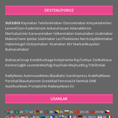
DESTEKLIYORUZ
SUCUDO
RayHaber
TeleferikHaber
OtonomHaber
KimyaHaberleri
LeventÖzen
KadinGirisim
AnkaraYasam
AdanaMersin
Merhabaİzmir
KaravanHaber
YelkenHaber
KamuHaber
UcakHaber
MakineTamir
Iptidai
SilahHaber
LeoTheMaster.Net
KolayBilimHaber
HaberInegol
OtobanHaber
KiraHaber
AEY
MarkaHikayeleri
BulmacaHaber
BulmacaCevap
KomikKurbaga
KolayHarita
RayTurkiye
ZorBulmaca
KentveSağlık
LeventinMutfağı
Rayİhale
MeşhurBlog
TOKİEmlak
RaillyNews
AutonoumNews
BlauBahn
GareExpress
ArabRailNews
PersRail
BlauAutonom
GreekRail
Ferrovie24
StiriHub
DME
AutoRusNews
PromptsFile
RailwayNews EU
LISANLAR
AF
AR
AZ
BE
BN
BS
BG
ZH-CN
ZH-TW
CS
DA
NL
EN
ET
TL
FI
FR
DE
EL
IW