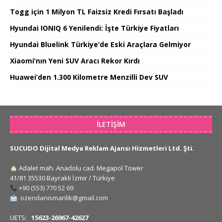
Togg için 1 Milyon TL Faizsiz Kredi Fırsatı Başladı
Hyundai IONIQ 6 Yenilendi: İşte Türkiye Fiyatları
Hyundai Bluelink Türkiye’de Eski Araçlara Gelmiyor
Xiaomi’nın Yeni SUV Aracı Rekor Kırdı
Huawei’den 1.300 Kilometre Menzilli Dev SUV
İLETIŞIM
SUCUDO Dijital Medya Reklam Ajansı Hizmetleri Ltd. Şti.
Adalet mah. Anadolu cad. Megapol Tower
41/81 35530 Bayraklı İzmir / Türkiye
+90 (553) 770 52 69
ozendanismanlik@gmail.com
UETS:
15623-26967-42627