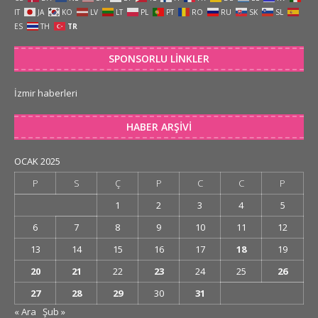
IT
JA
KO
LV
LT
PL
PT
RO
RU
SK
SL
ES
TH
TR
SPONSORLU LINKLER
İzmir haberleri
HABER ARŞIVI
OCAK 2025
P
S
Ç
P
C
C
P
1
2
3
4
5
6
7
8
9
10
11
12
13
14
15
16
17
18
19
20
21
22
23
24
25
26
27
28
29
30
31
« Ara
Şub »