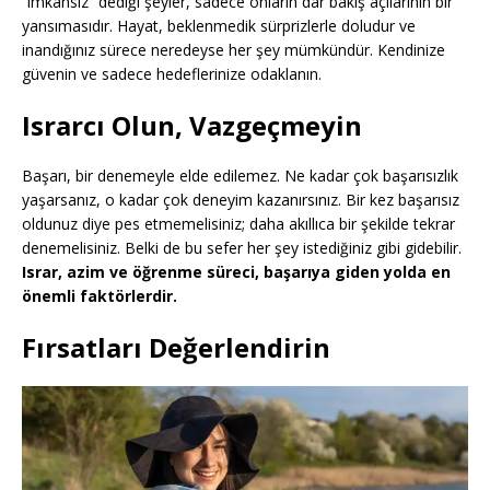
“imkansız” dediği şeyler, sadece onların dar bakış açılarının bir
yansımasıdır. Hayat, beklenmedik sürprizlerle doludur ve
inandığınız sürece neredeyse her şey mümkündür. Kendinize
güvenin ve sadece hedeflerinize odaklanın.
Israrcı Olun, Vazgeçmeyin
Başarı, bir denemeyle elde edilemez. Ne kadar çok başarısızlık
yaşarsanız, o kadar çok deneyim kazanırsınız. Bir kez başarısız
oldunuz diye pes etmemelisiniz; daha akıllıca bir şekilde tekrar
denemelisiniz. Belki de bu sefer her şey istediğiniz gibi gidebilir.
Israr, azim ve öğrenme süreci, başarıya giden yolda en
önemli faktörlerdir.
Fırsatları Değerlendirin