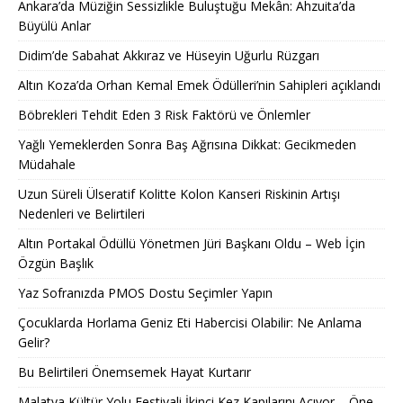
Ankara’da Müziğin Sessizlikle Buluştuğu Mekân: Ahzuita’da
Büyülü Anlar
Didim’de Sabahat Akkıraz ve Hüseyin Uğurlu Rüzgarı
Altın Koza’da Orhan Kemal Emek Ödülleri’nin Sahipleri açıklandı
Böbrekleri Tehdit Eden 3 Risk Faktörü ve Önlemler
Yağlı Yemeklerden Sonra Baş Ağrısına Dikkat: Gecikmeden
Müdahale
Uzun Süreli Ülseratif Kolitte Kolon Kanseri Riskinin Artışı
Nedenleri ve Belirtileri
Altın Portakal Ödüllü Yönetmen Jüri Başkanı Oldu – Web İçin
Özgün Başlık
Yaz Sofranızda PMOS Dostu Seçimler Yapın
Çocuklarda Horlama Geniz Eti Habercisi Olabilir: Ne Anlama
Gelir?
Bu Belirtileri Önemsemek Hayat Kurtarır
Malatya Kültür Yolu Festivali İkinci Kez Kapılarını Açıyor – Öne