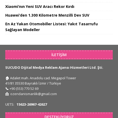
Xiaomi’nın Yeni SUV Aracı Rekor Kırdı
Huawei’den 1.300 Kilometre Menzilli Dev SUV
En Az Yakan Otomobiller Listesi: Yakıt Tasarrufu
Sağlayan Modeller
İLETIŞIM
SUCUDO Dijital Medya Reklam Ajansı Hizmetleri Ltd. Şti.
🏠
Adalet mah. Anadolu cad. Megapol Tower
41/81 35530 Bayraklı İzmir / Türkiye
📞
+90 (553) 770 52 69
📩
ozendanismanlik@gmail.com
UETS:
15623-26967-42627
DESTEKLIYORUZ