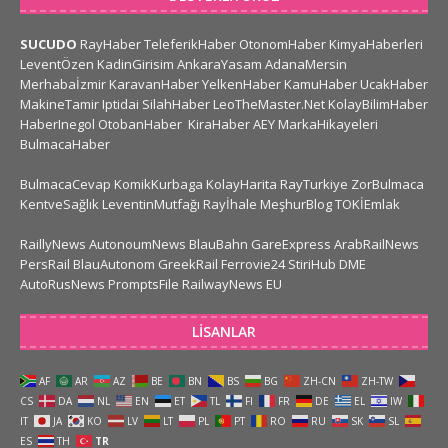
SUCUDO
RayHaber
TeleferikHaber
OtonomHaber
KimyaHaberleri
LeventÖzen
KadinGirisim
AnkaraYasam
AdanaMersin
Merhabaİzmir
KaravanHaber
YelkenHaber
KamuHaber
UcakHaber
MakineTamir
Iptidai
SilahHaber
LeoTheMaster.Net
KolayBilimHaber
HaberInegol
OtobanHaber
KiraHaber
AEY
MarkaHikayeleri
BulmacaHaber
BulmacaCevap
KomikKurbaga
KolayHarita
RayTurkiye
ZorBulmaca
KentveSağlık
LeventinMutfağı
Rayİhale
MeşhurBlog
TOKİEmlak
RaillyNews
AutonoumNews
BlauBahn
GareExpress
ArabRailNews
PersRail
BlauAutonom
GreekRail
Ferrovie24
StiriHub
DME
AutoRusNews
PromptsFile
RailwayNews EU
LISANLAR
AF
AR
AZ
BE
BN
BS
BG
ZH-CN
ZH-TW
CS
DA
NL
EN
ET
TL
FI
FR
DE
EL
IW
IT
JA
KO
LV
LT
PL
PT
RO
RU
SK
SL
ES
TH
TR