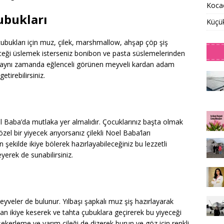
Kocae
ubukları
Küçü
bukları için muz, çilek, marshmallow, ahşap çöp şiş
iyeceği üslemek isterseniz bonibon ve pasta süslemelerinden
 ve aynı zamanda eğlenceli görünen meyveli kardan adam
getirebilirsiniz.
Noel Baba’da mutlaka yer almalıdır. Çocuklarınız başta olmak
özel bir yiyecek arıyorsanız çilekli Noel Baba’ları
en şekilde ikiye bölerek hazırlayabileceğiniz bu lezzetli
yerek de sunabilirsiniz.
eyveler de bulunur. Yılbaşı şapkalı muz şiş hazırlayarak
dan ikiye keserek ve tahta çubuklara geçirerek bu yiyeceği
ekerleme ve yarım çileği de dizerek burun ve göz için renkli