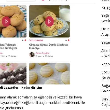
Karşı
Yağlı
Geci
Uzun 
Artışı
Yaşam
Altın
– Web
Yaz 
Çocuk
Ne An
Boğaz
li Lezzetler - Kadın Girişim
Galer
m alarak sofralarınıza eğlenceli ve lezzetli bir hava
Ekin 
layabileceğiniz eğlenceli atıştırmalıkları sevdikleriniz ile
Coşt
a girebilirsiniz.