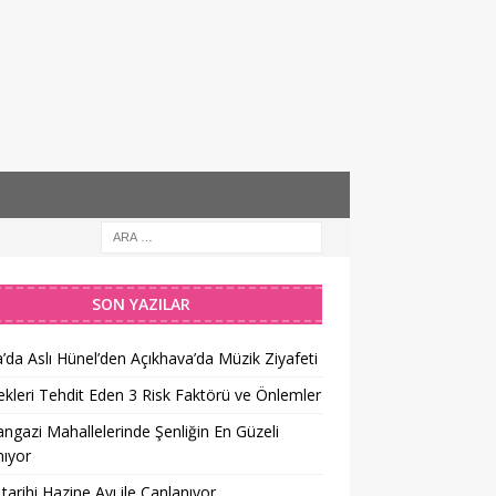
SON YAZILAR
’da Aslı Hünel’den Açıkhava’da Müzik Ziyafeti
kleri Tehdit Eden 3 Risk Faktörü ve Önlemler
gazi Mahallelerinde Şenliğin En Güzeli
ıyor
tarihi Hazine Avı ile Canlanıyor