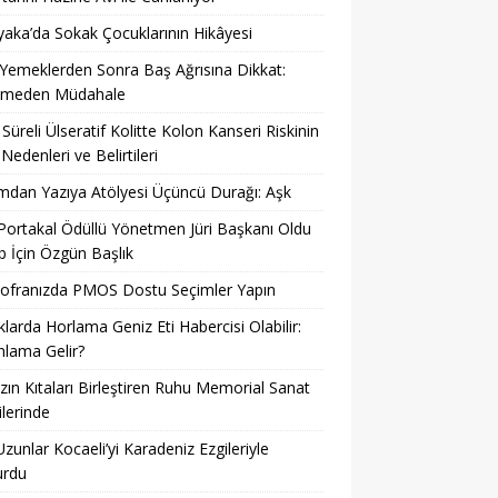
yaka’da Sokak Çocuklarının Hikâyesi
 Yemeklerden Sonra Baş Ağrısına Dikkat:
kmeden Müdahale
Süreli Ülseratif Kolitte Kolon Kanseri Riskinin
 Nedenleri ve Belirtileri
dan Yazıya Atölyesi Üçüncü Durağı: Aşk
 Portakal Ödüllü Yönetmen Jüri Başkanı Oldu
 İçin Özgün Başlık
Sofranızda PMOS Dostu Seçimler Yapın
larda Horlama Geniz Eti Habercisi Olabilir:
lama Gelir?
ın Kıtaları Birleştiren Ruhu Memorial Sanat
ilerinde
Uzunlar Kocaeli’yi Karadeniz Ezgileriyle
urdu