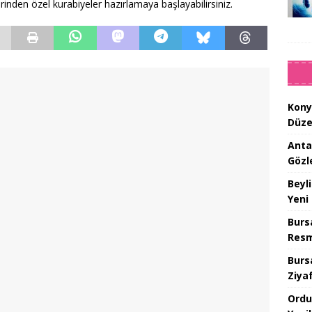
rinden özel kurabiyeler hazırlamaya başlayabilirsiniz.
Kony
Düze
Anta
Gözl
Beyl
Yeni
Burs
Resm
Burs
Ziya
Ordu