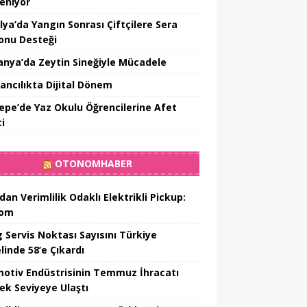
leniyor
lya’da Yangın Sonrası Çiftçilere Sera
onu Desteği
nya’da Zeytin Sineğiyle Mücadele
ancılıkta Dijital Dönem
epe’de Yaz Okulu Öğrencilerine Afet
ci
OTONOMHABER
dan Verimlilik Odaklı Elektrikli Pickup:
hom
 Servis Noktası Sayısını Türkiye
linde 58’e Çıkardı
otiv Endüstrisinin Temmuz İhracatı
ek Seviyeye Ulaştı