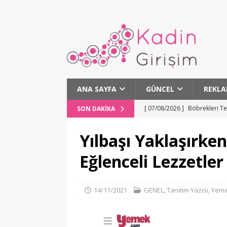
ANA SAYFA
GÜNCEL
REKLA
[ 07/08/2026 ]
Böbrekleri Te
SON DAKIKA
[ 07/08/2026 ]
Osmangazi Ma
Yılbaşı Yaklaşırke
[ 07/08/2026 ]
Buca tarihi H
Eğlenceli Lezzetler
[ 07/08/2026 ]
Karşıyaka’da 
[ 07/08/2026 ]
Bursa’da Aslı
14/11/2021
GENEL
,
Tanıtım Yazısı
,
Yem