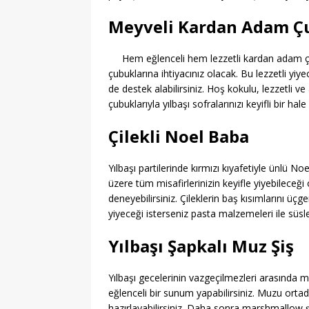
Meyveli Kardan Adam Ç
Hem eğlenceli hem lezzetli kardan adam çu
çubuklarına ihtiyacınız olacak. Bu lezzetli y
de destek alabilirsiniz. Hoş kokulu, lezzetli
çubuklarıyla yılbaşı sofralarınızı keyifli bir hale 
Çilekli Noel Baba
Yılbaşı partilerinde kırmızı kıyafetiyle ünlü 
üzere tüm misafirlerinizin keyifle yiyebileceği 
deneyebilirsiniz. Çileklerin baş kısımlarını üçg
yiyeceği isterseniz pasta malzemeleri ile süsle
Yılbaşı Şapkalı Muz Şiş
Yılbaşı gecelerinin vazgeçilmezleri arasında m
eğlenceli bir sunum yapabilirsiniz. Muzu orta
hazırlayabilirsiniz. Daha sonra marshmallow ş