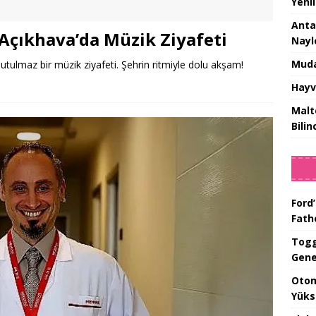
Yeni
Anta
 Açıkhava’da Müzik Ziyafeti
Nayl
Muda
utulmaz bir müzik ziyafeti. Şehrin ritmiyle dolu akşam!
Hayv
Malt
Bilin
Ford’
Fat
Togg
Gene
Otom
Yüks