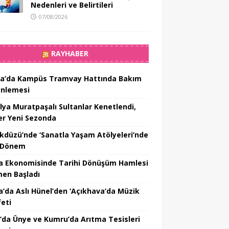
Nedenleri ve Belirtileri
07/08/2026
RAYHABER
a’da Kampüs Tramvay Hattında Bakım
nlemesi
lya Muratpaşalı Sultanlar Kenetlendi,
er Yeni Sezonda
ikdüzü’nde ‘Sanatla Yaşam Atölyeleri’nde
 Dönem
a Ekonomisinde Tarihi Dönüşüm Hamlesi
en Başladı
a’da Aslı Hünel’den ‘Açıkhava’da Müzik
feti
’da Ünye ve Kumru’da Arıtma Tesisleri