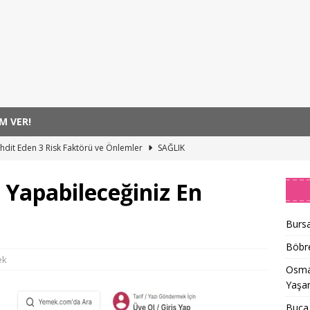
M VER!
hdit Eden 3 Risk Faktörü ve Önlemler
SAĞLIK
hallelerinde Şenliğin En Güzeli Yaşanıyor
SANAT
n Yapabileceğiniz En
azine Avı ile Canlanıyor
SANAT
Sokak Çocuklarının Hikâyesi
SANAT
Bursa
 Hünel’den Açıkhava’da Müzik Ziyafeti
MANŞET
Böbre
ek
Osman
Yaşan
Buca 