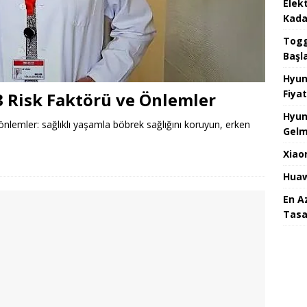
Elek
Kada
Togg 
Başl
Hyun
Fiyat
3 Risk Faktörü ve Önlemler
Hyun
 önlemler: sağlıklı yaşamla böbrek sağlığını koruyun, erken
Gelm
Xiao
Huaw
En A
Tasa