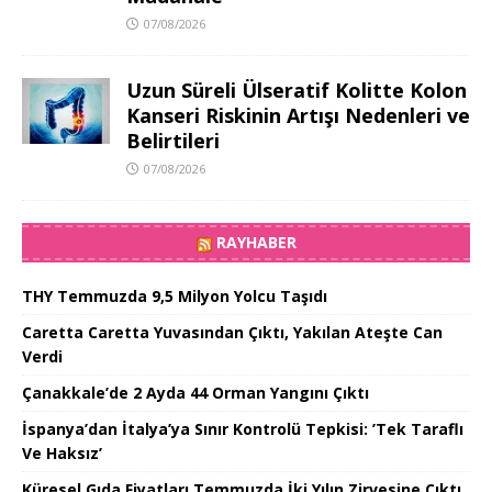
07/08/2026
Uzun Süreli Ülseratif Kolitte Kolon
Kanseri Riskinin Artışı Nedenleri ve
Belirtileri
07/08/2026
RAYHABER
THY Temmuzda 9,5 Milyon Yolcu Taşıdı
Caretta Caretta Yuvasından Çıktı, Yakılan Ateşte Can
Verdi
Çanakkale’de 2 Ayda 44 Orman Yangını Çıktı
İspanya’dan İtalya’ya Sınır Kontrolü Tepkisi: ’Tek Taraflı
Ve Haksız’
Küresel Gıda Fiyatları Temmuzda İki Yılın Zirvesine Çıktı