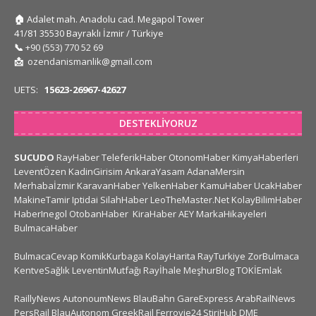
🏠
Adalet mah. Anadolu cad. Megapol Tower
41/81 35530 Bayraklı İzmir / Türkiye
📞
+90 (553) 770 52 69
📩
ozendanismanlik@gmail.com
UETS:
15623-26967-42627
DESTEKLIYORUZ
SUCUDO
RayHaber
TeleferikHaber
OtonomHaber
KimyaHaberleri
LeventÖzen
KadinGirisim
AnkaraYasam
AdanaMersin
Merhabaİzmir
KaravanHaber
YelkenHaber
KamuHaber
UcakHaber
MakineTamir
Iptidai
SilahHaber
LeoTheMaster.Net
KolayBilimHaber
HaberInegol
OtobanHaber
KiraHaber
AEY
MarkaHikayeleri
BulmacaHaber
BulmacaCevap
KomikKurbaga
KolayHarita
RayTurkiye
ZorBulmaca
KentveSağlık
LeventinMutfağı
Rayİhale
MeşhurBlog
TOKİEmlak
RaillyNews
AutonoumNews
BlauBahn
GareExpress
ArabRailNews
PersRail
BlauAutonom
GreekRail
Ferrovie24
StiriHub
DME