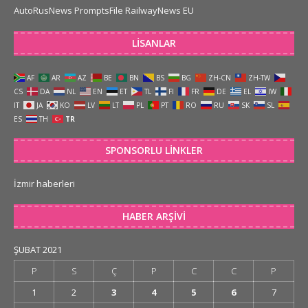
AutoRusNews
PromptsFile
RailwayNews EU
LISANLAR
AF
AR
AZ
BE
BN
BS
BG
ZH-CN
ZH-TW
CS
DA
NL
EN
ET
TL
FI
FR
DE
EL
IW
IT
JA
KO
LV
LT
PL
PT
RO
RU
SK
SL
ES
TH
TR
SPONSORLU LINKLER
İzmir haberleri
HABER ARŞIVI
ŞUBAT 2021
P
S
Ç
P
C
C
P
1
2
3
4
5
6
7