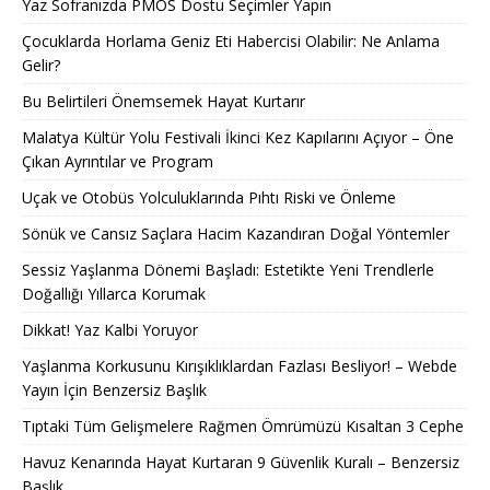
Yaz Sofranızda PMOS Dostu Seçimler Yapın
Çocuklarda Horlama Geniz Eti Habercisi Olabilir: Ne Anlama
Gelir?
Bu Belirtileri Önemsemek Hayat Kurtarır
Malatya Kültür Yolu Festivali İkinci Kez Kapılarını Açıyor – Öne
Çıkan Ayrıntılar ve Program
Uçak ve Otobüs Yolculuklarında Pıhtı Riski ve Önleme
Sönük ve Cansız Saçlara Hacim Kazandıran Doğal Yöntemler
Sessiz Yaşlanma Dönemi Başladı: Estetikte Yeni Trendlerle
Doğallığı Yıllarca Korumak
Dikkat! Yaz Kalbi Yoruyor
Yaşlanma Korkusunu Kırışıklıklardan Fazlası Besliyor! – Webde
Yayın İçin Benzersiz Başlık
Tıptaki Tüm Gelişmelere Rağmen Ömrümüzü Kısaltan 3 Cephe
Havuz Kenarında Hayat Kurtaran 9 Güvenlik Kuralı – Benzersiz
Başlık