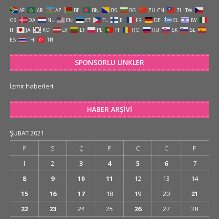
AF
AR
AZ
BE
BN
BS
BG
ZH-CN
ZH-TW
CS
DA
NL
EN
ET
TL
FI
FR
DE
EL
IW
IT
JA
KO
LV
LT
PL
PT
RO
RU
SK
SL
ES
TH
TR
SPONSORLU LINKLER
İzmir haberleri
HABER ARŞIVI
ŞUBAT 2021
P
S
Ç
P
C
C
P
1
2
3
4
5
6
7
8
9
10
11
12
13
14
15
16
17
18
19
20
21
22
23
24
25
26
27
28