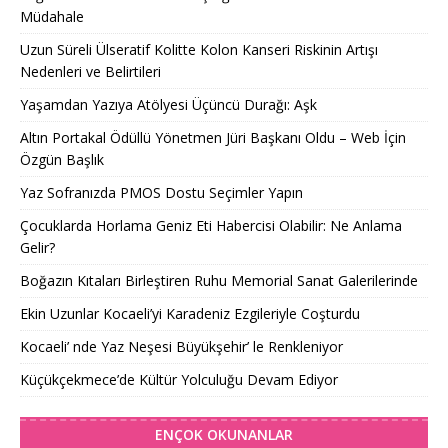
Müdahale
Uzun Süreli Ülseratif Kolitte Kolon Kanseri Riskinin Artışı
Nedenleri ve Belirtileri
Yaşamdan Yazıya Atölyesi Üçüncü Durağı: Aşk
Altın Portakal Ödüllü Yönetmen Jüri Başkanı Oldu – Web İçin
Özgün Başlık
Yaz Sofranızda PMOS Dostu Seçimler Yapın
Çocuklarda Horlama Geniz Eti Habercisi Olabilir: Ne Anlama
Gelir?
Boğazın Kıtaları Birleştiren Ruhu Memorial Sanat Galerilerinde
Ekin Uzunlar Kocaeli’yi Karadeniz Ezgileriyle Coşturdu
Kocaeli’ nde Yaz Neşesi Büyükşehir’ le Renkleniyor
Küçükçekmece’de Kültür Yolculuğu Devam Ediyor
ENÇOK OKUNANLAR