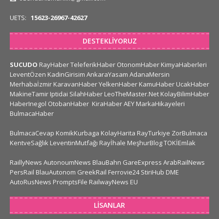
UETS:
15623-26967-42627
DESTEKLIYORUZ
SUCUDO
RayHaber
TeleferikHaber
OtonomHaber
KimyaHaberleri
LeventÖzen
KadinGirisim
AnkaraYasam
AdanaMersin
Merhabaİzmir
KaravanHaber
YelkenHaber
KamuHaber
UcakHaber
MakineTamir
Iptidai
SilahHaber
LeoTheMaster.Net
KolayBilimHaber
HaberInegol
OtobanHaber
KiraHaber
AEY
MarkaHikayeleri
BulmacaHaber
BulmacaCevap
KomikKurbaga
KolayHarita
RayTurkiye
ZorBulmaca
KentveSağlık
LeventinMutfağı
Rayİhale
MeşhurBlog
TOKİEmlak
RaillyNews
AutonoumNews
BlauBahn
GareExpress
ArabRailNews
PersRail
BlauAutonom
GreekRail
Ferrovie24
StiriHub
DME
AutoRusNews
PromptsFile
RailwayNews EU
LISANLAR