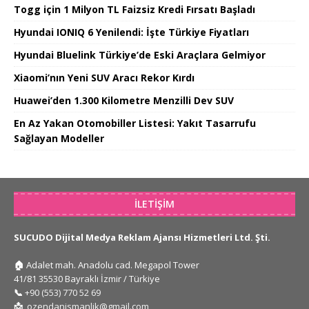
Togg için 1 Milyon TL Faizsiz Kredi Fırsatı Başladı
Hyundai IONIQ 6 Yenilendi: İşte Türkiye Fiyatları
Hyundai Bluelink Türkiye’de Eski Araçlara Gelmiyor
Xiaomi’nın Yeni SUV Aracı Rekor Kırdı
Huawei’den 1.300 Kilometre Menzilli Dev SUV
En Az Yakan Otomobiller Listesi: Yakıt Tasarrufu
Sağlayan Modeller
İLETIŞIM
SUCUDO Dijital Medya Reklam Ajansı Hizmetleri Ltd. Şti.
🏠
Adalet mah. Anadolu cad. Megapol Tower
41/81 35530 Bayraklı İzmir / Türkiye
📞
+90 (553) 770 52 69
📩
ozendanismanlik@gmail.com