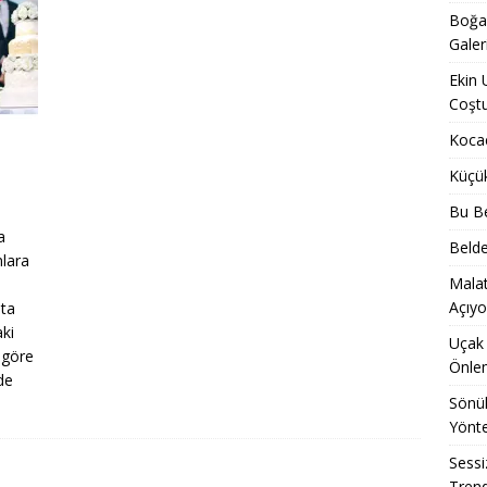
Boğaz
Galer
Ekin 
Coşt
Kocae
Küçü
Bu Be
a
Belde
lara
Malat
i
Açıyo
sta
aki
Uçak 
e göre
Önle
de
Sönük
Yönt
Sessi
Trend