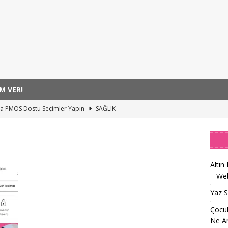
M VER!
da PMOS Dostu Seçimler Yapın
SAĞLIK
rlama Geniz Eti Habercisi Olabilir: Ne Anlama Gelir?
SAĞLIK
arı Birleştiren Ruhu Memorial Sanat Galerilerinde
SANAT
Kocaeli’yi Karadeniz Ezgileriyle Coşturdu
SANAT
Altın
– Web
l Ödüllü Yönetmen Jüri Başkanı Oldu – Web İçin Özgün Başlık
Yaz 
Çocuk
Ne An