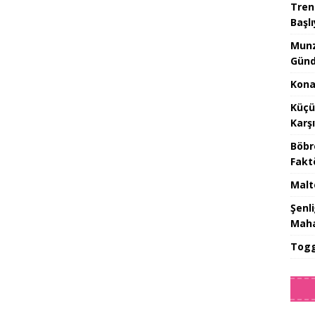
Tren
Başlı
Munz
Günd
Konak
Küçü
Karş
Böbr
Fakt
Malt
Şenl
Maha
Togg