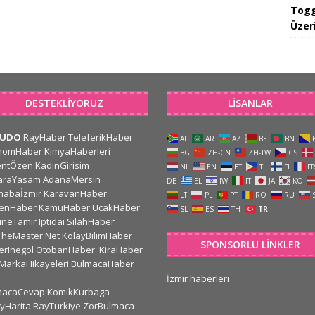
Togg
Üzeri
DESTEKLIYORUZ
LISANLAR
CUDO
RayHaber
TeleferikHaber
AF
AR
AZ
BE
BN
nomHaber
KimyaHaberleri
BG
ZH-CN
ZH-TW
CS
entÖzen
KadinGirisim
NL
EN
ET
TL
FI
F
araYasam
AdanaMersin
DE
EL
IW
IT
JA
KO
habaİzmir
KaravanHaber
LT
PL
PT
RO
RU
kenHaber
KamuHaber
UcakHaber
SL
ES
TH
TR
ineTamir
Iptidai
SilahHaber
TheMaster.Net
KolayBilimHaber
SPONSORLU LINKLER
erInegol
OtobanHaber
KiraHaber
MarkaHikayeleri
BulmacaHaber
İzmir haberleri
macaCevap
KomikKurbaga
yHarita
RayTurkiye
ZorBulmaca