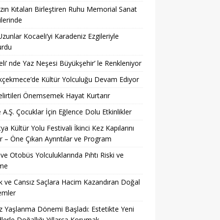
ın Kıtaları Birleştiren Ruhu Memorial Sanat
ilerinde
Uzunlar Kocaeli’yi Karadeniz Ezgileriyle
urdu
li’ nde Yaz Neşesi Büyükşehir’ le Renkleniyor
kçekmece’de Kültür Yolculuğu Devam Ediyor
lirtileri Önemsemek Hayat Kurtarır
 A.Ş. Çocuklar İçin Eğlence Dolu Etkinlikler
ya Kültür Yolu Festivali İkinci Kez Kapılarını
r – Öne Çıkan Ayrıntılar ve Program
ve Otobüs Yolculuklarında Pıhtı Riski ve
me
 ve Cansız Saçlara Hacim Kazandıran Doğal
emler
z Yaşlanma Dönemi Başladı: Estetikte Yeni
lerle Doğallığı Yıllarca Korumak