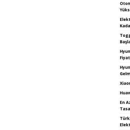
Otom
Yüks
Elek
Kada
Togg 
Başl
Hyun
Fiyat
Hyun
Gelm
Xiao
Huaw
En A
Tasa
Türk
Elekt