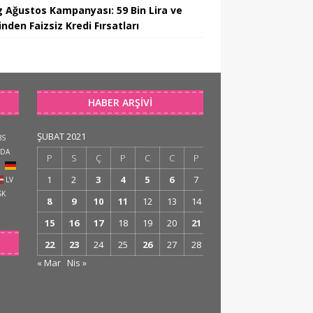
 Ağustos Kampanyası: 59 Bin Lira ve
nden Faizsiz Kredi Fırsatları
HABER ARŞIVI
ŞUBAT 2021
BS
DA
P
S
Ç
P
C
C
P
R
1
2
3
4
5
6
7
LV
SK
8
9
10
11
12
13
14
15
16
17
18
19
20
21
22
23
24
25
26
27
28
« Mar
Nis »