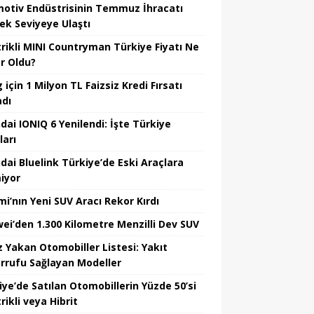
otiv Endüstrisinin Temmuz İhracatı
ek Seviyeye Ulaştı
trikli MINI Countryman Türkiye Fiyatı Ne
r Oldu?
için 1 Milyon TL Faizsiz Kredi Fırsatı
adı
dai IONIQ 6 Yenilendi: İşte Türkiye
ları
dai Bluelink Türkiye’de Eski Araçlara
iyor
mi’nın Yeni SUV Aracı Rekor Kırdı
ei’den 1.300 Kilometre Menzilli Dev SUV
z Yakan Otomobiller Listesi: Yakıt
rrufu Sağlayan Modeller
iye’de Satılan Otomobillerin Yüzde 50’si
rikli veya Hibrit