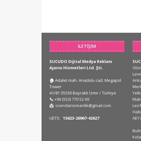
İLETIŞIM
SUCUDO Dijital Medya Reklam
SU
Ajansı Hizmetleri Ltd. Şti.
Oto
Lev
🏠
Adalet mah. Anadolu cad. Megapol
Ank
Tower
Mer
41/81 35530 Bayraklı İzmir / Türkiye
Yel
📞
+90 (553) 770 52 69
Mak
📩
ozendanismanlik@gmail.com
Leo
Hab
UETS:
15623-26967-42627
AEY
Bul
Kola