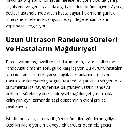
hakkında bilgi sahibi olmadan hareket ediyorlar. Bu da yanlış
teşhislerin ve gereksiz tedavi girişimlerinin önünü açıyor. Ayrıca,
devlet hastanelerinde artan hasta sayısı, hekimlerin günlük
muayene sürelerini kısaltıyor, detaylı değerlendirmelerin
yapılmasını engelliyor.
Uzun Ultrason Randevu Süreleri
ve Hastaların Mağduriyeti
Birçok vatandaş, özellikle acil durumlarda, aylarca ultrason
randevusu almanın zorluğu ile karşılaşıyor. Bu durum, hastalar
için ciddi bir zaman kaybı ve sağlık riski anlamına geliyor.
Hastalıklar ilerleyerek yooğunlukla tedavi şansını azaltıyor, bazı
durumlarda ise hayati tehlike oluşturuyor. Uzun randevu
bekleme süreleri, yalnızca bireysel mağduriyet yaratmakla
kalmıyor, aynı zamanda sağlık sisteminin etkinliğini de
zayıflatıyor.
İşte bu noktada, alternatif çözüm önerileri gündeme geliyor.
Özel kliniklere yönelmek veya ek ücretler ödemek, geçici