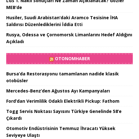
LGS 1. Nakil Sonuçları Ne Zaman Açıklanacak? Gözler
MEB’de
Husiler, Suudi Arabistan’daki Aramco Tesisine İHA
Saldırısı Düzenlediklerini İddia Etti
Rusya, Odessa ve Çornomorsk Limanlarını Hedef Aldığını
Açıkladı
OTONOMHABER
Bursa’da Restorasyonu tamamlanan nadide klasik
otobüsler
Mercedes-Benz’den Ağustos Ayı Kampanyaları
Ford’dan Verimlilik Odaklı Elektrikli Pickup: Fathom
Togg Servis Noktası Sayısını Türkiye Genelinde 58’e
Çıkardı
Otomotiv Endüstrisinin Temmuz İhracatı Yüksek
Seviyeye Ulaştı