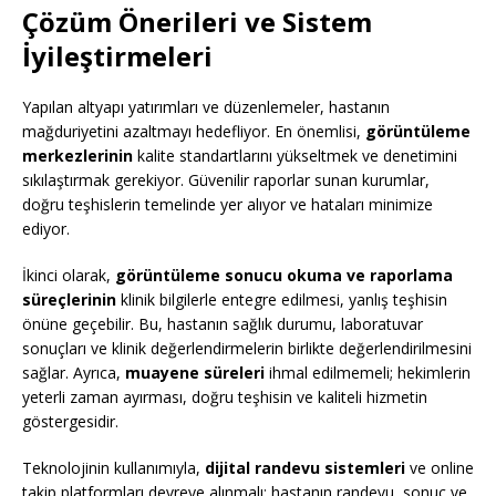
Çözüm Önerileri ve Sistem
İyileştirmeleri
Yapılan altyapı yatırımları ve düzenlemeler, hastanın
mağduriyetini azaltmayı hedefliyor. En önemlisi,
görüntüleme
merkezlerinin
kalite standartlarını yükseltmek ve denetimini
sıkılaştırmak gerekiyor. Güvenilir raporlar sunan kurumlar,
doğru teşhislerin temelinde yer alıyor ve hataları minimize
ediyor.
İkinci olarak,
görüntüleme sonucu okuma ve raporlama
süreçlerinin
klinik bilgilerle entegre edilmesi, yanlış teşhisin
önüne geçebilir. Bu, hastanın sağlık durumu, laboratuvar
sonuçları ve klinik değerlendirmelerin birlikte değerlendirilmesini
sağlar. Ayrıca,
muayene süreleri
ihmal edilmemeli; hekimlerin
yeterli zaman ayırması, doğru teşhisin ve kaliteli hizmetin
göstergesidir.
Teknolojinin kullanımıyla,
dijital randevu sistemleri
ve online
takip platformları devreye alınmalı; hastanın randevu, sonuç ve