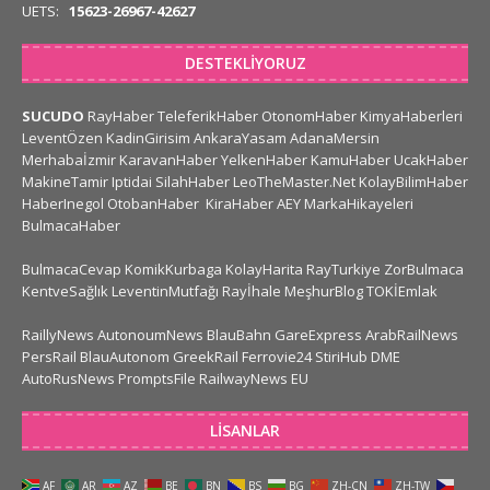
UETS:
15623-26967-42627
DESTEKLIYORUZ
SUCUDO
RayHaber
TeleferikHaber
OtonomHaber
KimyaHaberleri
LeventÖzen
KadinGirisim
AnkaraYasam
AdanaMersin
Merhabaİzmir
KaravanHaber
YelkenHaber
KamuHaber
UcakHaber
MakineTamir
Iptidai
SilahHaber
LeoTheMaster.Net
KolayBilimHaber
HaberInegol
OtobanHaber
KiraHaber
AEY
MarkaHikayeleri
BulmacaHaber
BulmacaCevap
KomikKurbaga
KolayHarita
RayTurkiye
ZorBulmaca
KentveSağlık
LeventinMutfağı
Rayİhale
MeşhurBlog
TOKİEmlak
RaillyNews
AutonoumNews
BlauBahn
GareExpress
ArabRailNews
PersRail
BlauAutonom
GreekRail
Ferrovie24
StiriHub
DME
AutoRusNews
PromptsFile
RailwayNews EU
LISANLAR
AF
AR
AZ
BE
BN
BS
BG
ZH-CN
ZH-TW