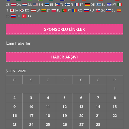
CS
DA
NL
EN
ET
TL
FI
FR
DE
EL
IW
IT
JA
KO
LV
LT
PL
PT
RO
RU
SK
SL
ES
TH
TR
SPONSORLU LINKLER
İzmir haberleri
HABER ARŞIVI
ŞUBAT 2026
P
S
Ç
P
C
C
P
1
2
3
4
5
6
7
8
9
10
11
12
13
14
15
16
17
18
19
20
21
22
23
24
25
26
27
28