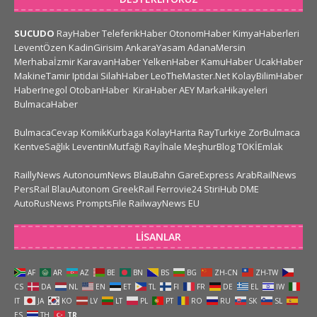
SUCUDO
RayHaber
TeleferikHaber
OtonomHaber
KimyaHaberleri
LeventÖzen
KadinGirisim
AnkaraYasam
AdanaMersin
Merhabaİzmir
KaravanHaber
YelkenHaber
KamuHaber
UcakHaber
MakineTamir
Iptidai
SilahHaber
LeoTheMaster.Net
KolayBilimHaber
HaberInegol
OtobanHaber
KiraHaber
AEY
MarkaHikayeleri
BulmacaHaber
BulmacaCevap
KomikKurbaga
KolayHarita
RayTurkiye
ZorBulmaca
KentveSağlık
LeventinMutfağı
Rayİhale
MeşhurBlog
TOKİEmlak
RaillyNews
AutonoumNews
BlauBahn
GareExpress
ArabRailNews
PersRail
BlauAutonom
GreekRail
Ferrovie24
StiriHub
DME
AutoRusNews
PromptsFile
RailwayNews EU
LISANLAR
AF
AR
AZ
BE
BN
BS
BG
ZH-CN
ZH-TW
CS
DA
NL
EN
ET
TL
FI
FR
DE
EL
IW
IT
JA
KO
LV
LT
PL
PT
RO
RU
SK
SL
ES
TH
TR