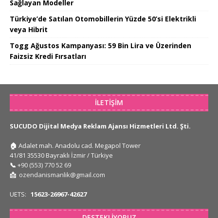
Sağlayan Modeller
Türkiye’de Satılan Otomobillerin Yüzde 50’si Elektrikli
veya Hibrit
Togg Ağustos Kampanyası: 59 Bin Lira ve Üzerinden
Faizsiz Kredi Fırsatları
İLETIŞIM
SUCUDO Dijital Medya Reklam Ajansı Hizmetleri Ltd. Şti.
🏠
Adalet mah. Anadolu cad. Megapol Tower
41/81 35530 Bayraklı İzmir / Türkiye
📞
+90 (553) 770 52 69
📩
ozendanismanlik@gmail.com
UETS:
15623-26967-42627
DESTEKLIYORUZ