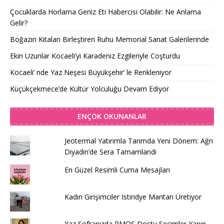
Çocuklarda Horlama Geniz Eti Habercisi Olabilir: Ne Anlama
Gelir?
Boğazın Kıtaları Birleştiren Ruhu Memorial Sanat Galerilerinde
Ekin Uzunlar Kocaeli’yi Karadeniz Ezgileriyle Coşturdu
Kocaeli’ nde Yaz Neşesi Büyükşehir’ le Renkleniyor
Küçükçekmece’de Kültür Yolculuğu Devam Ediyor
ENÇOK OKUNANLAR
Jeotermal Yatırımla Tarımda Yeni Dönem: Ağrı
Diyadin’de Sera Tamamlandı
En Güzel Resimli Cuma Mesajları
Kadın Girişimciler Istiridye Mantarı Üretiyor
Yaz Sofranızda PMOS Dostu Seçimler Yapın