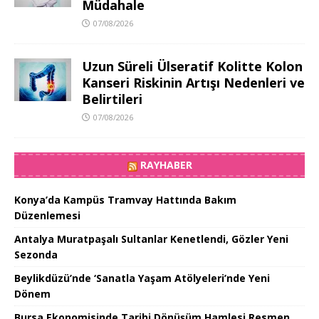
Müdahale
07/08/2026
Uzun Süreli Ülseratif Kolitte Kolon
Kanseri Riskinin Artışı Nedenleri ve
Belirtileri
07/08/2026
RAYHABER
Konya’da Kampüs Tramvay Hattında Bakım
Düzenlemesi
Antalya Muratpaşalı Sultanlar Kenetlendi, Gözler Yeni
Sezonda
Beylikdüzü’nde ‘Sanatla Yaşam Atölyeleri’nde Yeni
Dönem
Bursa Ekonomisinde Tarihi Dönüşüm Hamlesi Resmen