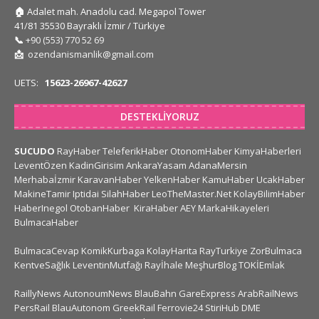
🏠
Adalet mah. Anadolu cad. Megapol Tower
41/81 35530 Bayraklı İzmir / Türkiye
📞
+90 (553) 770 52 69
📩
ozendanismanlik@gmail.com
UETS:
15623-26967-42627
DESTEKLIYORUZ
SUCUDO
RayHaber
TeleferikHaber
OtonomHaber
KimyaHaberleri
LeventÖzen
KadinGirisim
AnkaraYasam
AdanaMersin
Merhabaİzmir
KaravanHaber
YelkenHaber
KamuHaber
UcakHaber
MakineTamir
Iptidai
SilahHaber
LeoTheMaster.Net
KolayBilimHaber
HaberInegol
OtobanHaber
KiraHaber
AEY
MarkaHikayeleri
BulmacaHaber
BulmacaCevap
KomikKurbaga
KolayHarita
RayTurkiye
ZorBulmaca
KentveSağlık
LeventinMutfağı
Rayİhale
MeşhurBlog
TOKİEmlak
RaillyNews
AutonoumNews
BlauBahn
GareExpress
ArabRailNews
PersRail
BlauAutonom
GreekRail
Ferrovie24
StiriHub
DME