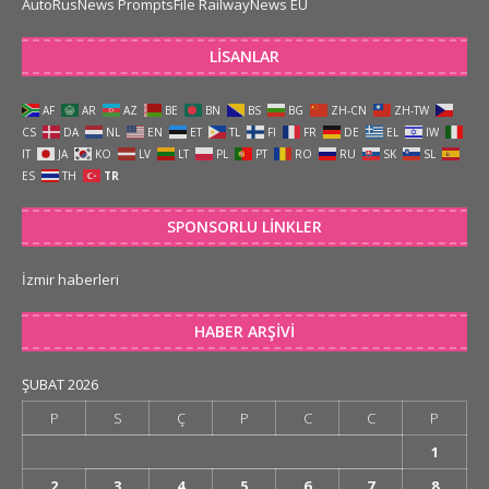
AutoRusNews
PromptsFile
RailwayNews EU
LISANLAR
AF
AR
AZ
BE
BN
BS
BG
ZH-CN
ZH-TW
CS
DA
NL
EN
ET
TL
FI
FR
DE
EL
IW
IT
JA
KO
LV
LT
PL
PT
RO
RU
SK
SL
ES
TH
TR
SPONSORLU LINKLER
İzmir haberleri
HABER ARŞIVI
ŞUBAT 2026
P
S
Ç
P
C
C
P
1
2
3
4
5
6
7
8