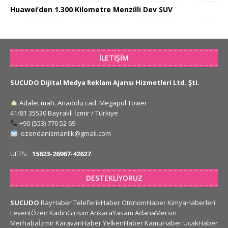
Huawei’den 1.300 Kilometre Menzilli Dev SUV
İLETIŞIM
SUCUDO Dijital Medya Reklam Ajansı Hizmetleri Ltd. Şti.
Adalet mah. Anadolu cad. Megapol Tower
41/81 35530 Bayraklı İzmir / Türkiye
+90 (553) 770 52 69
ozendanismanlik@gmail.com
UETS:
15623-26967-42627
DESTEKLIYORUZ
SUCUDO
RayHaber
TeleferikHaber
OtonomHaber
KimyaHaberleri
LeventÖzen
KadinGirisim
AnkaraYasam
AdanaMersin
Merhabaİzmir
KaravanHaber
YelkenHaber
KamuHaber
UcakHaber