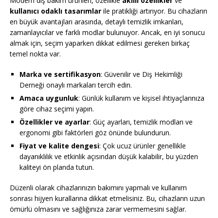
Modern diş bakım ürünleri, özellikle
akıllı özellikler
ve
kullanıcı odaklı tasarımlar
ile pratikliği artırıyor. Bu cihazların
en büyük avantajları arasında, detaylı temizlik imkanları,
zamanlayıcılar ve farklı modlar bulunuyor. Ancak, en iyi sonucu
almak için, seçim yaparken dikkat edilmesi gereken birkaç
temel nokta var.
Marka ve sertifikasyon
: Güvenilir ve Diş Hekimliği
Derneği onaylı markaları tercih edin.
Amaca uygunluk
: Günlük kullanım ve kişisel ihtiyaçlarınıza
göre cihaz seçimi yapın.
Özellikler ve ayarlar
: Güç ayarları, temizlik modları ve
ergonomi gibi faktörleri göz önünde bulundurun.
Fiyat ve kalite dengesi
: Çok ucuz ürünler genellikle
dayanıklılık ve etkinlik açısından düşük kalabilir, bu yüzden
kaliteyi ön planda tutun.
Düzenli olarak cihazlarınızın bakımını yapmalı ve kullanım
sonrası hijyen kurallarına dikkat etmelisiniz. Bu, cihazların uzun
ömürlü olmasını ve sağlığınıza zarar vermemesini sağlar.