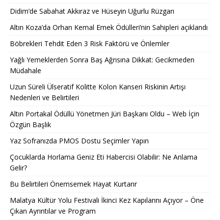
Didim’de Sabahat Akkıraz ve Hüseyin Uğurlu Rüzgarı
Altın Koza’da Orhan Kemal Emek Ödülleri’nin Sahipleri açıklandı
Böbrekleri Tehdit Eden 3 Risk Faktörü ve Önlemler
Yağlı Yemeklerden Sonra Baş Ağrısına Dikkat: Gecikmeden
Müdahale
Uzun Süreli Ülseratif Kolitte Kolon Kanseri Riskinin Artışı
Nedenleri ve Belirtileri
Altın Portakal Ödüllü Yönetmen Jüri Başkanı Oldu – Web İçin
Özgün Başlık
Yaz Sofranızda PMOS Dostu Seçimler Yapın
Çocuklarda Horlama Geniz Eti Habercisi Olabilir: Ne Anlama
Gelir?
Bu Belirtileri Önemsemek Hayat Kurtarır
Malatya Kültür Yolu Festivali İkinci Kez Kapılarını Açıyor – Öne
Çıkan Ayrıntılar ve Program