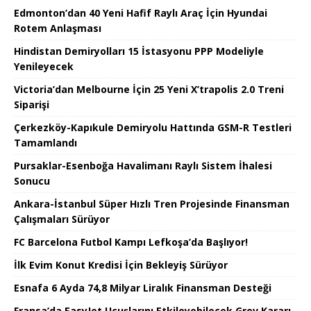
Edmonton’dan 40 Yeni Hafif Raylı Araç İçin Hyundai
Rotem Anlaşması
Hindistan Demiryolları 15 İstasyonu PPP Modeliyle
Yenileyecek
Victoria’dan Melbourne İçin 25 Yeni X’trapolis 2.0 Treni
Siparişi
Çerkezköy-Kapıkule Demiryolu Hattında GSM-R Testleri
Tamamlandı
Pursaklar-Esenboğa Havalimanı Raylı Sistem İhalesi
Sonucu
Ankara-İstanbul Süper Hızlı Tren Projesinde Finansman
Çalışmaları Sürüyor
FC Barcelona Futbol Kampı Lefkoşa’da Başlıyor!
İlk Evim Konut Kredisi İçin Bekleyiş Sürüyor
Esnafa 6 Ayda 74,8 Milyar Liralık Finansman Desteği
Fransa’da EasyJet Uçuşlarını Etkileyebilecek Grev Kararı