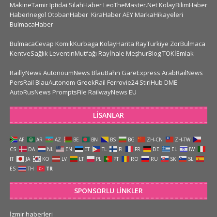
MakineTamir
Iptidai
SilahHaber
LeoTheMaster.Net
KolayBilimHaber
HaberInegol
OtobanHaber
KiraHaber
AEY
MarkaHikayeleri
BulmacaHaber
BulmacaCevap
KomikKurbaga
KolayHarita
RayTurkiye
ZorBulmaca
KentveSağlık
LeventinMutfağı
Rayİhale
MeşhurBlog
TOKİEmlak
RaillyNews
AutonoumNews
BlauBahn
GareExpress
ArabRailNews
PersRail
BlauAutonom
GreekRail
Ferrovie24
StiriHub
DME
AutoRusNews
PromptsFile
RailwayNews EU
LISANLAR
AF
AR
AZ
BE
BN
BS
BG
ZH-CN
ZH-TW
CS
DA
NL
EN
ET
TL
FI
FR
DE
EL
IW
IT
JA
KO
LV
LT
PL
PT
RO
RU
SK
SL
ES
TH
TR
SPONSORLU LINKLER
İzmir haberleri