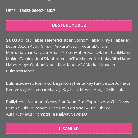
UETS:
15623-26967-42627
DESTEKLIYORUZ
SUCUDO
RayHaber
TeleferikHaber
OtonomHaber
KimyaHaberleri
LeventÖzen
KadinGirisim
AnkaraYasam
AdanaMersin
Merhabaİzmir
KaravanHaber
YelkenHaber
KamuHaber
UcakHaber
MakineTamir
Iptidai
SilahHaber
LeoTheMaster.Net
KolayBilimHaber
HaberInegol
OtobanHaber
KiraHaber
AEY
MarkaHikayeleri
BulmacaHaber
BulmacaCevap
KomikKurbaga
KolayHarita
RayTurkiye
ZorBulmaca
KentveSağlık
LeventinMutfağı
Rayİhale
MeşhurBlog
TOKİEmlak
RaillyNews
AutonoumNews
BlauBahn
GareExpress
ArabRailNews
PersRail
BlauAutonom
GreekRail
Ferrovie24
StiriHub
DME
AutoRusNews
PromptsFile
RailwayNews EU
LISANLAR