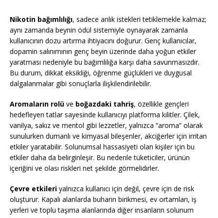
Nikotin bağımlılığı
, sadece anlık istekleri tetiklemekle kalmaz;
aynı zamanda beynin ödül sistemiyle oynayarak zamanla
kullanıcının dozu artırma ihtiyacını doğurur. Genç kullanıcılar,
dopamin salınımının genç beyin üzerinde daha yoğun etkiler
yaratması nedeniyle bu bağımlılığa karşı daha savunmasızdır.
Bu durum, dikkat eksikliği, öğrenme güçlükleri ve duygusal
dalgalanmalar gibi sonuçlarla ilişkilendirilebilir.
Aromaların rolü
ve
boğazdaki tahriş
, özellikle gençleri
hedefleyen tatlar sayesinde kullanıcıyı platforma kilitler. Çilek,
vanilya, sakız ve mentol gibi lezzetler, yalnızca “aroma” olarak
sunulurken dumanlı ve kimyasal bileşenler, akciğerler için irritan
etkiler yaratabilir. Solunumsal hassasiyeti olan kişiler için bu
etkiler daha da belirginleşir. Bu nedenle tüketiciler, ürünün
içeriğini ve olası riskleri net şekilde görmelidirler.
Çevre etkileri
yalnızca kullanıcı için değil, çevre için de risk
oluşturur. Kapalı alanlarda buharın birikmesi, ev ortamları, iş
yerleri ve toplu taşıma alanlarında diğer insanların solunum