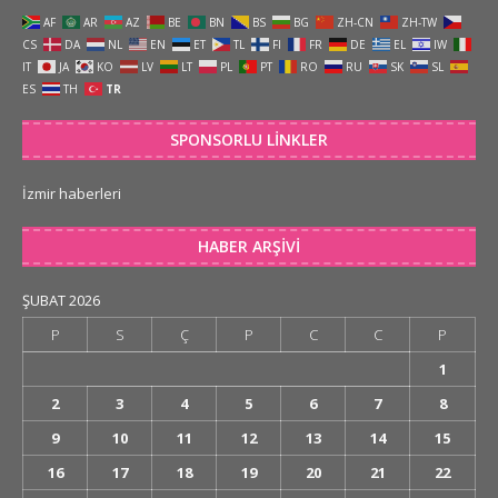
AF
AR
AZ
BE
BN
BS
BG
ZH-CN
ZH-TW
CS
DA
NL
EN
ET
TL
FI
FR
DE
EL
IW
IT
JA
KO
LV
LT
PL
PT
RO
RU
SK
SL
ES
TH
TR
SPONSORLU LINKLER
İzmir haberleri
HABER ARŞIVI
ŞUBAT 2026
P
S
Ç
P
C
C
P
1
2
3
4
5
6
7
8
9
10
11
12
13
14
15
16
17
18
19
20
21
22