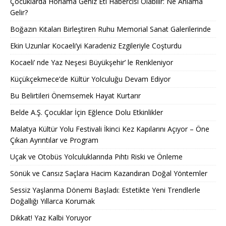
Çocuklarda Horlama Geniz Eti Habercisi Olabilir: Ne Anlama
Gelir?
Boğazın Kıtaları Birleştiren Ruhu Memorial Sanat Galerilerinde
Ekin Uzunlar Kocaeli’yi Karadeniz Ezgileriyle Coşturdu
Kocaeli’ nde Yaz Neşesi Büyükşehir’ le Renkleniyor
Küçükçekmece’de Kültür Yolculuğu Devam Ediyor
Bu Belirtileri Önemsemek Hayat Kurtarır
Belde A.Ş. Çocuklar İçin Eğlence Dolu Etkinlikler
Malatya Kültür Yolu Festivali İkinci Kez Kapılarını Açıyor – Öne
Çıkan Ayrıntılar ve Program
Uçak ve Otobüs Yolculuklarında Pıhtı Riski ve Önleme
Sönük ve Cansız Saçlara Hacim Kazandıran Doğal Yöntemler
Sessiz Yaşlanma Dönemi Başladı: Estetikte Yeni Trendlerle
Doğallığı Yıllarca Korumak
Dikkat! Yaz Kalbi Yoruyor