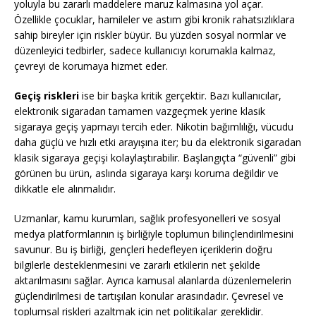
yoluyla bu zararlı maddelere maruz kalmasına yol açar.
Özellikle çocuklar, hamileler ve astım gibi kronik rahatsızlıklara
sahip bireyler için riskler büyür. Bu yüzden sosyal normlar ve
düzenleyici tedbirler, sadece kullanıcıyı korumakla kalmaz,
çevreyi de korumaya hizmet eder.
Geçiş riskleri
ise bir başka kritik gerçektir. Bazı kullanıcılar,
elektronik sigaradan tamamen vazgeçmek yerine klasik
sigaraya geçiş yapmayı tercih eder. Nikotin bağımlılığı, vücudu
daha güçlü ve hızlı etki arayışına iter; bu da elektronik sigaradan
klasik sigaraya geçişi kolaylaştırabilir. Başlangıçta “güvenli” gibi
görünen bu ürün, aslında sigaraya karşı koruma değildir ve
dikkatle ele alınmalıdır.
Uzmanlar, kamu kurumları, sağlık profesyonelleri ve sosyal
medya platformlarının iş birliğiyle toplumun bilinçlendirilmesini
savunur. Bu iş birliği, gençleri hedefleyen içeriklerin doğru
bilgilerle desteklenmesini ve zararlı etkilerin net şekilde
aktarılmasını sağlar. Ayrıca kamusal alanlarda düzenlemelerin
güçlendirilmesi de tartışılan konular arasındadır. Çevresel ve
toplumsal riskleri azaltmak için net politikalar gereklidir.