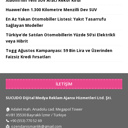
Xiaomi’nın Yeni SUV Aracı Rekor Kırdı
Huawei’den 1.300 Kilometre Menzilli Dev SUV
En Az Yakan Otomobiller Listesi: Yakıt Tasarrufu
Sağlayan Modeller
Türkiye’de Satılan Otomobillerin Yüzde 50’si Elektrikli
veya Hibrit
Togg Ağustos Kampanyası: 59 Bin Lira ve Üzerinden
Faizsiz Kredi Fırsatları
İLETIŞIM
SUCUDO Dijital Medya Reklam Ajansı Hizmetleri Ltd. Şti.
🏠
Adalet mah. Anadolu cad. Megapol Tower
41/81 35530 Bayraklı İzmir / Türkiye
📞
+90 (553) 770 52 69
📩
ozendanismanlik@gmail.com