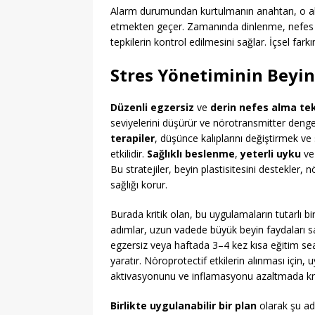
Alarm durumundan kurtulmanın anahtarı, o al
etmekten geçer. Zamanında dinlenme, nefes e
tepkilerin kontrol edilmesini sağlar. İçsel farkı
Stres Yönetiminin Beyin 
Düzenli egzersiz
ve
derin nefes alma tek
seviyelerini düşürür ve nörotransmitter denges
terapiler
, düşünce kalıplarını değiştirmek v
etkilidir.
Sağlıklı beslenme
,
yeterli uyku
ve 
Bu stratejiler, beyin plastisitesini destekler, 
sağlığı korur.
Burada kritik olan, bu uygulamaların tutarlı b
adımlar, uzun vadede büyük beyin faydaları s
egzersiz veya haftada 3–4 kez kısa eğitim sea
yaratır. Nöroprotectif etkilerin alınması için, u
aktivasyonunu ve inflamasyonu azaltmada krit
Birlikte uygulanabilir bir plan
olarak şu ad