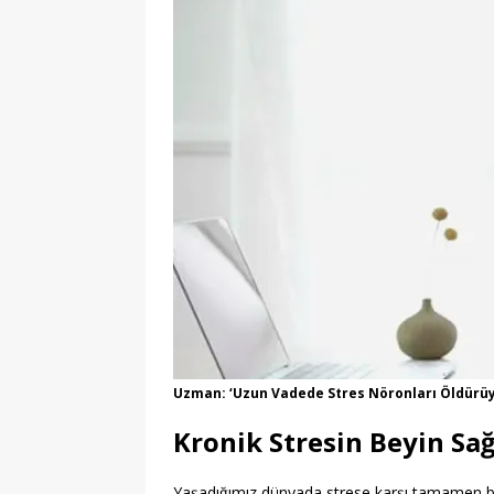
Uzman: ‘Uzun Vadede Stres Nöronları Öldürüyo
Kronik Stresin Beyin Sağ
Yaşadığımız dünyada strese karşı tamamen bağ