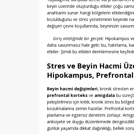
beyin üzerinde oluşturduğu etkiler çoğu zaman
anahtarını sunar: hangi bölgelerin etkilendiği
bozulduğunu ve stres yönetiminin beyinde nası
değişen çevre koşullarında, beyninizin savunma 
Giriş niteliğinde bir gerçek:
Hipokampüs ve pr
daha savunmasız hale gelir; bu, hatırlama, 
etkiler. Şimdi bu etkileri derinlemesine keşfe
Stres ve Beyin Hacmi Üz
Hipokampus, Prefrontal
Beyin hacmi değişimleri
, kronik stresten e
prefrontal korteks
ve
amigdala
bu süreçt
pekiştirilmesi için kritik; kronik stres bu böl
bozulmalarına zemin hazırlar. Prefrontal kortek
planlama ve egzersiz denetimi zorlaşır. Amigd
anksiyete ve duygu düzenlemede dengesizlik
günlük yaşamda dikkat dağınıklığı, bellek soru