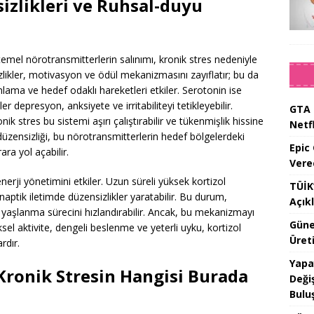
zlikleri ve Ruhsal-duyu
temel nörotransmitterlerin salınımı, kronik stres nedeniyle
likler, motivasyon ve ödül mekanizmasını zayıflatır; bu da
lama ve hedef odaklı hareketleri etkiler. Serotonin ise
depresyon, anksiyete ve irritabiliteyi tetikleyebilir.
GTA 
ronik stres bu sistemi aşırı çalıştırabilir ve tükenmişlik hissine
Netfl
 düzensizliği, bu nörotransmitterlerin hedef bölgelerdeki
Epic
ara yol açabilir.
Vere
enerji yönetimini etkiler. Uzun süreli yüksek kortizol
TÜİK’
inaptik iletimde düzensizlikler yaratabilir. Bu durum,
Açık
 ve yaşlanma sürecini hızlandırabilir. Ancak, bu mekanizmayı
Güne
iksel aktivite, dengeli beslenme ve yeterli uyku, kortizol
Üreti
rdır.
Yapa
ronik Stresin Hangisi Burada
Değiş
Bulu