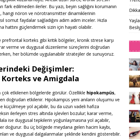
 fark edilmeden ilerler. Bu yazı, beyin sağlığını korumanın
Dikka
ni, hangi nöron ve nörotransmitter dinamiklerinin
l somut faydalar sağladığını adım adım inceler. Hızla
Yaşla
hattını güçlendirmek sizin için hayati olabilir.
Besli
efrontal korteks gibi kritik bölgeler, kronik strese karşı
karar verme ve duygusal düzenleme süreçlerini doğrudan
derken, her bölümde uygulanabilir stratejiler de sunuyoruz.
erindeki Değişimler:
 Korteks ve Amigdala
n çok etkilenen bölgelerde görülür. Özellikle
hipokampüs
,
en doğrudan etkilenir. Hipokampüs yeni anıların oluşumu ve
gede küçülmeye yol açabilir, bu da uzun vadeli hafıza
sin ilerleyen stres altında işlevleri bozulur; karar verme,
ala ise duygusal tepkilerin yoğunlaşmasına yol açabilir,
ler doğurur. Bu üç bölgede meydana gelen hacim kaybı,
nları ve duygusal dalgalanmalar şeklinde kendini gösterebilir.