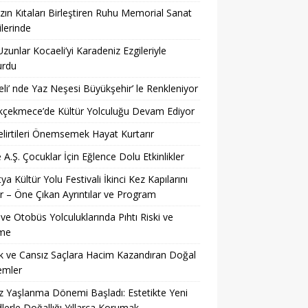
ın Kıtaları Birleştiren Ruhu Memorial Sanat
ilerinde
Uzunlar Kocaeli’yi Karadeniz Ezgileriyle
urdu
li’ nde Yaz Neşesi Büyükşehir’ le Renkleniyor
kçekmece’de Kültür Yolculuğu Devam Ediyor
lirtileri Önemsemek Hayat Kurtarır
 A.Ş. Çocuklar İçin Eğlence Dolu Etkinlikler
ya Kültür Yolu Festivali İkinci Kez Kapılarını
r – Öne Çıkan Ayrıntılar ve Program
ve Otobüs Yolculuklarında Pıhtı Riski ve
me
 ve Cansız Saçlara Hacim Kazandıran Doğal
emler
z Yaşlanma Dönemi Başladı: Estetikte Yeni
lerle Doğallığı Yıllarca Korumak