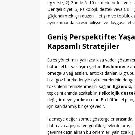
egzersiz; 2) Günde 5–10 dk derin nefes ve kıs
Dengeli diyet; 5) Psikolojik destek veya CBT (b
güçlendirmek için düzenli iletişim ve topluluk 
aynı zamanda stresin bilişsel ve duygusal etkile
Geniş Perspektifte: Yaşa
Kapsamlı Stratejiler
Stres yönetimini yalnızca kısa vadeli çözümler
bütünsel bir yaklaşım şarttır.
Beslenme
de an
omega-3 yağ asitleri, antioksidanlar, B grub
hızlı göz hareketleriyle uyku evrelerinin denge
toksinlerin temizlenmesini sağlar.
Egzersiz
, 
tepkisini anında azaltabilir.
Psikolojik deste
değiştirmeye yardımcı olur. Bu bütünsel plan
için kanıtlanmış bir çerçevedir.
İzlemeye değer somut göstergeler arasında, b
daha az çarpışma ve günlük işlevlerde artış sayı
çevirmek için alınan bu önlemler, yalnızca ki