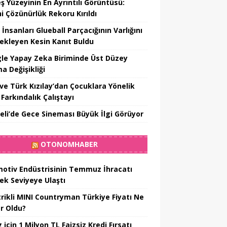
ş Yüzeyinin En Ayrıntılı Görüntüsü:
hi Çözünürlük Rekoru Kırıldı
 İnsanları Glueball Parçacığının Varlığını
ekleyen Kesin Kanıt Buldu
le Yapay Zeka Biriminde Üst Düzey
a Değişikliği
ve Türk Kızılay’dan Çocuklara Yönelik
Farkındalık Çalıştayı
eli’de Gece Sineması Büyük İlgi Görüyor
OTONOMHABER
otiv Endüstrisinin Temmuz İhracatı
ek Seviyeye Ulaştı
trikli MINI Countryman Türkiye Fiyatı Ne
r Oldu?
için 1 Milyon TL Faizsiz Kredi Fırsatı