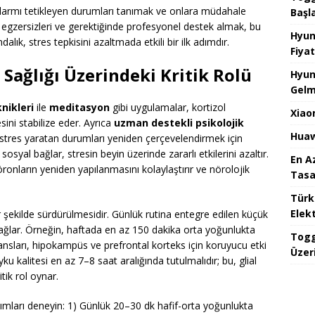
armı tetikleyen durumları tanımak ve onlara müdahale
Başl
gzersizleri ve gerektiğinde profesyonel destek almak, bu
Hyun
ndalık, stres tepkisini azaltmada etkili bir ilk adımdır.
Fiyat
Sağlığı Üzerindeki Kritik Rolü
Hyun
Gelm
nikleri
ile
meditasyon
gibi uygulamalar, kortizol
Xiao
ini stabilize eder. Ayrıca
uzman destekli psikolojik
Huaw
e stres yaratan durumları yeniden çerçevelendirmek için
sosyal bağlar, stresin beyin üzerinde zararlı etkilerini azaltır.
En A
nöronların yeniden yapılanmasını kolaylaştırır ve nörolojik
Tasa
Türk
Elekt
ir şekilde sürdürülmesidir. Günlük rutina entegre edilen küçük
ağlar. Örneğin, haftada en az 150 dakika orta yoğunlukta
Togg
nsları, hipokampüs ve prefrontal korteks için koruyucu etki
Üzeri
yku kalitesi en az 7–8 saat aralığında tutulmalıdır; bu, glial
ik rol oynar.
ımları deneyin: 1) Günlük 20–30 dk hafif-orta yoğunlukta