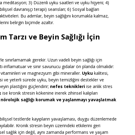
a meditasyon; 3) Düzenli uyku saatleri ve uyku hijyeni; 4)
ilişsel davranışçı terapi) seansları; 6) Sosyal bağları
aktiviteleri. Bu adımlar, beyin sağlığını korumakla kalmaz,
rini belirgin biçimde azaltır.
m Tarzı ve Beyin Sağlığı İçin
le sınırlamamak gerekir. Uzun vadeli beyin sağlığı için
ti-inflamatuar ve sinir savunucu gıdalar ön planda olmalıdır:
u vitaminleri ve magnezyum gibi mineraller.
Uyku
kalitesi,
si ve yeterli sürede uyku, beyin temizliğini destekler ve
beyin plastiğini güçlendirir;
nefes teknikleri
ise anlık stres
k
ise kronik stresin kökenine inerek zihinsel kalıpları
,
nörolojik sağlığı korumak ve yaşlanmayı yavaşlatmak
ilişsel testlerde kayıpların yavaşlaması, duygu düzenlemede
labilir. Kronik stresin beyin üzerindeki etkilerini geri
şisel sağlık için değil, aynı zamanda performans ve yaşam