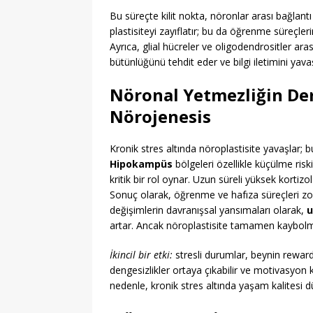
Bu süreçte kilit nokta, nöronlar arası bağlantı
plastisiteyi zayıflatır; bu da öğrenme süreçlerin
Ayrıca, glial hücreler ve oligodendrositler arası
bütünlüğünü tehdit eder ve bilgi iletimini yavaş
Nöronal Yetmezliğin Der
Nörojenesis
Kronik stres altında nöroplastisite yavaşlar; b
Hipokampüs
bölgeleri özellikle küçülme ris
kritik bir rol oynar. Uzun süreli yüksek kortizo
Sonuç olarak, öğrenme ve hafıza süreçleri zorl
değişimlerin davranışsal yansımaları olarak,
u
artar. Ancak nöroplastisite tamamen kaybolma
İkincil bir etki:
stresli durumlar, beynin reward
dengesizlikler ortaya çıkabilir ve motivasyon 
nedenle, kronik stres altında yaşam kalitesi düşe