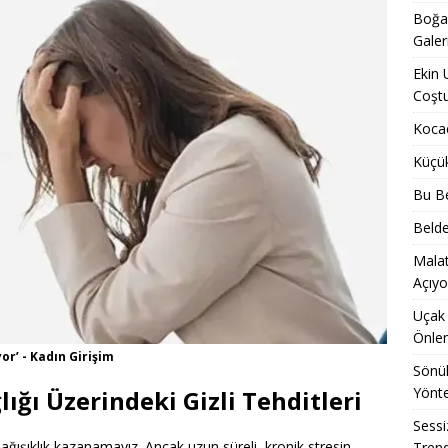
Boğaz
Galer
Ekin 
Coşt
Kocae
Küçü
Bu Be
Belde
Malat
Açıyo
Uçak 
Önle
r’ - Kadın Girişim
Sönük
Yönt
lığı Üzerindeki Gizli Tehditleri
Sessi
ışıklık kazanamayız. Ancak uzun süreli, kronik stresin
Trend