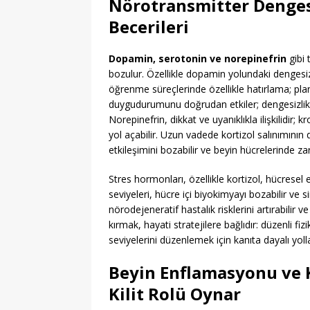
Nörotransmitter Dengesi
Becerileri
Dopamin, serotonin ve norepinefrin
gibi 
bozulur. Özellikle dopamin yolundaki dengesiz
öğrenme süreçlerinde özellikle hatırlama; plan
duygudurumunu doğrudan etkiler; dengesizlikler 
Norepinefrin, dikkat ve uyanıklıkla ilişkilidir; k
yol açabilir. Uzun vadede kortizol salınımının
etkileşimini bozabilir ve beyin hücrelerinde zar
Stres hormonları, özellikle kortizol, hücresel 
seviyeleri, hücre içi biyokimyayı bozabilir ve s
nörodejeneratif hastalık risklerini artırabilir
kırmak, hayati stratejilere bağlıdır: düzenli fiz
seviyelerini düzenlemek için kanıta dayalı yolla
Beyin Enflamasyonu ve K
Kilit Rolü Oynar