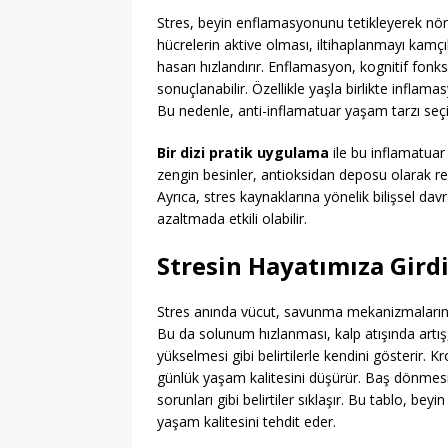
Stres, beyin enflamasyonunu tetikleyerek nöroloj
hücrelerin aktive olması, iltihaplanmayı kamçıl
hasarı hızlandırır. Enflamasyon, kognitif fonks
sonuçlanabilir. Özellikle yaşla birlikte inflamas
Bu nedenle, anti-inflamatuar yaşam tarzı seçim
Bir dizi pratik uygulama
ile bu inflamatuar 
zengin besinler, antioksidan deposu olarak re
Ayrıca, stres kaynaklarına yönelik bilişsel dav
azaltmada etkili olabilir.
Stresin Hayatımıza Gir
Stres anında vücut, savunma mekanizmalarını
Bu da solunum hızlanması, kalp atışında artış
yükselmesi gibi belirtilerle kendini gösterir. 
günlük yaşam kalitesini düşürür. Baş dönmesi,
sorunları gibi belirtiler sıklaşır. Bu tablo, bey
yaşam kalitesini tehdit eder.