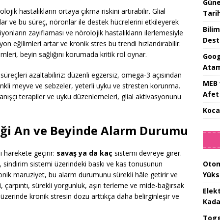
Güne
ik hastalıkların ortaya çıkma riskini artırabilir. Glial
Tari
ar ve bu süreç, nöronlar ile destek hücrelerini etkileyerek
Bilim
iyonların zayıflaması ve nörolojik hastalıkların ilerlemesiyle
Dest
yon eğilimleri artar ve kronik stres bu trendi hızlandırabilir.
leri, beyin sağlığını korumada kritik rol oynar.
Goog
Atam
süreçleri azaltabiliriz: düzenli egzersiz, omega-3 açısından
MEB 
nkli meyve ve sebzeler, yeterli uyku ve stresten korunma.
Afet 
ranışçı terapiler ve uyku düzenlemeleri, glial aktivasyonunu
Koca
diği An ve Beyinde Alarm Durumu
 harekete geçirir:
savaş ya da kaç
sistemi devreye girer.
Otom
, sindirim sistemi üzerindeki baskı ve kas tonusunun
Yüks
Kronik maruziyet, bu alarm durumunu sürekli hâle getirir ve
 çarpıntı, sürekli yorgunluk, aşırı terleme ve mide-bağırsak
Elek
in üzerinde kronik stresin dozu arttıkça daha belirginleşir ve
Kada
Togg 