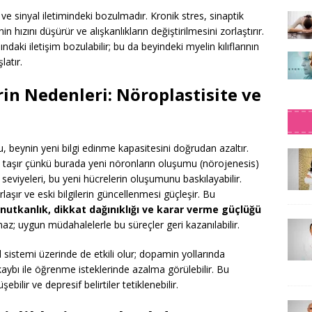
 ve sinyal iletimindeki bozulmadır. Kronik stres, sinaptik
in hızını düşürür ve alışkanlıkların değiştirilmesini zorlaştırır.
ndaki iletişim bozulabilir; bu da beyindeki myelin kılıflarının
latır.
in Nedenleri: Nöroplastisite ve
u, beynin yeni bilgi edinme kapasitesini doğrudan azaltır.
ki taşır çünkü burada yeni nöronların oluşumu (nörojenesis)
l seviyeleri, bu yeni hücrelerin oluşumunu baskılayabilir.
aşır ve eski bilgilerin güncellenmesi güçleşir. Bu
nutkanlık, dikkat dağınıklığı ve karar verme güçlüğü
z; uygun müdahalelerle bu süreçler geri kazanılabilir.
 sistemi üzerinde de etkili olur; dopamin yollarında
kaybı ile öğrenme isteklerinde azalma görülebilir. Bu
bilir ve depresif belirtiler tetiklenebilir.