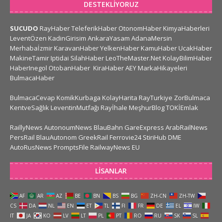
DESTEKLIYORUZ
SUCUDO
RayHaber
TeleferikHaber
OtonomHaber
KimyaHaberleri
LeventÖzen
KadinGirisim
AnkaraYasam
AdanaMersin
Merhabaİzmir
KaravanHaber
YelkenHaber
KamuHaber
UcakHaber
MakineTamir
Iptidai
SilahHaber
LeoTheMaster.Net
KolayBilimHaber
HaberInegol
OtobanHaber
KiraHaber
AEY
MarkaHikayeleri
BulmacaHaber
BulmacaCevap
KomikKurbaga
KolayHarita
RayTurkiye
ZorBulmaca
KentveSağlık
LeventinMutfağı
Rayİhale
MeşhurBlog
TOKİEmlak
RaillyNews
AutonoumNews
BlauBahn
GareExpress
ArabRailNews
PersRail
BlauAutonom
GreekRail
Ferrovie24
StiriHub
DME
AutoRusNews
PromptsFile
RailwayNews EU
LISANLAR
AF
AR
AZ
BE
BN
BS
BG
ZH-CN
ZH-TW
CS
DA
NL
EN
ET
TL
FI
FR
DE
EL
IW
IT
JA
KO
LV
LT
PL
PT
RO
RU
SK
SL