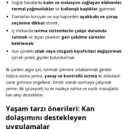
Soğuk havalarda
kalın ve izolasyon sağlayan eldivenler
,
termal yağmurluklar
ve
kullanışlı başlıklar
giyinmek.
Damarları koruyan ve ısıyı hapseden
ayakkabı ve çorap
seçimine dikkat
etmek.
İç mekanda
ısıtma sistemlerini çalışır durumda
tutmak
ve dışarı çıkarken
geri çekilme süresini
belirlemek
.
Gün içindeki
ıslak veya rüzgarlı kıyafetleri değiştirmek
için ek yedek giysiler bulundurmak.
İlk yardım algısı için, ısınmak işlemine odaklanmak gerekir.
Hızlıca ısıtma yerine,
yavaş ve kontrollü ısıtma
ile dokuların
zarar görmesi engellenir. Direkt olarak ısınmaya çalışmak
yerine, ılık (yüzeysel) su ile nazikçe ısıtma ve nazik masajlarla
kan akışı desteklenir.
Yaşam tarzı önerileri: Kan
dolaşımını destekleyen
uygulamalar