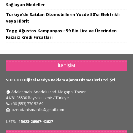
Sağlayan Modeller
Türkiye’de Satılan Otomobillerin Yüzde 50’si Elektrikli
veya Hibrit
Togg Ağustos Kampanyası: 59 Bin Lira ve Üzerinden
Faizsiz Kredi Fırsatları
İLETIŞIM
SUCUDO Dijital Medya Reklam Ajansı Hizmetleri Ltd. Şti.
🏠
Adalet mah. Anadolu cad. Megapol Tower
41/81 35530 Bayraklı İzmir / Türkiye
📞
+90 (553) 770 52 69
📩
ozendanismanlik@gmail.com
UETS:
15623-26967-42627