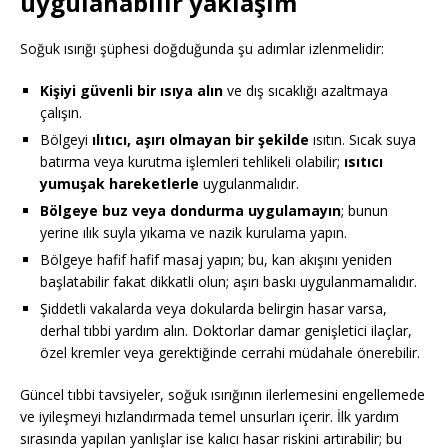
uygulanabilir yaklaşım
Soğuk ısırığı şüphesi doğduğunda şu adımlar izlenmelidir:
Kişiyi güvenli bir ısıya alın
ve dış sıcaklığı azaltmaya
çalışın.
Bölgeyi
ılıtıcı, aşırı olmayan bir şekilde
ısıtın. Sıcak suya
batırma veya kurutma işlemleri tehlikeli olabilir;
ısıtıcı
yumuşak hareketlerle
uygulanmalıdır.
Bölgeye buz veya dondurma uygulamayın
; bunun
yerine ılık suyla yıkama ve nazik kurulama yapın.
Bölgeye hafif hafif masaj yapın; bu, kan akışını yeniden
başlatabilir fakat dikkatli olun; aşırı baskı uygulanmamalıdır.
Şiddetli vakalarda veya dokularda belirgin hasar varsa,
derhal tıbbi yardım alın. Doktorlar damar genişletici ilaçlar,
özel kremler veya gerektiğinde cerrahi müdahale önerebilir.
Güncel tıbbi tavsiyeler, soğuk ısırığının ilerlemesini engellemede
ve iyileşmeyi hızlandırmada temel unsurları içerir. İlk yardım
sırasında yapılan yanlışlar ise kalıcı hasar riskini artırabilir; bu