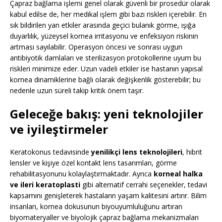
Çapraz bağlama işlemi genel olarak güvenli bir prosedür olarak
kabul edilse de, her medikal işlem gibi bazı riskleri içerebilir. En
sık bildirilen yan etkiler arasında geçici bulanık görme, ışığa
duyarlılık, yüzeysel kornea irritasyonu ve enfeksiyon riskinin
artması sayılabilir. Operasyon öncesi ve sonrası uygun
antibiyotik damlaları ve sterilizasyon protokollerine uyum bu
riskleri minimize eder. Uzun vadeli etkiler ise hastanın yapısal
kornea dinamiklerine bağlı olarak değişkenlik gösterebilir; bu
nedenle uzun süreli takip kritik önem taşır.
Geleceğe bakış: yeni teknolojiler
ve iyileştirmeler
Keratokonus tedavisinde
yenilikçi lens teknolojileri
, hibrit
lensler ve kişiye özel kontakt lens tasarımları, görme
rehabilitasyonunu kolaylaştırmaktadır. Ayrıca
korneal halka
ve ileri keratoplasti
gibi alternatif cerrahi seçenekler, tedavi
kapsamını genişleterek hastaların yaşam kalitesini artırır. Bilim
insanları, kornea dokusunun biyouyumluluğunu artıran
biyomateryaller ve biyolojik çapraz bağlama mekanizmaları