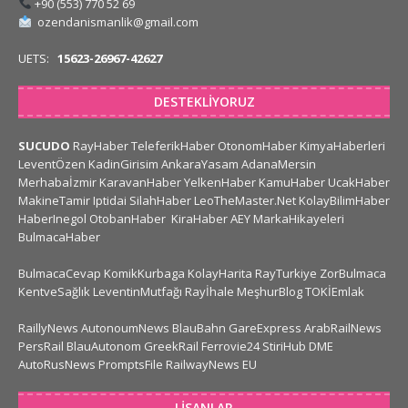
+90 (553) 770 52 69
ozendanismanlik@gmail.com
UETS:
15623-26967-42627
DESTEKLIYORUZ
SUCUDO
RayHaber
TeleferikHaber
OtonomHaber
KimyaHaberleri
LeventÖzen
KadinGirisim
AnkaraYasam
AdanaMersin
Merhabaİzmir
KaravanHaber
YelkenHaber
KamuHaber
UcakHaber
MakineTamir
Iptidai
SilahHaber
LeoTheMaster.Net
KolayBilimHaber
HaberInegol
OtobanHaber
KiraHaber
AEY
MarkaHikayeleri
BulmacaHaber
BulmacaCevap
KomikKurbaga
KolayHarita
RayTurkiye
ZorBulmaca
KentveSağlık
LeventinMutfağı
Rayİhale
MeşhurBlog
TOKİEmlak
RaillyNews
AutonoumNews
BlauBahn
GareExpress
ArabRailNews
PersRail
BlauAutonom
GreekRail
Ferrovie24
StiriHub
DME
AutoRusNews
PromptsFile
RailwayNews EU
LISANLAR