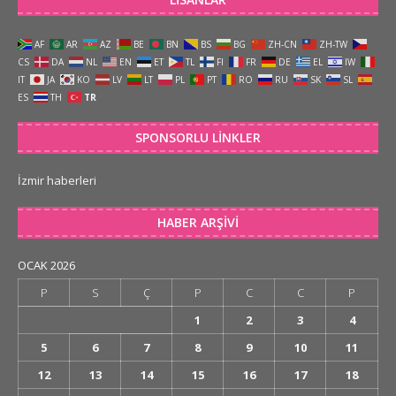
AF
AR
AZ
BE
BN
BS
BG
ZH-CN
ZH-TW
CS
DA
NL
EN
ET
TL
FI
FR
DE
EL
IW
IT
JA
KO
LV
LT
PL
PT
RO
RU
SK
SL
ES
TH
TR
SPONSORLU LINKLER
İzmir haberleri
HABER ARŞIVI
OCAK 2026
P
S
Ç
P
C
C
P
1
2
3
4
5
6
7
8
9
10
11
12
13
14
15
16
17
18