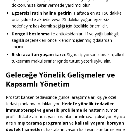
doktorunuza karar vermede yardımcı olur.
Egzersizi rutin haline getirin
: Haftada en az 150 dakika
orta şiddette aktivite veya 75 dakika yoğun egzersiz
hedefleyin; kas-kemik sağlığı için özellikle önemlidir.
Dengeli beslenme
ile antioksidanlar, lif ve yağlı balık gibi
sağlıklı seçenekleri önceliklendirin; işlenmiş gıdalardan
kaçının.
Riski azaltan yaşam tarzı
: Sigara içiyorsanız bırakın; alkol
tüketimini makul sınırlar içinde tutun; yeterli uyku alın.
Geleceğe Yönelik Gelişmeler ve
Kapsamlı Yönetim
Prostat kanseri tedavisinde güncel araştırmalar, kişiye özel
tedavi planlarına odaklanıyor.
Hedefe yönelik tedaviler
,
immunoterapi
ve
genetik profilleme
ile hastanın tümör
profili dikkate alınarak yanıt oranları artırılmaya çalışılıyor. Ayrıca
artırılmış tarama programları
ve
kaliteli yaşamı koruyan
destek hizmetleri
, hastaların yaşam kalitesini sürdürmelerine