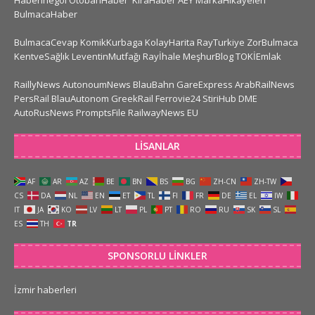
HaberInegol
OtobanHaber
KiraHaber
AEY
MarkaHikayeleri
BulmacaHaber
BulmacaCevap
KomikKurbaga
KolayHarita
RayTurkiye
ZorBulmaca
KentveSağlık
LeventinMutfağı
Rayİhale
MeşhurBlog
TOKİEmlak
RaillyNews
AutonoumNews
BlauBahn
GareExpress
ArabRailNews
PersRail
BlauAutonom
GreekRail
Ferrovie24
StiriHub
DME
AutoRusNews
PromptsFile
RailwayNews EU
LISANLAR
AF
AR
AZ
BE
BN
BS
BG
ZH-CN
ZH-TW
CS
DA
NL
EN
ET
TL
FI
FR
DE
EL
IW
IT
JA
KO
LV
LT
PL
PT
RO
RU
SK
SL
ES
TH
TR
SPONSORLU LINKLER
İzmir haberleri