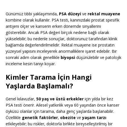
Günümüz tıbbi yaklaşımında,
PSA düzeyi
ve
rektal muayene
kombine olarak kullanılır. PSA testi, kanınızdaki prostat spesifik
antijeni ölçer ve kanserin erken dönemde sinyallerini
gösterebilir. Ancak PSA değeri birçok nedene bağlı olarak
yükselebilir; bu nedenle sonuçlar, doktorunuz tarafından klinik
bağlamda değerlendirilmelidir. Rektal muayene ise prostatın
yüzeysel yapısını inceleyerek anormalliklere işaret edebilir. Bir
sonraki adım olarak genellikle
biyopsi
düşünülebilir ve patolojik
inceleme kesin tanıyı koyar.
Kimler Tarama İçin Hangi
Yaşlarda Başlamalı?
Genel kılavuzlar,
50 yaş ve üstü erkekler
için yılda bir kez
PSA testi önerir. Ailesel yatkınlık veya 60 yaşından önce kanser
öyküsü olanlar için tarama, daha genç yaşlarda başlanabilir.
Özellikle
genetik faktörler
,
obezite
ve
yaşam tarzı
etkileyebilir; bu riskler, doktorla birlikte bireyselleştirilmiş bir