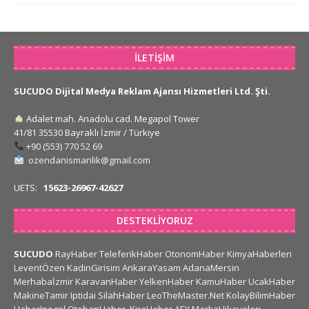
İLETIŞIM
SUCUDO Dijital Medya Reklam Ajansı Hizmetleri Ltd. Şti.
Adalet mah. Anadolu cad. Megapol Tower
41/81 35530 Bayraklı İzmir / Türkiye
+90 (553) 770 52 69
ozendanismanlik@gmail.com
UETS:
15623-26967-42627
DESTEKLIYORUZ
SUCUDO
RayHaber
TeleferikHaber
OtonomHaber
KimyaHaberleri
LeventÖzen
KadinGirisim
AnkaraYasam
AdanaMersin
Merhabaİzmir
KaravanHaber
YelkenHaber
KamuHaber
UcakHaber
MakineTamir
Iptidai
SilahHaber
LeoTheMaster.Net
KolayBilimHaber