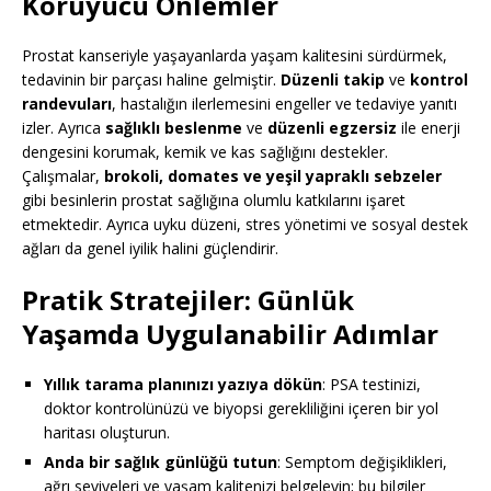
Koruyucu Önlemler
Prostat kanseriyle yaşayanlarda yaşam kalitesini sürdürmek,
tedavinin bir parçası haline gelmiştir.
Düzenli takip
ve
kontrol
randevuları
, hastalığın ilerlemesini engeller ve tedaviye yanıtı
izler. Ayrıca
sağlıklı beslenme
ve
düzenli egzersiz
ile enerji
dengesini korumak, kemik ve kas sağlığını destekler.
Çalışmalar,
brokoli, domates ve yeşil yapraklı sebzeler
gibi besinlerin prostat sağlığına olumlu katkılarını işaret
etmektedir. Ayrıca uyku düzeni, stres yönetimi ve sosyal destek
ağları da genel iyilik halini güçlendirir.
Pratik Stratejiler: Günlük
Yaşamda Uygulanabilir Adımlar
Yıllık tarama planınızı yazıya dökün
: PSA testinizi,
doktor kontrolünüzü ve biyopsi gerekliliğini içeren bir yol
haritası oluşturun.
Anda bir sağlık günlüğü tutun
: Semptom değişiklikleri,
ağrı seviyeleri ve yaşam kalitenizi belgeleyin; bu bilgiler