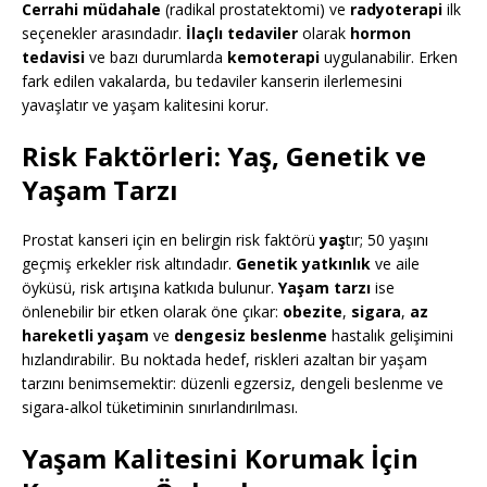
Cerrahi müdahale
(radikal prostatektomi) ve
radyoterapi
ilk
seçenekler arasındadır.
İlaçlı tedaviler
olarak
hormon
tedavisi
ve bazı durumlarda
kemoterapi
uygulanabilir. Erken
fark edilen vakalarda, bu tedaviler kanserin ilerlemesini
yavaşlatır ve yaşam kalitesini korur.
Risk Faktörleri: Yaş, Genetik ve
Yaşam Tarzı
Prostat kanseri için en belirgin risk faktörü
yaş
tır; 50 yaşını
geçmiş erkekler risk altındadır.
Genetik yatkınlık
ve aile
öyküsü, risk artışına katkıda bulunur.
Yaşam tarzı
ise
önlenebilir bir etken olarak öne çıkar:
obezite
,
sigara
,
az
hareketli yaşam
ve
dengesiz beslenme
hastalık gelişimini
hızlandırabilir. Bu noktada hedef, riskleri azaltan bir yaşam
tarzını benimsemektir: düzenli egzersiz, dengeli beslenme ve
sigara-alkol tüketiminin sınırlandırılması.
Yaşam Kalitesini Korumak İçin