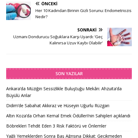
ÖNCEKI
Her 10 Kadından Birinin Gizli Sorunu: Endometriozis
Nedir?
SONRAKI
Uzmanı Dondurucu Soğuklara Karşı Uyardı: ‘Geç
Kalınırsa Uzuv Kaybı Olabilir’
SON YAZILAR
Ankara’da Müziğin Sessizlikle Buluştuğu Mekân: Ahzuita’da
Büyülü Anlar
Didim’de Sabahat Akkıraz ve Hüseyin Uğurlu Rüzgarı
Altın Koza’da Orhan Kemal Emek Ödülleri’nin Sahipleri açıklandı
Böbrekleri Tehdit Eden 3 Risk Faktörü ve Önlemler
Yağlı Yemeklerden Sonra Baş Ağrısına Dikkat: Gecikmeden