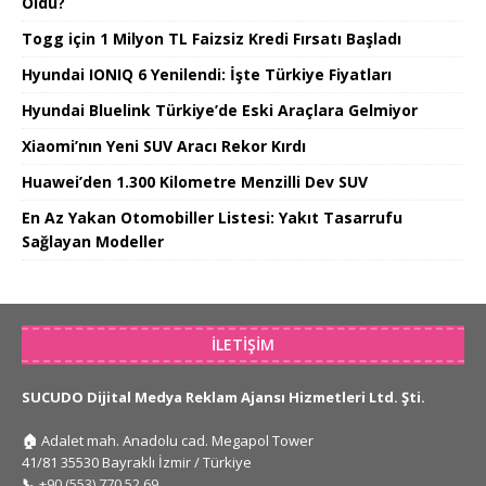
Oldu?
Togg için 1 Milyon TL Faizsiz Kredi Fırsatı Başladı
Hyundai IONIQ 6 Yenilendi: İşte Türkiye Fiyatları
Hyundai Bluelink Türkiye’de Eski Araçlara Gelmiyor
Xiaomi’nın Yeni SUV Aracı Rekor Kırdı
Huawei’den 1.300 Kilometre Menzilli Dev SUV
En Az Yakan Otomobiller Listesi: Yakıt Tasarrufu
Sağlayan Modeller
İLETIŞIM
SUCUDO Dijital Medya Reklam Ajansı Hizmetleri Ltd. Şti.
🏠
Adalet mah. Anadolu cad. Megapol Tower
41/81 35530 Bayraklı İzmir / Türkiye
📞
+90 (553) 770 52 69