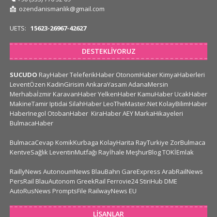
📩
ozendanismanlik@gmail.com
UETS:
15623-26967-42627
DESTEKLIYORUZ
SUCUDO
RayHaber
TeleferikHaber
OtonomHaber
KimyaHaberleri
LeventÖzen
KadinGirisim
AnkaraYasam
AdanaMersin
Merhabaİzmir
KaravanHaber
YelkenHaber
KamuHaber
UcakHaber
MakineTamir
Iptidai
SilahHaber
LeoTheMaster.Net
KolayBilimHaber
HaberInegol
OtobanHaber
KiraHaber
AEY
MarkaHikayeleri
BulmacaHaber
BulmacaCevap
KomikKurbaga
KolayHarita
RayTurkiye
ZorBulmaca
KentveSağlık
LeventinMutfağı
Rayİhale
MeşhurBlog
TOKİEmlak
RaillyNews
AutonoumNews
BlauBahn
GareExpress
ArabRailNews
PersRail
BlauAutonom
GreekRail
Ferrovie24
StiriHub
DME
AutoRusNews
PromptsFile
RailwayNews EU
LISANLAR