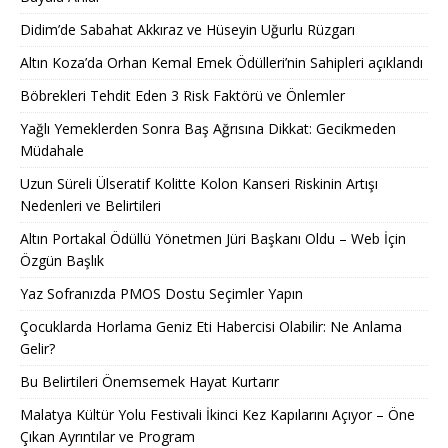
Didim’de Sabahat Akkıraz ve Hüseyin Uğurlu Rüzgarı
Altın Koza’da Orhan Kemal Emek Ödülleri’nin Sahipleri açıklandı
Böbrekleri Tehdit Eden 3 Risk Faktörü ve Önlemler
Yağlı Yemeklerden Sonra Baş Ağrısına Dikkat: Gecikmeden
Müdahale
Uzun Süreli Ülseratif Kolitte Kolon Kanseri Riskinin Artışı
Nedenleri ve Belirtileri
Altın Portakal Ödüllü Yönetmen Jüri Başkanı Oldu – Web İçin
Özgün Başlık
Yaz Sofranızda PMOS Dostu Seçimler Yapın
Çocuklarda Horlama Geniz Eti Habercisi Olabilir: Ne Anlama
Gelir?
Bu Belirtileri Önemsemek Hayat Kurtarır
Malatya Kültür Yolu Festivali İkinci Kez Kapılarını Açıyor – Öne
Çıkan Ayrıntılar ve Program