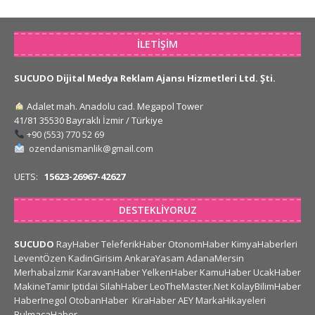
İLETIŞIM
SUCUDO Dijital Medya Reklam Ajansı Hizmetleri Ltd. Şti.
Adalet mah. Anadolu cad. Megapol Tower
41/81 35530 Bayraklı İzmir / Türkiye
+90 (553) 770 52 69
ozendanismanlik@gmail.com
UETS:
15623-26967-42627
DESTEKLIYORUZ
SUCUDO
RayHaber
TeleferikHaber
OtonomHaber
KimyaHaberleri
LeventÖzen
KadinGirisim
AnkaraYasam
AdanaMersin
Merhabaİzmir
KaravanHaber
YelkenHaber
KamuHaber
UcakHaber
MakineTamir
Iptidai
SilahHaber
LeoTheMaster.Net
KolayBilimHaber
HaberInegol
OtobanHaber
KiraHaber
AEY
MarkaHikayeleri
BulmacaHaber