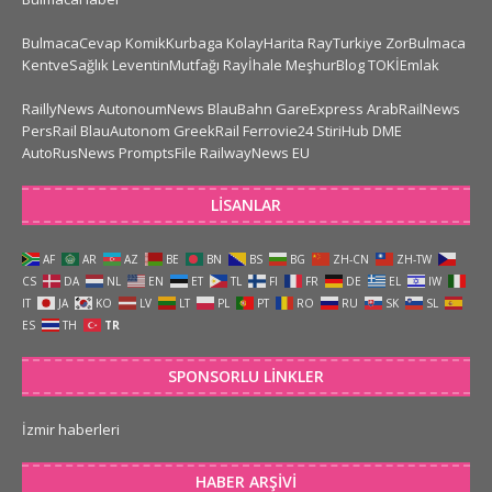
BulmacaCevap
KomikKurbaga
KolayHarita
RayTurkiye
ZorBulmaca
KentveSağlık
LeventinMutfağı
Rayİhale
MeşhurBlog
TOKİEmlak
RaillyNews
AutonoumNews
BlauBahn
GareExpress
ArabRailNews
PersRail
BlauAutonom
GreekRail
Ferrovie24
StiriHub
DME
AutoRusNews
PromptsFile
RailwayNews EU
LISANLAR
AF
AR
AZ
BE
BN
BS
BG
ZH-CN
ZH-TW
CS
DA
NL
EN
ET
TL
FI
FR
DE
EL
IW
IT
JA
KO
LV
LT
PL
PT
RO
RU
SK
SL
ES
TH
TR
SPONSORLU LINKLER
İzmir haberleri
HABER ARŞIVI