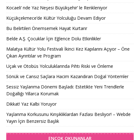
Kocaeli’ nde Yaz Neşesi Büyükşehir’ le Renkleniyor
Küçükçekmece’de Kültür Yolculuğu Devam Ediyor
Bu Belirtileri Önemsemek Hayat Kurtarır
Belde A.Ş. Çocuklar İçin Eğlence Dolu Etkinlikler
Malatya Kültür Yolu Festivali İkinci Kez Kapılarını Açıyor – Öne
Çıkan Ayrıntılar ve Program
Uçak ve Otobüs Yolculuklarında Pıhtı Riski ve Önleme
Sönük ve Cansız Saçlara Hacim Kazandıran Doğal Yöntemler
Sessiz Yaşlanma Dönemi Başladı: Estetikte Yeni Trendlerle
Doğallığı Yıllarca Korumak
Dikkat! Yaz Kalbi Yoruyor
Yaşlanma Korkusunu Kırışıklıklardan Fazlası Besliyor! – Webde
Yayın İçin Benzersiz Başlık
ENÇOK OKUNANLAR