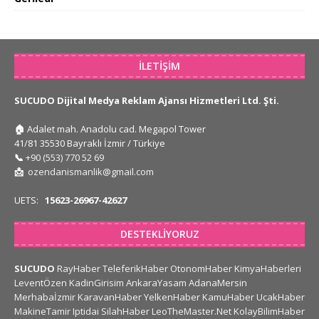
İLETIŞIM
SUCUDO Dijital Medya Reklam Ajansı Hizmetleri Ltd. Şti.
🏠
Adalet mah. Anadolu cad. Megapol Tower
41/81 35530 Bayraklı İzmir / Türkiye
📞
+90 (553) 770 52 69
📩
ozendanismanlik@gmail.com
UETS:
15623-26967-42627
DESTEKLIYORUZ
SUCUDO
RayHaber
TeleferikHaber
OtonomHaber
KimyaHaberleri
LeventÖzen
KadinGirisim
AnkaraYasam
AdanaMersin
Merhabaİzmir
KaravanHaber
YelkenHaber
KamuHaber
UcakHaber
MakineTamir
Iptidai
SilahHaber
LeoTheMaster.Net
KolayBilimHaber