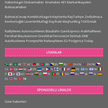
HaberInegol
OtobanHaber
KiraHaber
AEY
MarkaHikayeleri
BulmacaHaber
BulmacaCevap
KomikKurbaga
KolayHarita
RayTurkiye
ZorBulmaca
KentveSağlık
LeventinMutfağı
Rayİhale
MeşhurBlog
TOKİEmlak
RaillyNews
AutonoumNews
BlauBahn
GareExpress
ArabRailNews
PersRail
BlauAutonom
GreekRail
Ferrovie24
StiriHub
DME
AutoRusNews
PromptsFile
RailwayNews EU
Podgorica Today
LISANLAR
AF
AR
AZ
BE
BN
BS
BG
ZH-CN
ZH-TW
CS
DA
NL
EN
ET
TL
FI
FR
DE
EL
IW
IT
JA
KO
LV
LT
PL
PT
RO
RU
SK
SL
ES
TH
TR
SPONSORLU LINKLER
İzmir haberleri