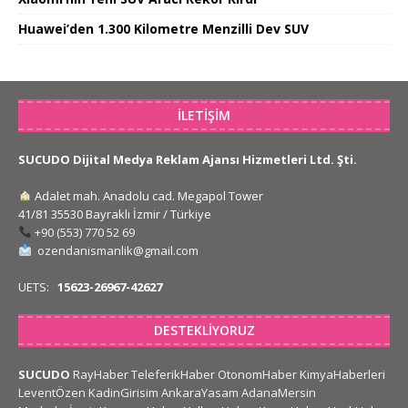
Huawei’den 1.300 Kilometre Menzilli Dev SUV
İLETIŞIM
SUCUDO Dijital Medya Reklam Ajansı Hizmetleri Ltd. Şti.
Adalet mah. Anadolu cad. Megapol Tower
41/81 35530 Bayraklı İzmir / Türkiye
+90 (553) 770 52 69
ozendanismanlik@gmail.com
UETS:
15623-26967-42627
DESTEKLIYORUZ
SUCUDO
RayHaber
TeleferikHaber
OtonomHaber
KimyaHaberleri
LeventÖzen
KadinGirisim
AnkaraYasam
AdanaMersin