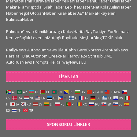
Merhabaİzmir
KaravanHaber
YelkenHaber
KamuHaber
UcakHaber
MakineTamir
Iptidai
SilahHaber
LeoTheMaster.Net
KolayBilimHaber
HaberInegol
OtobanHaber
KiraHaber
AEY
MarkaHikayeleri
BulmacaHaber
BulmacaCevap
KomikKurbaga
KolayHarita
RayTurkiye
ZorBulmaca
KentveSağlık
LeventinMutfağı
Rayİhale
MeşhurBlog
TOKİEmlak
RaillyNews
AutonoumNews
BlauBahn
GareExpress
ArabRailNews
PersRail
BlauAutonom
GreekRail
Ferrovie24
StiriHub
DME
AutoRusNews
PromptsFile
RailwayNews EU
LISANLAR
AF
AR
AZ
BE
BN
BS
BG
ZH-CN
ZH-TW
CS
DA
NL
EN
ET
TL
FI
FR
DE
EL
IW
IT
JA
KO
LV
LT
PL
PT
RO
RU
SK
SL
ES
TH
TR
SPONSORLU LINKLER