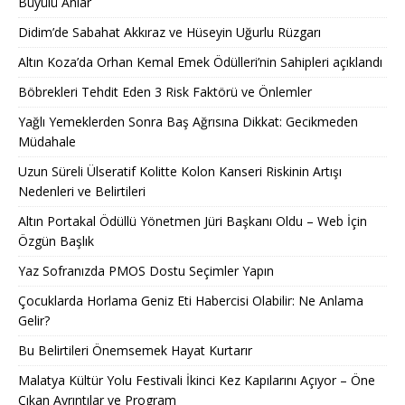
Büyülü Anlar
Didim’de Sabahat Akkıraz ve Hüseyin Uğurlu Rüzgarı
Altın Koza’da Orhan Kemal Emek Ödülleri’nin Sahipleri açıklandı
Böbrekleri Tehdit Eden 3 Risk Faktörü ve Önlemler
Yağlı Yemeklerden Sonra Baş Ağrısına Dikkat: Gecikmeden
Müdahale
Uzun Süreli Ülseratif Kolitte Kolon Kanseri Riskinin Artışı
Nedenleri ve Belirtileri
Altın Portakal Ödüllü Yönetmen Jüri Başkanı Oldu – Web İçin
Özgün Başlık
Yaz Sofranızda PMOS Dostu Seçimler Yapın
Çocuklarda Horlama Geniz Eti Habercisi Olabilir: Ne Anlama
Gelir?
Bu Belirtileri Önemsemek Hayat Kurtarır
Malatya Kültür Yolu Festivali İkinci Kez Kapılarını Açıyor – Öne
Çıkan Ayrıntılar ve Program