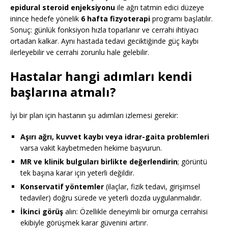
epidural steroid enjeksiyonu
ile ağrı tatmin edici düzeye
inince hedefe yönelik
6 hafta fizyoterapi
programı başlatılır.
Sonuç: günlük fonksiyon hızla toparlanır ve cerrahi ihtiyacı
ortadan kalkar. Aynı hastada tedavi geciktiğinde güç kaybı
ilerleyebilir ve cerrahi zorunlu hale gelebilir.
Hastalar hangi adımları kendi
başlarına atmalı?
İyi bir plan için hastanın şu adımları izlemesi gerekir:
Aşırı ağrı, kuvvet kaybı veya idrar-gaita problemleri
varsa vakit kaybetmeden hekime başvurun.
MR ve klinik bulguları birlikte değerlendirin
; görüntü
tek başına karar için yeterli değildir.
Konservatif yöntemler
(ilaçlar, fizik tedavi, girişimsel
tedaviler) doğru sürede ve yeterli dozda uygulanmalıdır.
İkinci görüş
alın: Özellikle deneyimli bir omurga cerrahisi
ekibiyle görüşmek karar güvenini artırır.