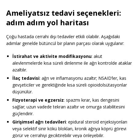
Ameliyatsız tedavi seçenekleri:
adım adım yol haritası
Çoğu hastada cerrahi dışı tedaviler etkili olabilir. Aşağıdaki
adımlar genelde bütüncül bir planın parçası olarak uygulanır:
İstirahat ve aktivite modifikasyonu
: akut
alevlenmelerde kısa süreli dinlenme ile ağrı kontrolde ataklar
azaltılır.
İlaç tedavisi
: ağrı ve inflamasyonu azaltır; NSAID’ler, kas
gevşeticiler ve gerektiğinde kısa süreli opioidolsütasyonlar
düşünülür.
Fizyoterapi ve egzersiz
: spazmı kırar, kas dengesini
sağlar; uzun vadede tekrarı azaltır ve omurga stabilitesini
güçlendirir.
Girişimsel ağrı tedavileri
: epidural steroid enjeksiyonları
veya selektif sinir kökü blokları, kronik ağrıya köprü görevi
görür ve cerrahiyi geciktirebilir veya önleyebilir.