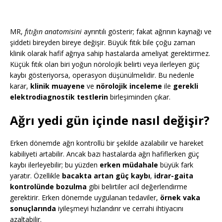
MR,
fıtığın anatomisini
ayrıntılı gösterir; fakat ağrının kaynağı ve
şiddeti bireyden bireye değişir. Büyük fıtık bile çoğu zaman
klinik olarak hafif ağrıya sahip hastalarda ameliyat gerektirmez.
Küçük fıtık olan biri yoğun nörolojik belirti veya ilerleyen güç
kaybı gösteriyorsa, operasyon düşünülmelidir. Bu nedenle
karar,
klinik muayene
ve
nörolojik inceleme
ile
gerekli
elektrodiagnostik testlerin
birleşiminden çıkar.
Ağrı yedi gün içinde nasıl değişir?
Erken dönemde ağrı kontrollü bir şekilde azalabilir ve hareket
kabiliyeti artabilir. Ancak bazı hastalarda ağrı hafiflerken güç
kaybı ilerleyebilir; bu yüzden
erken müdahale
büyük fark
yaratır. Özellikle
bacakta artan güç kaybı
,
idrar-gaita
kontrolünde bozulma
gibi belirtiler acil değerlendirme
gerektirir. Erken dönemde uygulanan tedaviler,
örnek vaka
sonuçlarında
iyileşmeyi hızlandırır ve cerrahi ihtiyacını
azaltabilir.