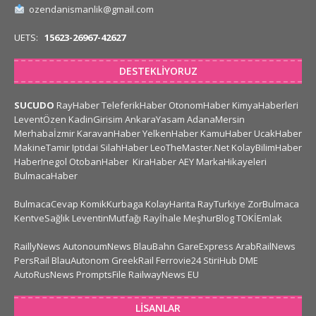
ozendanismanlik@gmail.com
UETS:
15623-26967-42627
DESTEKLIYORUZ
SUCUDO
RayHaber
TeleferikHaber
OtonomHaber
KimyaHaberleri
LeventÖzen
KadinGirisim
AnkaraYasam
AdanaMersin
Merhabaİzmir
KaravanHaber
YelkenHaber
KamuHaber
UcakHaber
MakineTamir
Iptidai
SilahHaber
LeoTheMaster.Net
KolayBilimHaber
HaberInegol
OtobanHaber
KiraHaber
AEY
MarkaHikayeleri
BulmacaHaber
BulmacaCevap
KomikKurbaga
KolayHarita
RayTurkiye
ZorBulmaca
KentveSağlık
LeventinMutfağı
Rayİhale
MeşhurBlog
TOKİEmlak
RaillyNews
AutonoumNews
BlauBahn
GareExpress
ArabRailNews
PersRail
BlauAutonom
GreekRail
Ferrovie24
StiriHub
DME
AutoRusNews
PromptsFile
RailwayNews EU
LISANLAR