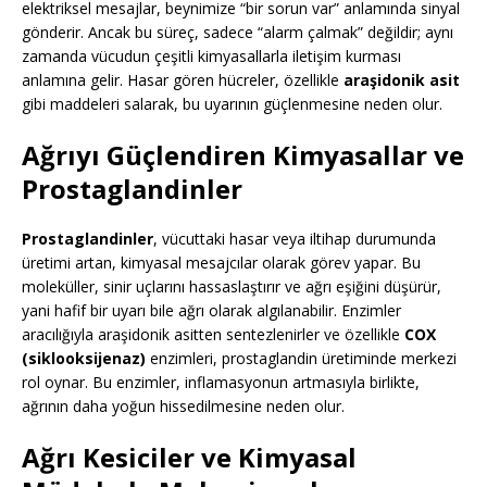
elektriksel mesajlar, beynimize “bir sorun var” anlamında sinyal
gönderir. Ancak bu süreç, sadece “alarm çalmak” değildir; aynı
zamanda vücudun çeşitli kimyasallarla iletişim kurması
anlamına gelir. Hasar gören hücreler, özellikle
araşidonik asit
gibi maddeleri salarak, bu uyarının güçlenmesine neden olur.
Ağrıyı Güçlendiren Kimyasallar ve
Prostaglandinler
Prostaglandinler
, vücuttaki hasar veya iltihap durumunda
üretimi artan, kimyasal mesajcılar olarak görev yapar. Bu
moleküller, sinir uçlarını hassaslaştırır ve ağrı eşiğini düşürür,
yani hafif bir uyarı bile ağrı olarak algılanabilir. Enzimler
aracılığıyla araşidonik asitten sentezlenirler ve özellikle
COX
(siklooksijenaz)
enzimleri, prostaglandin üretiminde merkezi
rol oynar. Bu enzimler, inflamasyonun artmasıyla birlikte,
ağrının daha yoğun hissedilmesine neden olur.
Ağrı Kesiciler ve Kimyasal