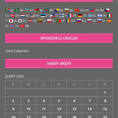
AF
AR
AZ
BE
BN
BS
BG
ZH-CN
ZH-TW
CS
DA
NL
EN
ET
TL
FI
FR
DE
EL
IW
IT
JA
KO
LV
LT
PL
PT
RO
RU
SK
SL
ES
TH
TR
SPONSORLU LINKLER
İzmir haberleri
HABER ARŞIVI
ŞUBAT 2026
P
S
Ç
P
C
C
P
1
2
3
4
5
6
7
8
9
10
11
12
13
14
15
16
17
18
19
20
21
22