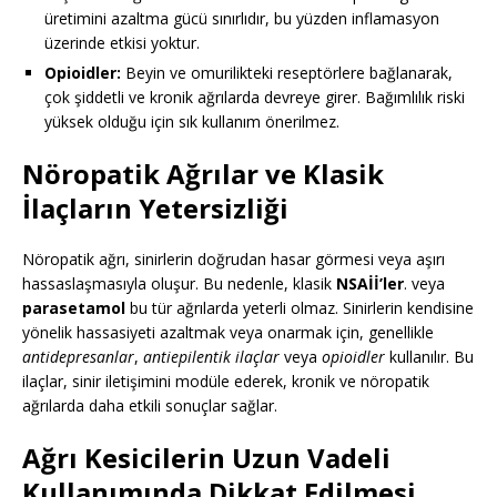
üretimini azaltma gücü sınırlıdır, bu yüzden inflamasyon
üzerinde etkisi yoktur.
Opioidler:
Beyin ve omurilikteki reseptörlere bağlanarak,
çok şiddetli ve kronik ağrılarda devreye girer. Bağımlılık riski
yüksek olduğu için sık kullanım önerilmez.
Nöropatik Ağrılar ve Klasik
İlaçların Yetersizliği
Nöropatik ağrı, sinirlerin doğrudan hasar görmesi veya aşırı
hassaslaşmasıyla oluşur. Bu nedenle, klasik
NSAİİ’ler
. veya
parasetamol
bu tür ağrılarda yeterli olmaz. Sinirlerin kendisine
yönelik hassasiyeti azaltmak veya onarmak için, genellikle
antidepresanlar
,
antiepilentik ilaçlar
veya
opioidler
kullanılır. Bu
ilaçlar, sinir iletişimini modüle ederek, kronik ve nöropatik
ağrılarda daha etkili sonuçlar sağlar.
Ağrı Kesicilerin Uzun Vadeli
Kullanımında Dikkat Edilmesi