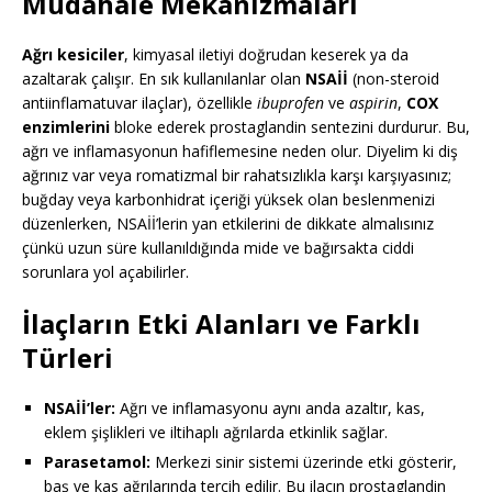
Müdahale Mekanizmaları
Ağrı kesiciler
, kimyasal iletiyi doğrudan keserek ya da
azaltarak çalışır. En sık kullanılanlar olan
NSAİİ
(non-steroid
antiinflamatuvar ilaçlar), özellikle
ibuprofen
ve
aspirin
,
COX
enzimlerini
bloke ederek prostaglandin sentezini durdurur. Bu,
ağrı ve inflamasyonun hafiflemesine neden olur. Diyelim ki diş
ağrınız var veya romatizmal bir rahatsızlıkla karşı karşıyasınız;
buğday veya karbonhidrat içeriği yüksek olan beslenmenizi
düzenlerken, NSAİİ’lerin yan etkilerini de dikkate almalısınız
çünkü uzun süre kullanıldığında mide ve bağırsakta ciddi
sorunlara yol açabilirler.
İlaçların Etki Alanları ve Farklı
Türleri
NSAİİ’ler:
Ağrı ve inflamasyonu aynı anda azaltır, kas,
eklem şişlikleri ve iltihaplı ağrılarda etkinlik sağlar.
Parasetamol:
Merkezi sinir sistemi üzerinde etki gösterir,
baş ve kas ağrılarında tercih edilir. Bu ilacın prostaglandin