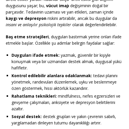
duygusunu yaşar; bu,
vücut imajı
değişiminin doğal bir
parçasıdır. Tedavinin uzaması ve yan etkileri, zaman içinde
kaygı ve depresyon
riskini artırabilir, ancak bu duygular da
insani ve anlaşılır psikolojik tepkiler
olarak değerlendirilebilir.
Baş etme stratejileri
, duyguları bastırmak yerine onları ifade
etmekle başlar. Özellikle şu adımlar belirgin faydalar sağlar:
Duyguları ifade etmek:
yazmak, güvenilir bir kişiyle
konuşmak veya bir uzmandan destek almak, duygusal yükü
hafifletir.
Kontrol edilebilir alanlara odaklanmak:
tedavi planını
yönetmek, randevuları düzenlemek, uyku ve beslenmeye
özen göstermek, hissi aktörlük kazandırır.
Rahatlama teknikleri:
mindfulness, nefes egzersizleri ve
gevşeme çalışmaları, anksiyete ve depresyon belirtilerini
azaltır.
Sosyal destek:
destek grupları ve yakın çevrenin sabırlı,
yargılamadan dinleyen tutumu dayanıklılığı artırır.