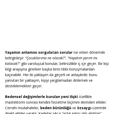
Yaşamın anlamını sorgulatan sorular
ise erken dönemde
belirginleşir:
“Çocuklarıma ne olacak?”, “Hayatım yarım mı
kalacak?”
gibi varoluşsal konular, belirsizlikle iç içe geçer. Bir kişi
bilgi arayışına girerken başka birisi tıbbi konuşmalardan
kaçınabilir. Her iki yaklaşım da geçerli ve anlaşılırdır; bunu
yansıtan bir yaklaşım, kişiyi yargılamadan dinlemek ve
desteklemekten geçer.
Bedensel değişimlerle kurulan yeni ilişki
özellikle
mastektomi sonrası kendini hissetme biçimini derinden etkiler.
Cerrahi müdahaleler,
beden bütünlüğü
ve
özsaygı
üzerinde
direkt etkiler yaratır. Kadınlar sıkça
“artık eskisi gibi değilim”