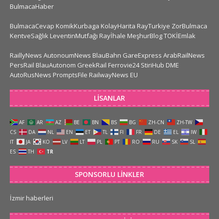
BulmacaHaber
BulmacaCevap
KomikKurbaga
KolayHarita
RayTurkiye
ZorBulmaca
KentveSağlık
LeventinMutfağı
Rayİhale
MeşhurBlog
TOKİEmlak
RaillyNews
AutonoumNews
BlauBahn
GareExpress
ArabRailNews
PersRail
BlauAutonom
GreekRail
Ferrovie24
StiriHub
DME
AutoRusNews
PromptsFile
RailwayNews EU
LISANLAR
AF
AR
AZ
BE
BN
BS
BG
ZH-CN
ZH-TW
CS
DA
NL
EN
ET
TL
FI
FR
DE
EL
IW
IT
JA
KO
LV
LT
PL
PT
RO
RU
SK
SL
ES
TH
TR
SPONSORLU LINKLER
İzmir haberleri