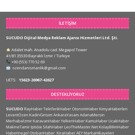
İLETIŞIM
SUCUDO Dijital Medya Reklam Ajansı Hizmetleri Ltd. Şti.
Adalet mah. Anadolu cad. Megapol Tower
41/81 35530 Bayraklı İzmir / Türkiye
+90 (553) 770 52 69
ozendanismanlik@gmail.com
UETS:
15623-26967-42627
DESTEKLIYORUZ
SUCUDO
RayHaber
TeleferikHaber
OtonomHaber
KimyaHaberleri
LeventÖzen
KadinGirisim
AnkaraYasam
AdanaMersin
Merhabaİzmir
KaravanHaber
YelkenHaber
KamuHaber
UcakHaber
MakineTamir
Iptidai
SilahHaber
LeoTheMaster.Net
KolayBilimHaber
HaberInegol
OtobanHaber
KiraHaber
AEY
MarkaHikayeleri