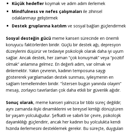
Küçük hedefler
koymak ve adım adım ilerlemek
Mindfulness ve nefes çalışmaları
ile zihinsel
odaklanmayı geliştirmek
Destek gruplarına katılım
ve sosyal bağları güçlendirmek
Sosyal desteğin gücü
meme kanseri sürecinde en önemli
koruyucu faktörlerden biridir. Güçlü bir destek ağı, depresyon
düzeylerini düşürür ve tedaviye psikolojik olarak daha iyi uyum
sağlar. Ancak destek, her zaman “çok konuşmak” veya “pozitif
olmak” anlamına gelmez. En değerli adım, var olmak ve
dinlemektir. Yakın çevrenin, kadının temposuna saygı
göstererek yargılamadan destek sunması, iyileşmenin en
sağlam temellerinden biridir. “İstersen bugün yanında olayım”
mesajı, zorlayıcı tavırlardan çok daha etkili bir güvenlik ağıdır.
Sonuç olarak
, meme kanseri yalnızca bir tıbbi süreç değildir;
aynı zamanda ilişki dinamiklerini ve bireysel kimliği dönüştüren
bir yaşam yolculuğudur. Şefkatli ve sabırlı bir çevre, psikolojik
dayanıklılığı güçlendirir, ancak her kadının bu yolculukta kendi
hızında ilerlemesini desteklemek gerekir. Bu süreçte, duyguları