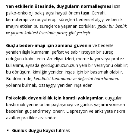
Yan etkilerin ötesinde, duyguların normalleşmesi
için
psiko-onkoloji bakış açısı hayati önem taşır. Cerrahi,
kemoterapi ve radyoterapi süreçleri bedensel algıyı ve benlik
imajını etkiler; bu süreçlerde yaşanan zorluklar,
güçlü bir benlik
ve yaşam kalitesi üzerinde pirinç gibi yerleşir.
Güçlü beden-imajı için zamana güvenin
ve bedenle
yeniden ilişki kurmanın, şefkat ve sabır isteyen bir süreç
olduğunu kabul edin. Ameliyat izleri, meme kaybı veya protez
kullanımı, aynada gördüğünüzünüzün yeni bir versiyonu olabilir;
bu dönüşüm, kimliğin yeniden inşası için bir basamak olabilir.
Bu dönemde,
kendinizi tanımanın ve değerini hatırlamanın
yollarını bulmak, özsaygıyı yeniden inşa eder.
Psikolojik dayanıklılık için kanıtlı yaklaşımlar
, duyguları
bastırmak yerine onları paylaşmayı ve günlük yaşamı yöneten
becerileri güçlendirmeyi önerir. Depresyon ve anksiyete riskini
azaltan pratikler arasında:
Günlük duygu kaydı
tutmak