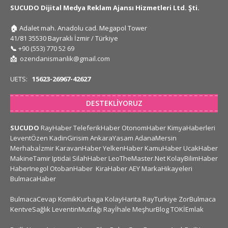
SUCUDO Dijital Medya Reklam Ajansı Hizmetleri Ltd. Şti.
🏠
Adalet mah. Anadolu cad. Megapol Tower
41/81 35530 Bayraklı İzmir / Türkiye
📞
+90 (553) 770 52 69
📩
ozendanismanlik@gmail.com
UETS:
15623-26967-42627
DESTEKLIYORUZ
SUCUDO
RayHaber
TeleferikHaber
OtonomHaber
KimyaHaberleri
LeventÖzen
KadinGirisim
AnkaraYasam
AdanaMersin
Merhabaİzmir
KaravanHaber
YelkenHaber
KamuHaber
UcakHaber
MakineTamir
Iptidai
SilahHaber
LeoTheMaster.Net
KolayBilimHaber
HaberInegol
OtobanHaber
KiraHaber
AEY
MarkaHikayeleri
BulmacaHaber
BulmacaCevap
KomikKurbaga
KolayHarita
RayTurkiye
ZorBulmaca
KentveSağlık
LeventinMutfağı
Rayİhale
MeşhurBlog
TOKİEmlak