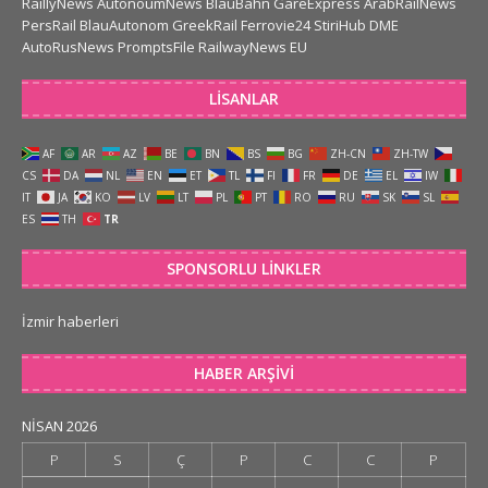
RaillyNews
AutonoumNews
BlauBahn
GareExpress
ArabRailNews
PersRail
BlauAutonom
GreekRail
Ferrovie24
StiriHub
DME
AutoRusNews
PromptsFile
RailwayNews EU
LISANLAR
AF
AR
AZ
BE
BN
BS
BG
ZH-CN
ZH-TW
CS
DA
NL
EN
ET
TL
FI
FR
DE
EL
IW
IT
JA
KO
LV
LT
PL
PT
RO
RU
SK
SL
ES
TH
TR
SPONSORLU LINKLER
İzmir haberleri
HABER ARŞIVI
NISAN 2026
P
S
Ç
P
C
C
P