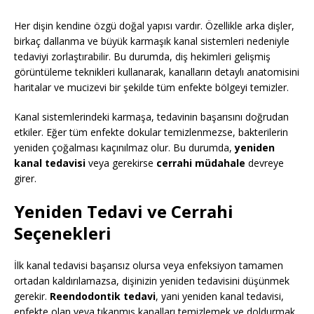
Her dişin kendine özgü doğal yapısı vardır. Özellikle arka dişler,
birkaç dallanma ve büyük karmaşık kanal sistemleri nedeniyle
tedaviyi zorlaştırabilir. Bu durumda, diş hekimleri gelişmiş
görüntüleme teknikleri kullanarak, kanalların detaylı anatomisini
haritalar ve mucizevi bir şekilde tüm enfekte bölgeyi temizler.
Kanal sistemlerindeki karmaşa, tedavinin başarısını doğrudan
etkiler. Eğer tüm enfekte dokular temizlenmezse, bakterilerin
yeniden çoğalması kaçınılmaz olur. Bu durumda,
yeniden
kanal tedavisi
veya gerekirse
cerrahi müdahale
devreye
girer.
Yeniden Tedavi ve Cerrahi
Seçenekleri
İlk kanal tedavisi başarısız olursa veya enfeksiyon tamamen
ortadan kaldırılamazsa, dişinizin yeniden tedavisini düşünmek
gerekir.
Reendodontik tedavi
, yani yeniden kanal tedavisi,
enfekte olan veya tıkanmış kanalları temizlemek ve doldurmak