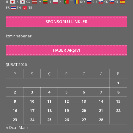
IT
JA
KO
LV
LT
PL
PT
RO
RU
SK
SL
ES
TH
TR
SPONSORLU LINKLER
İzmir haberleri
HABER ARŞIVI
ŞUBAT 2026
P
S
Ç
P
C
C
P
1
2
3
4
5
6
7
8
9
10
11
12
13
14
15
16
17
18
19
20
21
22
23
24
25
26
27
28
« Oca
Mar »