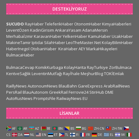
DESTEKLIYORUZ
SUCUDO
RayHaber
TeleferikHaber
OtonomHaber
KimyaHaberleri
LeventÖzen
KadinGirisim
AnkaraYasam
AdanaMersin
Merhabaİzmir
KaravanHaber
YelkenHaber
KamuHaber
UcakHaber
MakineTamir
Iptidai
SilahHaber
LeoTheMaster.Net
KolayBilimHaber
HaberInegol
OtobanHaber
KiraHaber
AEY
MarkaHikayeleri
BulmacaHaber
BulmacaCevap
KomikKurbaga
KolayHarita
RayTurkiye
ZorBulmaca
KentveSağlık
LeventinMutfağı
Rayİhale
MeşhurBlog
TOKİEmlak
RaillyNews
AutonoumNews
BlauBahn
GareExpress
ArabRailNews
PersRail
BlauAutonom
GreekRail
Ferrovie24
StiriHub
DME
AutoRusNews
PromptsFile
RailwayNews EU
LISANLAR
AF
AR
AZ
BE
BN
BS
BG
ZH-CN
ZH-TW
CS
DA
NL
EN
ET
TL
FI
FR
DE
EL
IW