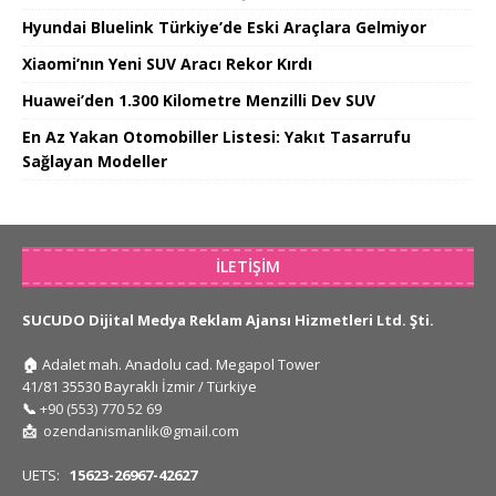
Hyundai Bluelink Türkiye’de Eski Araçlara Gelmiyor
Xiaomi’nın Yeni SUV Aracı Rekor Kırdı
Huawei’den 1.300 Kilometre Menzilli Dev SUV
En Az Yakan Otomobiller Listesi: Yakıt Tasarrufu
Sağlayan Modeller
İLETIŞIM
SUCUDO Dijital Medya Reklam Ajansı Hizmetleri Ltd. Şti.
🏠
Adalet mah. Anadolu cad. Megapol Tower
41/81 35530 Bayraklı İzmir / Türkiye
📞
+90 (553) 770 52 69
📩
ozendanismanlik@gmail.com
UETS:
15623-26967-42627