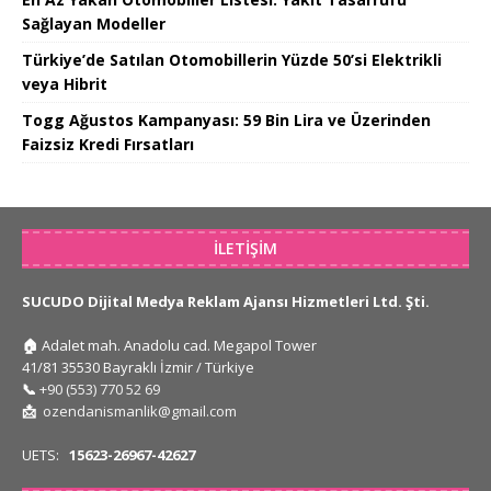
Sağlayan Modeller
Türkiye’de Satılan Otomobillerin Yüzde 50’si Elektrikli
veya Hibrit
Togg Ağustos Kampanyası: 59 Bin Lira ve Üzerinden
Faizsiz Kredi Fırsatları
İLETIŞIM
SUCUDO Dijital Medya Reklam Ajansı Hizmetleri Ltd. Şti.
🏠
Adalet mah. Anadolu cad. Megapol Tower
41/81 35530 Bayraklı İzmir / Türkiye
📞
+90 (553) 770 52 69
📩
ozendanismanlik@gmail.com
UETS:
15623-26967-42627