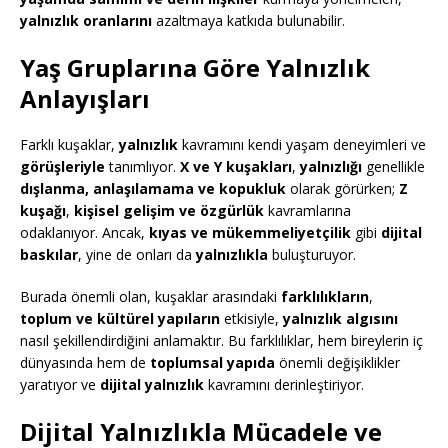
yalnızlık oranlarını
azaltmaya katkıda bulunabilir.
Yaş Gruplarına Göre Yalnızlık
Anlayışları
Farklı kuşaklar,
yalnızlık
kavramını kendi yaşam deneyimleri ve
görüşleriyle
tanımlıyor.
X ve Y kuşakları
,
yalnızlığı
genellikle
dışlanma, anlaşılamama ve kopukluk
olarak görürken;
Z
kuşağı
,
kişisel gelişim ve özgürlük
kavramlarına
odaklanıyor. Ancak,
kıyas ve mükemmeliyetçilik
gibi
dijital
baskılar
, yine de onları da
yalnızlıkla
buluşturuyor.
Burada önemli olan, kuşaklar arasındaki
farklılıkların
,
toplum ve kültürel yapıların
etkisiyle,
yalnızlık algısını
nasıl şekillendirdiğini anlamaktır. Bu farklılıklar, hem bireylerin iç
dünyasında hem de
toplumsal yapıda
önemli değişiklikler
yaratıyor ve
dijital yalnızlık
kavramını derinleştiriyor.
Dijital Yalnızlıkla Mücadele ve