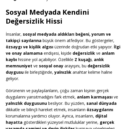
Sosyal Medyada Kendini
Değersizlik Hissi
İnsanlar,
sosyal medyada aldıkları
beğeni, yorum ve
takipçi sayılarına
büyük önem atfediyor. Bu göstergeler,
özsaygı ve kişilik algısı
üzerinde doğrudan etki yapıyor.
İlgi
ve onay alamama
endişesi, kişide
değersizlik
ve
anlam
kaybı
hissine yol açabiliyor. Özellikle
Z kuşağı
,
anlık
memnuniyet
ve
sosyal onay
arayışını, bu
değersizlik
duygusu
ile birleştiğinde,
yalnızlık
anahtar kelime haline
geliyor.
Görünenin ve paylaşılanların, çoğu zaman kişinin gerçek
duygularını yansıtmadığını fark etmek,
anlam karmaşası
ve
yalnızlık duygusunu
besliyor. Bu yüzden,
sanal dünyada
dikkatle ve bilinçli hareket etmek, insanların
özsaygılarını
korumalarına yardımcı oluyor. Ayrıca, insanların,
dijital
hayatta
gösterdikleri yüzeysel mutluluklar yerine,
gerçek
yaşamda
samimi ve derin ilişkiler
kurmaya yönelmeleri,