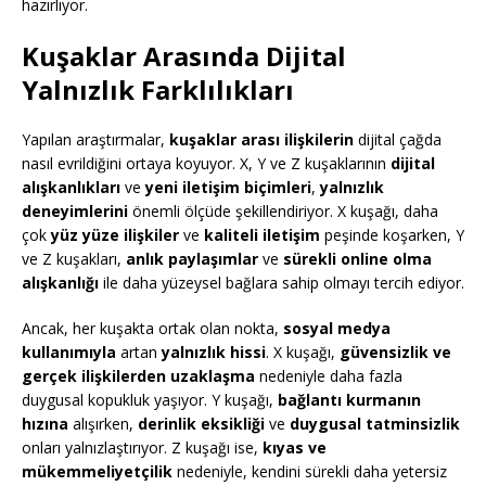
hazırlıyor.
Kuşaklar Arasında Dijital
Yalnızlık Farklılıkları
Yapılan araştırmalar,
kuşaklar arası ilişkilerin
dijital çağda
nasıl evrildiğini ortaya koyuyor. X, Y ve Z kuşaklarının
dijital
alışkanlıkları
ve
yeni iletişim biçimleri
,
yalnızlık
deneyimlerini
önemli ölçüde şekillendiriyor. X kuşağı, daha
çok
yüz yüze ilişkiler
ve
kaliteli iletişim
peşinde koşarken, Y
ve Z kuşakları,
anlık paylaşımlar
ve
sürekli online olma
alışkanlığı
ile daha yüzeysel bağlara sahip olmayı tercih ediyor.
Ancak, her kuşakta ortak olan nokta,
sosyal medya
kullanımıyla
artan
yalnızlık hissi
. X kuşağı,
güvensizlik ve
gerçek ilişkilerden uzaklaşma
nedeniyle daha fazla
duygusal kopukluk yaşıyor. Y kuşağı,
bağlantı kurmanın
hızına
alışırken,
derinlik eksikliği
ve
duygusal tatminsizlik
onları yalnızlaştırıyor. Z kuşağı ise,
kıyas ve
mükemmeliyetçilik
nedeniyle, kendini sürekli daha yetersiz