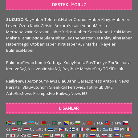
DESTEKLIYORUZ
SUCUDO
RayHaber
TeleferikHaber
OtonomHaber
KimyaHaberleri
LeventÖzen
KadinGirisim
AnkaraYasam
AdanaMersin
Merhabaİzmir
KaravanHaber
YelkenHaber
KamuHaber
UcakHaber
MakineTamir
Iptidai
SilahHaber
LeoTheMaster.Net
KolayBilimHaber
HaberInegol
OtobanHaber
KiraHaber
AEY
MarkaHikayeleri
BulmacaHaber
BulmacaCevap
KomikKurbaga
KolayHarita
RayTurkiye
ZorBulmaca
KentveSağlık
LeventinMutfağı
Rayİhale
MeşhurBlog
TOKİEmlak
RaillyNews
AutonoumNews
BlauBahn
GareExpress
ArabRailNews
PersRail
BlauAutonom
GreekRail
Ferrovie24
StiriHub
DME
AutoRusNews
PromptsFile
RailwayNews EU
LISANLAR
AF
AR
AZ
BE
BN
BS
BG
ZH-CN
ZH-TW
CS
DA
NL
EN
ET
TL
FI
FR
DE
EL
IW
IT
JA
KO
LV
LT
PL
PT
RO
RU
SK
SL