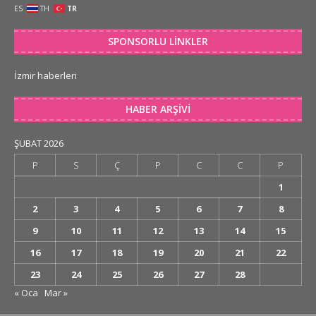
ES
TH
TR
SPONSORLU LINKLER
İzmir haberleri
HABER ARŞIVI
ŞUBAT 2026
P
S
Ç
P
C
C
P
1
2
3
4
5
6
7
8
9
10
11
12
13
14
15
16
17
18
19
20
21
22
23
24
25
26
27
28
« Oca
Mar »