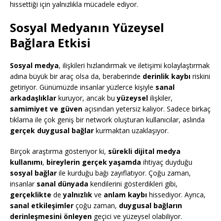
hissettiği için yalnızlıkla mücadele ediyor.
Sosyal Medyanın Yüzeysel
Bağlara Etkisi
Sosyal medya
, ilişkileri hızlandırmak ve iletişimi kolaylaştırmak
adına büyük bir araç olsa da, beraberinde
derinlik kaybı
riskini
getiriyor. Günümüzde insanlar yüzlerce kişiyle
sanal
arkadaşlıklar
kuruyor, ancak bu
yüzeysel
ilişkiler,
samimiyet ve güven
açısından yetersiz kalıyor. Sadece birkaç
tıklama ile çok geniş bir network oluşturan kullanıcılar, aslında
gerçek duygusal bağlar
kurmaktan uzaklaşıyor.
Birçok araştırma gösteriyor ki,
sürekli dijital medya
kullanımı
,
bireylerin
gerçek yaşamda
ihtiyaç duyduğu
sosyal bağlar
ile kurduğu bağı zayıflatıyor. Çoğu zaman,
insanlar
sanal dünyada
kendilerini gösterdikleri gibi,
gerçeklikte
de
yalnızlık
ve
anlam kaybı
hissediyor. Ayrıca,
sanal etkileşimler
çoğu zaman,
duygusal bağların
derinleşmesini önleyen
geçici ve yüzeysel olabiliyor.