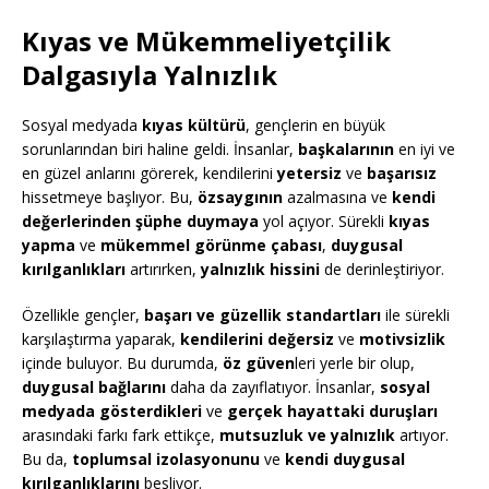
Kıyas ve Mükemmeliyetçilik
Dalgasıyla Yalnızlık
Sosyal medyada
kıyas kültürü
, gençlerin en büyük
sorunlarından biri haline geldi. İnsanlar,
başkalarının
en iyi ve
en güzel anlarını görerek, kendilerini
yetersiz
ve
başarısız
hissetmeye başlıyor. Bu,
özsaygının
azalmasına ve
kendi
değerlerinden şüphe duymaya
yol açıyor. Sürekli
kıyas
yapma
ve
mükemmel görünme çabası
,
duygusal
kırılganlıkları
artırırken,
yalnızlık hissini
de derinleştiriyor.
Özellikle gençler,
başarı ve güzellik standartları
ile sürekli
karşılaştırma yaparak,
kendilerini değersiz
ve
motivsizlik
içinde buluyor. Bu durumda,
öz güven
leri yerle bir olup,
duygusal bağlarını
daha da zayıflatıyor. İnsanlar,
sosyal
medyada gösterdikleri
ve
gerçek hayattaki duruşları
arasındaki farkı fark ettikçe,
mutsuzluk ve yalnızlık
artıyor.
Bu da,
toplumsal izolasyonunu
ve
kendi duygusal
kırılganlıklarını
besliyor.