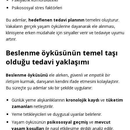
Psikososyal stres faktörleri
Bu adımlar,
hedeflenen tedavi planının
temelini oluşturur.
Vakaların gerçek yaşam öykülerine dayanarak ele alınması,
klinisyene erken müdahale için sinyaller verir ve tedaviye uyumu
artırır.
Beslenme öyküsünün temel taşı
olduğu tedavi yaklaşımı
Beslenme öyküsünü
ele alırken,
güvenli ve empatik bir
iletişim
kurmak, danışanın kendini ifade etmesini kolaylaştırır.
Bu süreçte şu adımlar sıkı bir şekilde uygulanır:
Günlük yeme alışkanlıklarının
kronolojik kaydı
ve
tüketim
zamanları
netleştirilir.
Yeme tetikleyicileri ve duygusal uyarılar belirlenir.
Yaşam öyküsünün
psikososyal geçmiş
ve
mevcut
yaşam koşulları
ile nasıl etkileşime girdiği analiz edilir.