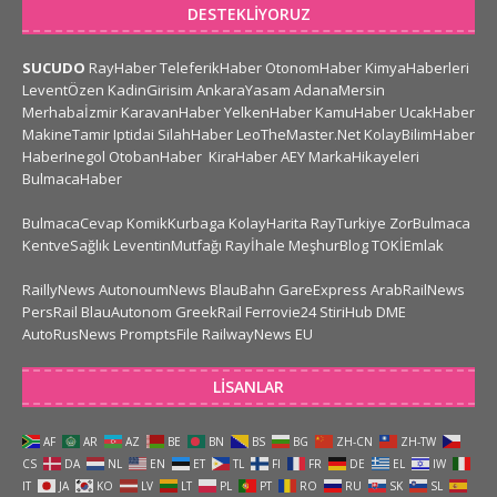
DESTEKLIYORUZ
SUCUDO
RayHaber
TeleferikHaber
OtonomHaber
KimyaHaberleri
LeventÖzen
KadinGirisim
AnkaraYasam
AdanaMersin
Merhabaİzmir
KaravanHaber
YelkenHaber
KamuHaber
UcakHaber
MakineTamir
Iptidai
SilahHaber
LeoTheMaster.Net
KolayBilimHaber
HaberInegol
OtobanHaber
KiraHaber
AEY
MarkaHikayeleri
BulmacaHaber
BulmacaCevap
KomikKurbaga
KolayHarita
RayTurkiye
ZorBulmaca
KentveSağlık
LeventinMutfağı
Rayİhale
MeşhurBlog
TOKİEmlak
RaillyNews
AutonoumNews
BlauBahn
GareExpress
ArabRailNews
PersRail
BlauAutonom
GreekRail
Ferrovie24
StiriHub
DME
AutoRusNews
PromptsFile
RailwayNews EU
LISANLAR
AF
AR
AZ
BE
BN
BS
BG
ZH-CN
ZH-TW
CS
DA
NL
EN
ET
TL
FI
FR
DE
EL
IW
IT
JA
KO
LV
LT
PL
PT
RO
RU
SK
SL