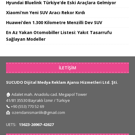
Hyundai Bluelink Türkiye’de Eski Araçlara Gelmiyor
Xiaomi’nın Yeni SUV Aracı Rekor Kırdı
Huawei’den 1.300 Kilometre Menzilli Dev SUV
En Az Yakan Otomobiller Listesi: Yakıt Tasarrufu
Sağlayan Modeller
İLETIŞIM
SUCUDO Dijital Medya Reklam Ajansı Hizmetleri Ltd. Şti.
🏠
Adalet mah. Anadolu cad. Megapol Tower
41/81 35530 Bayraklı İzmir / Türkiye
📞
+90 (553) 770 52 69
📩
ozendanismanlik@gmail.com
UETS:
15623-26967-42627