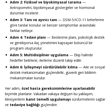
Adım 2: Fiziksel ve biyokimyasal tarama
—
Antropometri, biyokimyasal göstergeler ve hormonal
durumlar incelenir.
Adım 3: Tanı ve ayırıcı tanı
— DSM-5/ICD-11 kriterlerine
göre tanılar konulur ve benzer semptomlar arasındaki
farklar netleşir.
Adım 4: Tedavi planı
— Beslenme planı, psikolojik destek
ve gerekiyorsa ilaç yönetimini kapsayan bütüncül bir
program oluşturulur.
Adım 5: Multidisipliner uygulama
— Ekip halinde
hedefler belirlenir, ilerleme düzenli takip edilir.
Adım 6: İyileşmeyi sürdürülebilir kılma
— Aile ve sosyal
destek mekanizmaları güçlendirilir, güvenli geri bildirim
mekanizmaları kurulur.
Her adım,
özel hasta gereksinimlerine uyarlanabilir
biçimde planlanır. Vakadan vakaya değişen bu yaklaşım,
klinisyenlerin
kanıt temelli uygulamayı
sürdürmelerini sağlar
ve
tedaviye bağlılığı
güçlendirir.