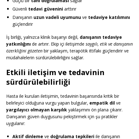
Güçlü bir
tanı doğrulaması
sağlar
Güvenli
tedavi güvenini
arttırır
Danışanın
uzun vadeli uyumunu
ve
tedaviye katılımını
güçlendirir
İş birliği, yalnızca klinik başarıyı değil,
danışanın tedaviye
yatkınlığını
de artırır. Ekip içi iletişimde
saygılı, etik ve danışanın
özerkliğini gözeten
bir yaklaşım, terapötik ittifakı güçlendirir ve
müdahalelerin sürdürülebilirliğini sağlar.
Etkili iletişim ve tedavinin
sürdürülebilirliği
Hasta ile kurulan iletişimin, tedavinin başarısında kritik bir
belirleyici olduğuna vurgu yapan bulgular,
empatik dil
ve
yargılayıcı olmayan karşılık
yaklaşımını ön plana çıkarır.
Danışanın güven duygusunu pekiştirmek için şu pratikler
uygulanır:
Aktif dinleme
ve
doğrulama tepkileri
ile danışanın