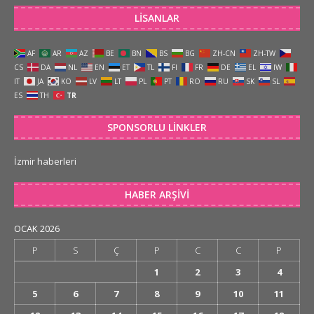
LISANLAR
AF
AR
AZ
BE
BN
BS
BG
ZH-CN
ZH-TW
CS
DA
NL
EN
ET
TL
FI
FR
DE
EL
IW
IT
JA
KO
LV
LT
PL
PT
RO
RU
SK
SL
ES
TH
TR
SPONSORLU LINKLER
İzmir haberleri
HABER ARŞIVI
OCAK 2026
P
S
Ç
P
C
C
P
1
2
3
4
5
6
7
8
9
10
11