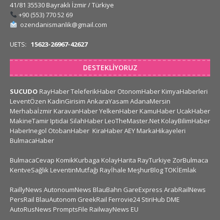
41/81 35530 Bayraklı İzmir / Türkiye
+90 (553) 770 52 69
ozendanismanlik@gmail.com
UETS:
15623-26967-42627
DESTEKLIYORUZ
SUCUDO
RayHaber
TeleferikHaber
OtonomHaber
KimyaHaberleri
LeventÖzen
KadinGirisim
AnkaraYasam
AdanaMersin
Merhabaİzmir
KaravanHaber
YelkenHaber
KamuHaber
UcakHaber
MakineTamir
Iptidai
SilahHaber
LeoTheMaster.Net
KolayBilimHaber
HaberInegol
OtobanHaber
KiraHaber
AEY
MarkaHikayeleri
BulmacaHaber
BulmacaCevap
KomikKurbaga
KolayHarita
RayTurkiye
ZorBulmaca
KentveSağlık
LeventinMutfağı
Rayİhale
MeşhurBlog
TOKİEmlak
RaillyNews
AutonoumNews
BlauBahn
GareExpress
ArabRailNews
PersRail
BlauAutonom
GreekRail
Ferrovie24
StiriHub
DME
AutoRusNews
PromptsFile
RailwayNews EU