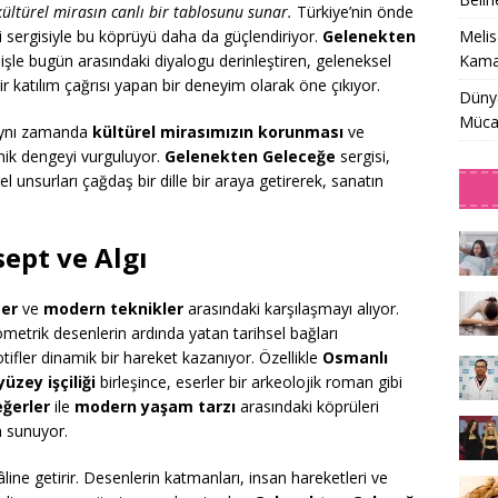
kültürel mirasın canlı bir tablosunu sunar.
Türkiye’nin önde
Meli
i sergisiyle bu köprüyü daha da güçlendiriyor.
Gelenekten
Kamaş
şle bugün arasındaki diyalogu derinleştiren, geleneksel
bir katılım çağrısı yapan bir deneyim olarak öne çıkıyor.
Dünya
Müca
 aynı zamanda
kültürel mirasımızın korunması
ve
ik dengeyi vurguluyor.
Gelenekten Geleceğe
sergisi,
l unsurları çağdaş bir dille bir araya getirerek, sanatın
sept ve Algı
ler
ve
modern teknikler
arasındaki karşılaşmayı alıyor.
ometrik desenlerin ardında yatan tarihsel bağları
ifler dinamik bir hareket kazanıyor. Özellikle
Osmanlı
üzey işçiliği
birleşince, eserler bir arkeolojik roman gibi
ğerler
ile
modern yaşam tarzı
arasındaki köprüleri
m sunuyor.
ı hâline getirir. Desenlerin katmanları, insan hareketleri ve