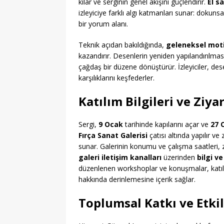
kılar ve serginin genel akışını güçlendirir.
El s
izleyiciye farklı algı katmanları sunar: dokun
bir yorum alanı.
Teknik açıdan bakıldığında,
geleneksel moti
kazandırır. Desenlerin yeniden yapılandırılmas
çağdaş bir düzene dönüştürür. İzleyiciler, des
karşılıklarını keşfederler.
Katılım Bilgileri ve Ziya
Sergi,
9 Ocak
tarihinde kapılarını açar ve
27 
Fırça Sanat Galerisi
çatısı altında yapılır ve
sunar. Galerinin konumu ve çalışma saatleri, ziy
galeri iletişim kanalları
üzerinden
bilgi v
düzenlenen workshoplar ve konuşmalar, katıl
hakkında derinlemesine içerik sağlar.
Toplumsal Katkı ve Etki