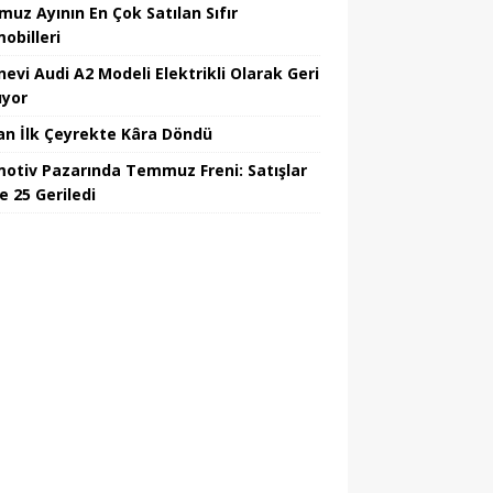
uz Ayının En Çok Satılan Sıfır
obilleri
nevi Audi A2 Modeli Elektrikli Olarak Geri
yor
an İlk Çeyrekte Kâra Döndü
otiv Pazarında Temmuz Freni: Satışlar
e 25 Geriledi