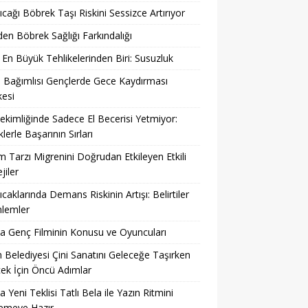
ıcağı Böbrek Taşı Riskini Sessizce Artırıyor
en Böbrek Sağlığı Farkındalığı
 En Büyük Tehlikelerinden Biri: Susuzluk
 Bağımlısı Gençlerde Gece Kaydırması
kesi
ekimliğinde Sadece El Becerisi Yetmiyor:
klerle Başarının Sırları
 Tarzı Migrenini Doğrudan Etkileyen Etkili
jiler
ıcaklarında Demans Riskinin Artışı: Belirtiler
nlemler
 Genç Filminin Konusu ve Oyuncuları
 Belediyesi Çini Sanatını Geleceğe Taşırken
ek İçin Öncü Adımlar
a Yeni Teklisi Tatlı Bela ile Yazın Ritmini
lemeye Hazır