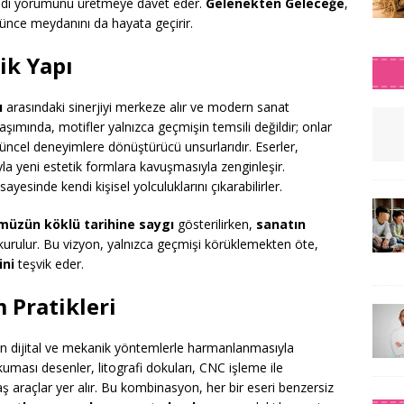
 kendi yorumunu üretmeye davet eder.
Gelenekten Geleceğe
,
şünce meydanını da hayata geçirir.
ik Yapı
ı
arasındaki sinerjiyi merkeze alır ve modern sanat
aşımında, motifler yalnızca geçmişin temsili değildir; onlar
üncel deneyimlere dönüştürücü unsurlarıdır. Eserler,
la yeni estetik formlara kavuşmasıyla zenginleşir.
sayesinde kendi kişisel yolculuklarını çıkarabilirler.
müzün köklü tarihine saygı
gösterilirken,
sanatın
kurulur. Bu vizyon, yalnızca geçmişi körüklemekten öte,
ini
teşvik eder.
 Pratikleri
rin dijital ve mekanik yöntemlerle harmanlanmasıyla
uması desenler, litografi dokuları, CNC işleme ile
ş araçlar yer alır. Bu kombinasyon, her bir eseri benzersiz