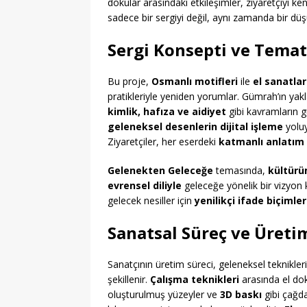
dokular arasındaki etkileşimler, ziyaretçiyi
sadece bir sergiyi değil, aynı zamanda bir dü
Sergi Konsepti ve Temat
Bu proje,
Osmanlı motifleri
ile
el sanatlar
pratikleriyle yeniden yorumlar. Gümrah’ın yakl
kimlik, hafıza ve aidiyet
gibi kavramların g
geleneksel desenlerin dijital işleme
yoluy
Ziyaretçiler, her eserdeki
katmanlı anlatım
Gelenekten Geleceğe
temasında,
kültürü
evrensel diliyle
geleceğe yönelik bir vizyon 
gelecek nesiller için
yenilikçi ifade biçimler
Sanatsal Süreç ve Üretim
Sanatçının üretim süreci, geleneksel teknikle
şekillenir.
Çalışma teknikleri
arasında el dok
oluşturulmuş yüzeyler ve
3D baskı
gibi çağda