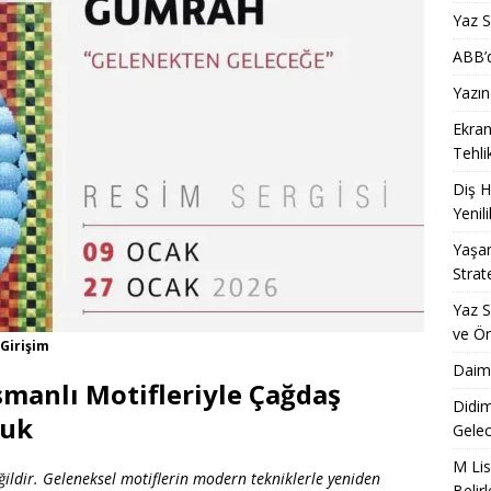
Yaz S
ABB’d
Yazın
Ekran
Tehli
Diş H
Yenili
Yaşam
Strate
Yaz S
ve Ö
 Girişim
Daima
manlı Motifleriyle Çağdaş
Didim
luk
Gelec
M Lis
eğildir. Geleneksel motiflerin modern tekniklerle yeniden
Belir