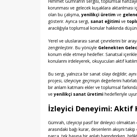
Himmet Gümrah’ın sergisi, toplumsal hafızayı c
korunması ve gelecek kuşaklara aktarılması i
olan bu çalışma,
yenilikçi üretim
ve
gelene
gösterir. Ayrıca sergi,
sanat eğitimi
ve
topl
aracılığıyla toplumsal konular hakkında düşünm
Yerel ve uluslararası sanat çevrelerini bir aray
zenginleştirir. Bu yönüyle
Gelenekten Gele
konum elde etmeyi hedefler. Sanatsal içerikl
konularını irdeleyerek, okuyucuları aktif katılım
Bu sergi, yalnızca bir sanat olayı değildir; ay
projesi, izleyiciye geçmişin değerlerini hatırla
bir anlam katmanı ekler ve toplumsal farkındal
ve
yenilikçi sanat üretimi
hedefleriyle uyum 
İzleyici Deneyimi: Aktif 
Gümrah, izleyiciyi pasif bir dinleyici olmaktan 
arasındaki bağı kurar, desenlerin akışını takip 
parça, tek başına bir anlatı barındırırken, bir