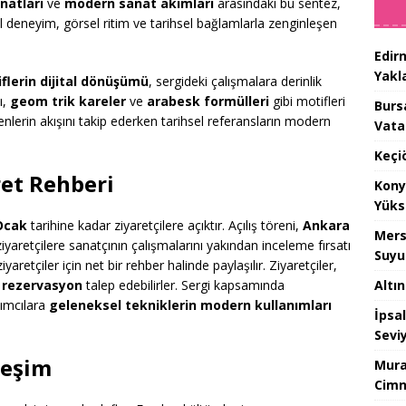
anatları
ve
modern sanat akımları
arasındaki bu sentez,
sal deneyim, görsel ritim ve tarihsel bağlamlarla zenginleşen
Edir
Yakla
flerin dijital dönüşümü
, sergideki çalışmalara derinlik
ı,
geom trik kareler
ve
arabesk formülleri
gibi motifleri
Burs
enlerin akışını takip ederken tarihsel referansların modern
Vata
Keçi
ret Rehberi
Kony
Yüks
Ocak
tarihine kadar ziyaretçilere açıktır. Açılış töreni,
Ankara
Mers
 ziyaretçilere sanatçının çalışmalarını yakından inceleme fırsatı
Suyu
aretçiler için net bir rehber halinde paylaşılır. Ziyaretçiler,
Altı
e rezervasyon
talep edebilirler. Sergi kapsamında
ımcılara
geleneksel tekniklerin modern kullanımları
İpsa
Sevi
leşim
Mura
Cimn