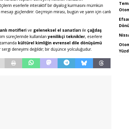
Temm
etçilerin eserlerle interaktif bir diyalog kurmasını mümkün
Otom
 mesajı güçlendirir: Geçmişin mirası, bugün ve yarın için canlı
Efsa
Dönü
nlı motifleri
ve
geleneksel el sanatları
ile
çağdaş
Niss
etim süreçlerinde kullanılan
yenilikçi teknikler
, eserlere
nı zamanda
kültürel kimliğin evrensel dile dönüşümü
Otom
ir sergi deneyimi değildir; bir düşünce yolculuğudur.
Yüzd