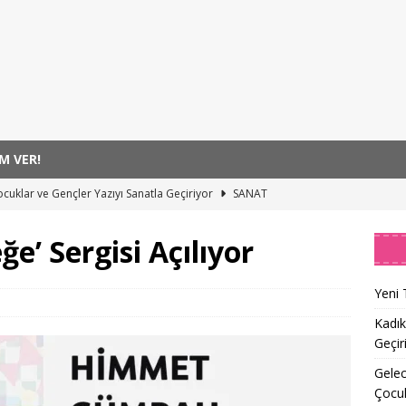
M VER!
cuklar ve Gençler Yazıyı Sanatla Geçiriyor
SANAT
uh Sağlığı Risklerini Ortaya Koyan Çocukların Konuşma Tarzı
e’ Sergisi Açılıyor
rek Taşı Riskini Sessizce Artırıyor
SAĞLIK
Yeni 
k Sağlığı Farkındalığı
SAĞLIK
Kadık
Geçir
er Alse7ida Umut Oluyor!
SAĞLIK
Gelec
Çocu