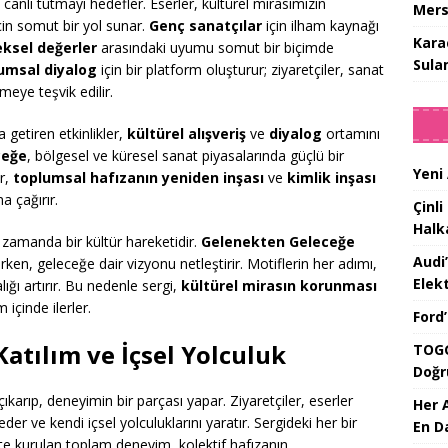
anlı tutmayı hedefler. Eserler, kültürel mirasımızın
Mers
çin somut bir yol sunar.
Genç sanatçılar
için ilham kaynağı
Kara
ksel değerler
arasındaki uyumu somut bir biçimde
Sula
umsal diyalog
için bir platform oluşturur; ziyaretçiler, sanat
eye teşvik edilir.
a getiren etkinlikler,
kültürel alışveriş
ve
diyalog
ortamını
ceğe
, bölgesel ve küresel sanat piyasalarında güçlü bir
Yeni
er,
toplumsal hafızanın yeniden inşası
ve
kimlik inşası
a çağırır.
Çinli
Halk
nı zamanda bir kültür hareketidir.
Gelenekten Geleceğe
Audi
tırken, geleceğe dair vizyonu netleştirir. Motiflerin her adımı,
Elekt
ığı artırır. Bu nedenle sergi,
kültürel mirasın korunması
içinde ilerler.
Ford
Katılım ve İçsel Yolculuk
TOGG
Doğr
çıkarıp, deneyimin bir parçası yapar. Ziyaretçiler, eserler
Her 
eder ve kendi içsel yolculuklarını yaratır. Sergideki her bir
En D
likte kurulan toplam deneyim, kolektif hafızanın