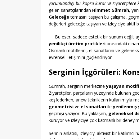
yorumlandığı bir köprü kurar ve ziyaretçilere 
gelen sanatçılarından
Himmet Gümrah
, yen
Geleceğe
temasını taşıyan bu çalışma, geçmi
değerleri geleceğe taşıyan ve izleyiciye aktif 
Bu eser, sadece estetik bir sunum değil;
yenilikçi üretim pratikleri
arasındaki dinam
Osmanlı motiflerini, el sanatlarını ve gelenekse
evrensel iletişimini güçlendiriyor.
Serginin İçgörüleri: Kon
Gümrah, serginin merkezine
yaşayan motif
Ziyaretçiler, parçaların yüzeyinde bulunan ge
keşfederken, anew tekniklerin kullanımıyla mot
geometrisi
ve
el sanatları
ile
yenilenmiş y
geçmişi yazıyor. Bu yaklaşım,
geleneksel de
kuruyor ve izleyiciye çok katmanlı bir deneyi
Serinin anlatısı, izleyiciyi aktivist bir katılımc