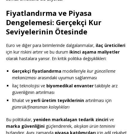
Fiyatlandırma ve Piyasa
Dengelemesi: Gerçekçi Kur
Seviyelerinin Ötesinde
Euro ve diğer para birimlerinde dalgalanmalar,
ilaç üreticileri
için kur riskini artırır ve bu durum
ikinci aşama maliyetler
olarak hastalara yansır. En kritik politika değişiklikleri:
Gerçekçi fiyatlandırma
modelleriyle
kur güncelleme
mekanizması
arasındaki uyumun sağlanması
İlaç teknolojisi ve
biyomedikal envanter
takibiyle arz
güvenliğinin artırılması
İthalat ve
yerli üretim teşviklerinin
artırılması için
gümrük/finansman kolaylıkları
Bu politikalar,
yeniden markalaşan tedarik zinciri
ve
marka güvenliğini
güçlendirerek,
akışkan ürün teminini
hızlandırır. Aynı zamanda
piyasa katılımcıları
için adil rekabet