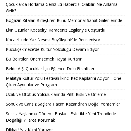
Çocuklarda Horlama Geniz Eti Habercisi Olabilir: Ne Anlama
Gelir?
Boğazın Kıtaları Birleştiren Ruhu Memorial Sanat Galerilerinde
Ekin Uzunlar Kocaeli’yi Karadeniz Ezgileriyle Coşturdu
Kocaeli’ nde Yaz Neşesi Büyükşehir’ le Renkleniyor
Küçükçekmece’de Kültür Yolculuğu Devam Ediyor
Bu Belirtileri Önemsemek Hayat Kurtarır
Belde A.Ş. Çocuklar İçin Eğlence Dolu Etkinlikler
Malatya Kültür Yolu Festivali İkinci Kez Kapılarını Açıyor – Öne
Çıkan Ayrıntılar ve Program
Uçak ve Otobüs Yolculuklarında Pıhtı Riski ve Önleme
Sönük ve Cansız Saçlara Hacim Kazandıran Doğal Yöntemler
Sessiz Yaşlanma Dönemi Başladı: Estetikte Yeni Trendlerle
Doğallığı Yıllarca Korumak
Dikkat! Yaz Kalbi Yoruyor