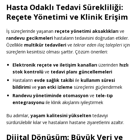
Hasta Odaklı Tedavi Sürekliliği:
Reçete Yönetimi ve Klinik Erişim
İş süreçlerinde yaşanan
reçete yönetimi aksaklıkları
ve
randevu gecikmeleri
hastaların tedavisini doğrudan etkiler.
Özellikle
multikür tedavileri
ve
tekrar eden ilaç talepleri
için
süreçlerin kesintisiz olması şarttır. Çözüm önerileri:
Elektronik reçete ve iletişim kanalları
üzerinden
hızlı
stok kontrolü
ve
tedavi planı güncellemeleri
Hastaların
evde sağlık takibi
ile
kullanım süresi
bildirimi
ve
yan etki izleme
süreçlerini güçlendirmek
Randevu yönetiminde otomasyon
ve
tele-tıp
entegrasyonu
ile klinik akışlarını iyileştirmek
Bu adımlar,
yaşam kalitesini yükselten
tedaviyi
sürdürülebilir kılar ve hastaların hastane ziyaretlerini azaltır.
Dijital Dönüşüm: Büyük Veri ve