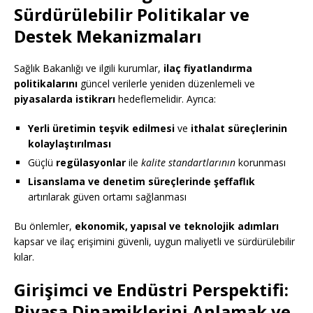
Sürdürülebilir Politikalar ve
Destek Mekanizmaları
Sağlık Bakanlığı ve ilgili kurumlar,
ilaç fiyatlandırma
politikalarını
güncel verilerle yeniden düzenlemeli ve
piyasalarda istikrarı
hedeflemelidir. Ayrıca:
Yerli üretimin teşvik edilmesi
ve
ithalat süreçlerinin
kolaylaştırılması
Güçlü
regülasyonlar
ile
kalite standartlarının
korunması
Lisanslama ve denetim süreçlerinde şeffaflık
artırılarak güven ortamı sağlanması
Bu önlemler,
ekonomik, yapısal ve teknolojik adımları
kapsar ve ilaç erişimini güvenli, uygun maliyetli ve sürdürülebilir
kılar.
Girişimci ve Endüstri Perspektifi:
Piyasa Dinamiklerini Anlamak ve