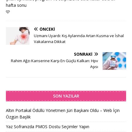
hafta sonu
🩷
ÖNCEKI
Uzmanı Uyardı: Kış Aylarında Artan Kusma ve İshal
Vakalarına Dikkat
SONRAKI
Rahim Ağzı Kanserine Karşı En Güçlü Kalkan: Hpv
Aşısı
SON YAZILAR
Altın Portakal Ödüllü Yönetmen Jüri Başkanı Oldu – Web İçin
Özgün Başlık
Yaz Sofranızda PMOS Dostu Seçimler Yapın