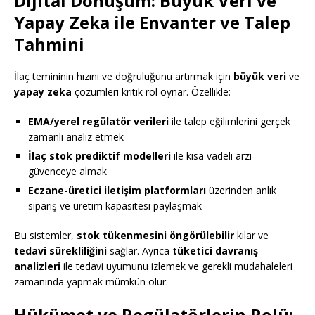
Dijital Dönüşüm: Büyük Veri ve
Yapay Zeka ile Envanter ve Talep
Tahmini
İlaç temininin hızını ve doğruluğunu artırmak için
büyük veri
ve
yapay zeka
çözümleri kritik rol oynar. Özellikle:
EMA/yerel regülatör verileri
ile talep eğilimlerini gerçek
zamanlı analiz etmek
İlaç stok prediktif modelleri
ile kısa vadeli arzı
güvenceye almak
Eczane-üretici iletişim platformları
üzerinden anlık
sipariş ve üretim kapasitesi paylaşmak
Bu sistemler,
stok tükenmesini öngörülebilir
kılar ve
tedavi sürekliliğini
sağlar. Ayrıca
tüketici davranış
analizleri
ile tedavi uyumunu izlemek ve gerekli müdahaleleri
zamanında yapmak mümkün olur.
Hükümet ve Regülatörlerin Rolü: