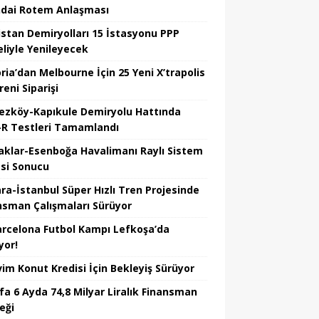
dai Rotem Anlaşması
istan Demiryolları 15 İstasyonu PPP
liyle Yenileyecek
ria’dan Melbourne İçin 25 Yeni X’trapolis
reni Siparişi
ezköy-Kapıkule Demiryolu Hattında
R Testleri Tamamlandı
aklar-Esenboğa Havalimanı Raylı Sistem
esi Sonucu
ra-İstanbul Süper Hızlı Tren Projesinde
nsman Çalışmaları Sürüyor
arcelona Futbol Kampı Lefkoşa’da
yor!
vim Konut Kredisi İçin Bekleyiş Sürüyor
fa 6 Ayda 74,8 Milyar Liralık Finansman
eği