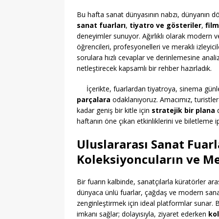
Bu hafta sanat dünyasının nabzı, dünyanın dö
sanat fuarları
,
tiyatro ve gösteriler
,
film
deneyimler sunuyor. Ağırlıklı olarak modern 
öğrencileri, profesyonelleri ve meraklı izleyicil
sorulara hızlı cevaplar ve derinlemesine analiz
netleştirecek kapsamlı bir rehber hazırladık.
İçerikte, fuarlardan tiyatroya, sinema gü
parçalara
odaklanıyoruz. Amacımız, turistler
kadar geniş bir kitle için
stratejik bir plana
d
haftanın öne çıkan etkinliklerini ve biletleme i
Uluslararası Sanat Fuarla
Koleksiyoncuların ve Me
Bir fuarın kalbinde, sanatçılarla küratörler ar
dünyaca ünlü fuarlar, çağdaş ve modern sanat
zenginleştirmek için ideal platformlar sunar. B
imkanı sağlar; dolayısıyla, ziyaret ederken
kol