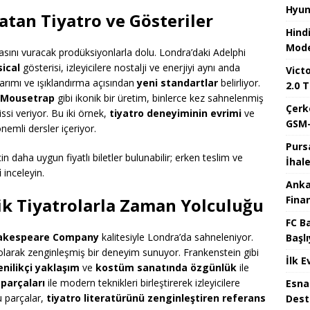
Hyun
tan Tiyatro ve Gösteriler
Hind
Mode
sını vuracak prodüksiyonlarla dolu. Londra’daki Adelphi
ical
gösterisi, izleyicilere nostalji ve enerjiyi aynı anda
Victo
sarımı ve ışıklandırma açısından
yeni standartlar
belirliyor.
2.0 T
 Mousetrap
gibi ikonik bir üretim, binlerce kez sahnelenmiş
Çerk
si veriyor. Bu iki örnek,
tiyatro deneyiminin evrimi
ve
GSM-
emli dersler içeriyor.
Purs
in daha uygun fiyatlı biletler bulunabilir; erken teslim ve
İhal
i
inceleyin.
Anka
Fina
ik Tiyatrolarla Zaman Yolculuğu
FC B
hakespeare Company
kalitesiyle Londra’da sahneleniyor.
Başlı
l olarak zenginleşmiş bir deneyim sunuyor. Frankenstein gibi
İlk E
nilikçi yaklaşım
ve
kostüm sanatında özgünlük
ile
 parçaları
ile modern teknikleri birleştirerek izleyicilere
Esna
u parçalar,
tiyatro literatürünü zenginleştiren referans
Dest