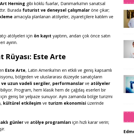
Art Herning
gibi köklü fuarlar, Danimarka’nın sanatsal
attır. Burada
futurist ve deneysel çalışmalar
öne çıkar;
ekleme
amacıyla planlanan atölyeler, ziyaretçilere katılım ve
çı atölyeleri için
ön kayıt
yaptırın, andan çok önce satın
eri ayırın.
 Rüyası: Este Arte
şen
Este Arte
, Latin Amerika’nın en etkili ve geniş kapsamlı
 edisyonu, bölgeden ve uluslararası düzeyde sanatçıların
 ve uzun vadeli sergiler
,
performanslar
ve
atölyeler
ebiliyor. Program, hem klasik hem de çağdaş eserleri bir
r için geniş bir yelpaze sunuyor. Aynı zamanda bölge turizmi
m,
kültürel etkileşim
ve
turizm ekonomisi
üzerinde
aklı günler
ve
atölye programları
için hızlı karar verin;
ir.
Edmo