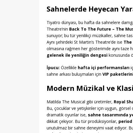
Sahnelerde Heyecan Yara
Tiyatro dünyası, bu hafta da sahnelere damga
Theatre’nin
Back To The Future – The Mus
sunuyor; bu tür yenilikçi müzikaller, sahne ta
Aynı şehirdeki St Martin’s Theatre’de ise
The
olmasına rağmen her gösterimde aynı taze his
gelenek ile yeniliğin dengesi
konusunda ön
İpucu:
Özellikle
hafta içi performansları
iç
sahne arkası buluşmaları için
VIP paketlerin
Modern Müzikal ve Klas
Matilda The Musical gibi üretimler,
Royal S
Bu, çocuklar ve yetişkinler için uygun, görse
dramatik oyunlar ise,
sahne tasarımında ye
dikkat çekiyor. Bu tür prodüksiyonlar,
period
unutulmaz bir sahne deneyimi vaat ediyor. B