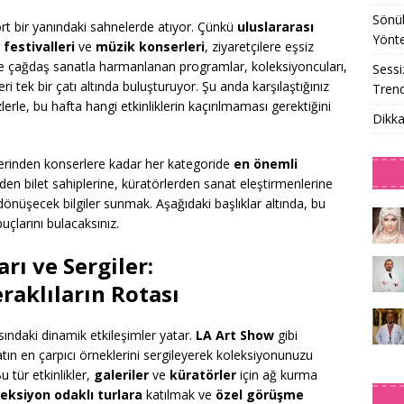
Sönük
rt bir yanındaki sahnelerde atıyor. Çünkü
uluslararası
Yönt
 festivalleri
ve
müzik konserleri
, ziyaretçilere eşsiz
ve çağdaş sanatla harmanlanan programlar, koleksiyoncuları,
Sessi
eri tek bir çatı altında buluşturuyor. Şu anda karşılaştığınız
Trend
lerle, bu hafta hangi etkinliklerin kaçırılmaması gerektiğini
Dikka
nlerinden konserlere kadar her kategoride
en önemli
den bilet sahiplerine, küratörlerden sanat eleştirmenlerine
önüşecek bilgiler sunmak. Aşağıdaki başlıklar altında, bu
puçlarını bulacaksınız.
rı ve Sergiler:
raklıların Rotası
asındaki dinamik etkileşimler yatar.
LA Art Show
gibi
ın en çarpıcı örneklerini sergileyerek koleksiyonunuzu
u tür etkinlikler,
galeriler
ve
küratörler
için ağ kurma
eksiyon odaklı turlara
katılmak ve
özel görüşme