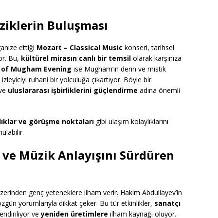
ziklerin Buluşması
anize ettiği
Mozart – Classical Music
konseri, tarihsel
or. Bu,
kültürel mirasın canlı bir temsil
olarak karşınıza
 of Mugham Evening
ise Mugham’ın derin ve mistik
izleyiciyi ruhani bir yolculuğa çıkartıyor. Böyle bir
ve
uluslararası işbirliklerini güçlendirme
adına önemli
lıklar ve görüşme noktaları
gibi ulaşım kolaylıklarını
ulabilir.
 ve Müzik Anlayışını Sürdüren
zerinden genç yeteneklere ilham verir. Hakim Abdullayev’in
 özgün yorumlarıyla dikkat çeker. Bu tür etkinlikler,
sanatçı
endiriliyor ve
yeniden üretimlere
ilham kaynağı oluyor.