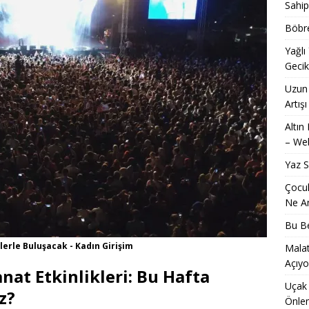
Sahip
Böbre
Yağlı
Geci
Uzun 
Artışı
Altın
– Web
Yaz 
Çocuk
Ne An
Bu Be
lerle Buluşacak - Kadın Girişim
Malat
Açıyo
anat Etkinlikleri: Bu Hafta
Uçak 
z?
Önle