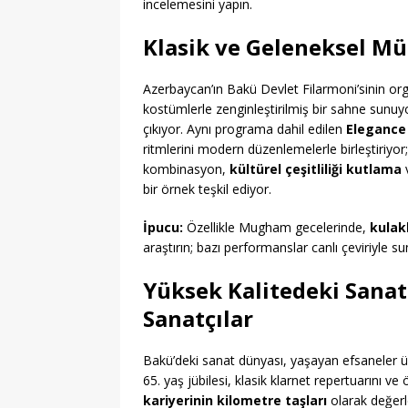
incelemesini yapın.
Klasik ve Geleneksel Mü
Azerbaycan’ın Bakü Devlet Filarmoni’sinin org
kostümlerle zenginleştirilmiş bir sahne sunuy
çıkıyor. Aynı programa dahil edilen
Elegance
ritmlerini modern düzenlemelerle birleştiriyor; 
kombinasyon,
kültürel çeşitliliği kutlama
bir örnek teşkil ediyor.
İpucu:
Özellikle Mugham gecelerinde,
kulak
araştırın; bazı performanslar canlı çeviriyle sun
Yüksek Kalitedeki Sanat
Sanatçılar
Bakü’deki sanat dünyası, yaşayan efsaneler ü
65. yaş jübilesi, klasik klarnet repertuarını ve
kariyerinin kilometre taşları
olarak değerl