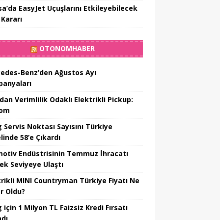
sa’da EasyJet Uçuşlarını Etkileyebilecek
 Kararı
OTONOMHABER
edes-Benz’den Ağustos Ayı
anyaları
dan Verimlilik Odaklı Elektrikli Pickup:
hom
 Servis Noktası Sayısını Türkiye
linde 58’e Çıkardı
otiv Endüstrisinin Temmuz İhracatı
ek Seviyeye Ulaştı
trikli MINI Countryman Türkiye Fiyatı Ne
r Oldu?
için 1 Milyon TL Faizsiz Kredi Fırsatı
adı