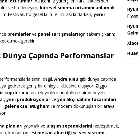
anel oturumları
da içerir. Ziyaretçiler, farklı ülkelerden
 olur ve bu deneyim,
küresel sinema ortamını anlamak
Hyun
 Film Festivali, bölgesel kültürel mirası kutlarken,
yerel
Fiyat
Hyun
Gelm
önce
premierler
ve
panel tartışmaları
için takvim çıkarın;
eket etmek gerekir.
Xiao
Huaw
i: Dünya Çapında Performanslar
rformanslarla sınırlı değil.
Andre Rieu
gibi dünya çapında
ya getirerek geniş bir dinleyici kitlesine ulaşıyor. Ziggo
bir köprü
kurarken, izleyicilere unutulmaz bir deneyim
lar,
yeni prodüksiyonlar
ve
yenilikçi sahne tasarımları
si,
geleneksel Mugham
ile modern dokunuşları bir araya
yor.
ma planları
yapmak ve
ulaşım seçeneklerini
netleştirmek,
yrıca, konser öncesi
mekan akustiği
ve
ses sistemi