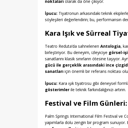
noktaları
olarak da öne çıkıyor.
İpucu:
Tiyatronun arkasındaki teknik ekiplerl
söyleşileri değerlendirin; bu, performansın de
Kara Işık ve Sürreal Tiy
Teatro Reduta’da sahnelenen
Antologia
, ka
birleştiriyor. Bu deneyim, izleyiciye
görsel-iş
sanatlarını klasik sınırların ötesine taşıyor. 
gücü ile gerçeklik arasındaki ince çizgi
sanatları
için önemli bir referans noktası olu
İpucu:
Kara ışık tiyatrosu gibi deneysel form
gösterimler
ile teknik farkındalığınızı artırın.
Festival ve Film Günleri
Palm Springs International Film Festival ve Co
yapımlarla dolu zengin bir program sunuyor. B