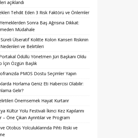
leri açıklandı
kleri Tehdit Eden 3 Risk Faktörü ve Önlemler
 Yemeklerden Sonra Baş Ağrısına Dikkat:
kmeden Müdahale
Süreli Ülseratif Kolitte Kolon Kanseri Riskinin
 Nedenleri ve Belirtileri
 Portakal Ödüllü Yönetmen Jüri Başkanı Oldu
 İçin Özgün Başlık
Sofranızda PMOS Dostu Seçimler Yapın
larda Horlama Geniz Eti Habercisi Olabilir:
lama Gelir?
lirtileri Önemsemek Hayat Kurtarır
ya Kültür Yolu Festivali İkinci Kez Kapılarını
r – Öne Çıkan Ayrıntılar ve Program
ve Otobüs Yolculuklarında Pıhtı Riski ve
me