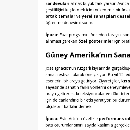
randevuları
almak büyük fark yaratır. Ayrıca
çeşitliliğini keşfetmek için mükemmel bir fırs
ortak temalar
ve
yerel sanatçıları dest
öğrenme deneyimi sunar.
İpucu:
Fuar programını önceden tarayın; sanat
alınması gereken
özel gösterimler
için biletl
Güney Amerika’nın Sanat
Jose Ignacio’nun rüzgarlı kıyılarında gerçekle
sanat festivali olarak öne çıkıyor. Bu yıl 12.
eserlerini bir araya getiriyor. Ziyaretçiler,
kısa
sayesinde sanatın farklı yönlerini deneyimley
araya getirerek, koleksiyoncular ve tüketicile
için de canlandırıcı bir etki yaratıyor; bu duru
ölçülebilir katkılar demek.
İpucu:
Este Arte’da özellikle
performans od
bazı oturumlar sınırlı sayıda katılımla gerçekleş