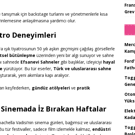
Fran
Grev
e tanışmak için backstage turlarını ve yönetmenlerle kısa
rinlemesine anlaşılmasına yardımcı olur.
atro Deneyimleri
Merc
ra ışık tiyatrosunun 50 yılı aşkın geçmişini çağdaş görsellerle
Kamp
itsel bütünleşme
üzerinden yeni bir algı sunuyor ve sahne
Ford’
Aynı sahnede
Efsanevi Sahneler
gibi başlıklar, izleyiciyi
hayal
Fat
de
yürütüyor. Bu tür eserler,
Türk ve uluslararası sahne
şturarak, yeni akımlara kapı aralıyor.
Togg
Gene
ları keşfederken,
gündüz atölyeleri
ve
pratik
Otom
Yüks
: Sinemada İz Bırakan Haftalar
Elek
Kada
achella Vadisi’nin sinema günleri, bağımsız ve uluslararası
Togg 
u tür festivaller, sadece film izlemekle kalmaz,
endüstri
Başl