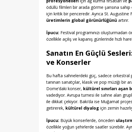
profesyonelleri
için ağ kurma fırsatları ve
p
ödüllü filmleri bir arada görme şansına sahip
için kritik bir penceredir. Ayrıca St. Augustine
üretimlerin global görünürlüğünü
artırır.
İpucu:
Festival programınızı oluşturmadan 
özellikle açılış ve kapanış günlerinde hızlı har
Sanatın En Güçlü Sesler
ve Konserler
Bu hafta sahnelerdeki güç, sadece orkestral pe
tanınan sanatçılar, klasik ve pop müziği bir ara
Dome’daki konser,
kültürel sınırları aşan 
vadediyor. Avrupa turnesi ile sahne alan grup
ile dikkat çekiyor. Bakı’da ise Muğamat proje
getirerek,
kültürel diyalog
için zemin hazırlı
İpucu:
Büyük konserlerde, önceden
ulaştır
özellikle yoğun şehirlerde saatler sürebilir. A