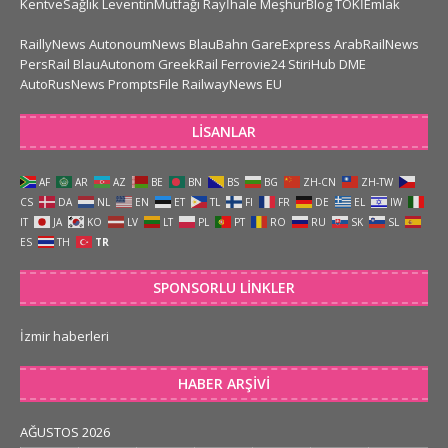
KentveSağlık
LeventinMutfağı
Rayİhale
MeşhurBlog
TOKİEmlak
RaillyNews
AutonoumNews
BlauBahn
GareExpress
ArabRailNews
PersRail
BlauAutonom
GreekRail
Ferrovie24
StiriHub
DME
AutoRusNews
PromptsFile
RailwayNews EU
LISANLAR
AF
AR
AZ
BE
BN
BS
BG
ZH-CN
ZH-TW
CS
DA
NL
EN
ET
TL
FI
FR
DE
EL
IW
IT
JA
KO
LV
LT
PL
PT
RO
RU
SK
SL
ES
TH
TR
SPONSORLU LINKLER
İzmir haberleri
HABER ARŞIVI
AĞUSTOS 2026