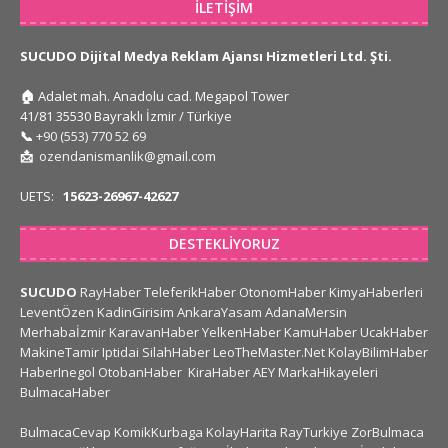
İLETIŞIM
SUCUDO Dijital Medya Reklam Ajansı Hizmetleri Ltd. Şti.
🏠
Adalet mah. Anadolu cad. Megapol Tower
41/81 35530 Bayraklı İzmir / Türkiye
📞
+90 (553) 770 52 69
📩
ozendanismanlik@gmail.com
UETS:
15623-26967-42627
DESTEKLIYORUZ
SUCUDO
RayHaber
TeleferikHaber
OtonomHaber
KimyaHaberleri
LeventÖzen
KadinGirisim
AnkaraYasam
AdanaMersin
Merhabaİzmir
KaravanHaber
YelkenHaber
KamuHaber
UcakHaber
MakineTamir
Iptidai
SilahHaber
LeoTheMaster.Net
KolayBilimHaber
HaberInegol
OtobanHaber
KiraHaber
AEY
MarkaHikayeleri
BulmacaHaber
BulmacaCevap
KomikKurbaga
KolayHarita
RayTurkiye
ZorBulmaca