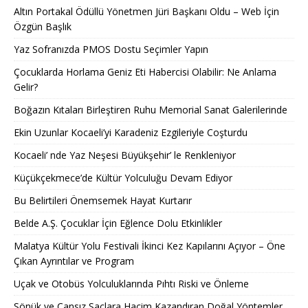
Altın Portakal Ödüllü Yönetmen Jüri Başkanı Oldu – Web İçin
Özgün Başlık
Yaz Sofranızda PMOS Dostu Seçimler Yapın
Çocuklarda Horlama Geniz Eti Habercisi Olabilir: Ne Anlama
Gelir?
Boğazın Kıtaları Birleştiren Ruhu Memorial Sanat Galerilerinde
Ekin Uzunlar Kocaeli’yi Karadeniz Ezgileriyle Coşturdu
Kocaeli’ nde Yaz Neşesi Büyükşehir’ le Renkleniyor
Küçükçekmece’de Kültür Yolculuğu Devam Ediyor
Bu Belirtileri Önemsemek Hayat Kurtarır
Belde A.Ş. Çocuklar İçin Eğlence Dolu Etkinlikler
Malatya Kültür Yolu Festivali İkinci Kez Kapılarını Açıyor – Öne
Çıkan Ayrıntılar ve Program
Uçak ve Otobüs Yolculuklarında Pıhtı Riski ve Önleme
Sönük ve Cansız Saçlara Hacim Kazandıran Doğal Yöntemler