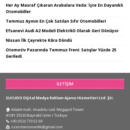
Her Ay Masraf Çıkaran Arabalara Veda: İşte En Dayanıklı
Otomobiller
Temmuz Ayının En Çok Satılan Sıfır Otomobilleri
Efsanevi Audi A2 Modeli Elektrikli Olarak Geri Dönüyor
Nissan İlk Çeyrekte Kâra Döndü
Otomotiv Pazarında Temmuz Freni: Satışlar Yüzde 25
Geriledi
İLETIŞIM
SUCUDO Dijital Medya Reklam Ajansı Hizmetleri Ltd. Şti.
🏠
Adalet mah. Anadolu cad. Megapol Tower
41/81 35530 Bayraklı İzmir / Türkiye
📞
+90 (553) 770 52 69
📩
ozendanismanlik@gmail.com