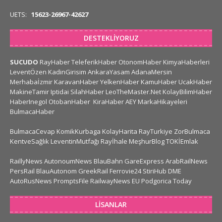
UETS:
15623-26967-42627
DESTEKLIYORUZ
SUCUDO
RayHaber
TeleferikHaber
OtonomHaber
KimyaHaberleri
LeventÖzen
KadinGirisim
AnkaraYasam
AdanaMersin
Merhabaİzmir
KaravanHaber
YelkenHaber
KamuHaber
UcakHaber
MakineTamir
Iptidai
SilahHaber
LeoTheMaster.Net
KolayBilimHaber
HaberInegol
OtobanHaber
KiraHaber
AEY
MarkaHikayeleri
BulmacaHaber
BulmacaCevap
KomikKurbaga
KolayHarita
RayTurkiye
ZorBulmaca
KentveSağlık
LeventinMutfağı
Rayİhale
MeşhurBlog
TOKİEmlak
RaillyNews
AutonoumNews
BlauBahn
GareExpress
ArabRailNews
PersRail
BlauAutonom
GreekRail
Ferrovie24
StiriHub
DME
AutoRusNews
PromptsFile
RailwayNews EU
Podgorica Today
LISANLAR