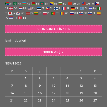
AF
AR
AZ
BE
BN
BS
BG
ZH-CN
ZH-TW
CS
DA
NL
EN
ET
TL
FI
FR
DE
EL
IW
IT
JA
KO
LV
LT
PL
PT
RO
RU
SK
SL
ES
TH
TR
SPONSORLU LINKLER
İzmir haberleri
HABER ARŞIVI
NISAN 2025
P
S
Ç
P
C
C
P
1
2
3
4
5
6
7
8
9
10
11
12
13
14
15
16
17
18
19
20
21
22
23
24
25
26
27