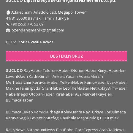
SUCUDO Dijital Medya Reklam Ajansı Hizmetleri Ltd. Şti.
🏠
Adalet mah. Anadolu cad. Megapol Tower
41/81 35530 Bayraklı İzmir / Türkiye
📞
+90 (553) 770 52 69
📩
ozendanismanlik@gmail.com
UETS:
15623-26967-42627
DESTEKLIYORUZ
SUCUDO
RayHaber
TeleferikHaber
OtonomHaber
KimyaHaberleri
LeventÖzen
KadinGirisim
AnkaraYasam
AdanaMersin
Merhabaİzmir
KaravanHaber
YelkenHaber
KamuHaber
UcakHaber
MakineTamir
Iptidai
SilahHaber
LeoTheMaster.Net
KolayBilimHaber
HaberInegol
OtobanHaber
KiraHaber
AEY
MarkaHikayeleri
BulmacaHaber
BulmacaCevap
KomikKurbaga
KolayHarita
RayTurkiye
ZorBulmaca
KentveSağlık
LeventinMutfağı
Rayİhale
MeşhurBlog
TOKİEmlak
RaillyNews
AutonoumNews
BlauBahn
GareExpress
ArabRailNews