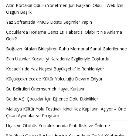
Altın Portakal Ödüllü Yönetmen Jüri Başkanı Oldu – Web İçin
Özgün Başlık
Yaz Sofranızda PMOS Dostu Seçimler Yapın
Çocuklarda Horlama Geniz Eti Habercisi Olabilir: Ne Anlama
Gelir?
Boğazın Kıtaları Birleştiren Ruhu Memorial Sanat Galerilerinde
Ekin Uzunlar Kocaeli’yi Karadeniz Ezgileriyle Coşturdu
Kocaeli’ nde Yaz Neşesi Büyükşehir’ le Renkleniyor
Küçükçekmece’de Kültür Yolculuğu Devam Ediyor
Bu Belirtileri Önemsemek Hayat Kurtarır
Belde A.Ş. Çocuklar İçin Eğlence Dolu Etkinlikler
Malatya Kültür Yolu Festivali İkinci Kez Kapılarını Açıyor – Öne
Çıkan Ayrıntılar ve Program
Uçak ve Otobüs Yolculuklarında Pıhtı Riski ve Önleme
Sönük ve Cansız Saçlara Hacim Kazandıran Doğal Yöntemler