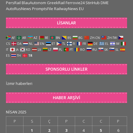
PersRail
BlauAutonom
GreekRail
Ferrovie24
StiriHub
DME
AutoRusNews
PromptsFile
RailwayNews EU
LISANLAR
AF
AR
AZ
BE
BN
BS
BG
ZH-CN
ZH-TW
CS
DA
NL
EN
ET
TL
FI
FR
DE
EL
IW
IT
JA
KO
LV
LT
PL
PT
RO
RU
SK
SL
ES
TH
TR
SPONSORLU LINKLER
İzmir haberleri
HABER ARŞIVI
NISAN 2025
P
S
Ç
P
C
C
P
1
2
3
4
5
6