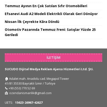
Temmuz Ayının En Çok Satılan Sıfır Otomobilleri
Efsanevi Audi A2 Modeli Elektrikli Olarak Geri Dönüyor
Nissan İlk Çeyrekte Kâra Döndü
Otomotiv Pazarında Temmuz Freni: Satışlar Yüzde 25
Geriledi
İLETIŞIM
SUCUDO Dijital Medya Reklam Ajansı Hizmetleri Ltd. Şti.
🏠
Adalet mah. Anadolu cad. Megapol Tower
41/81 35530 Bayraklı İzmir / Türkiye
📞
+90 (553) 770 52 69
📩
ozendanismanlik@gmail.com
UETS:
15623-26967-42627