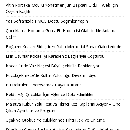
Altın Portakal Ödüllü Yönetmen Jüri Başkanı Oldu – Web İçin
Özgün Başlık
Yaz Sofranızda PMOS Dostu Seçimler Yapın
Çocuklarda Horlama Geniz Eti Habercisi Olabilir: Ne Anlama
Gelir?
Boğazın Kıtaları Birleştiren Ruhu Memorial Sanat Galerilerinde
Ekin Uzunlar Kocaeli’yi Karadeniz Ezgileriyle Coşturdu
Kocaeli’ nde Yaz Neşesi Büyükşehir’ le Renkleniyor
Küçükçekmece’de Kültür Yolculuğu Devam Ediyor
Bu Belirtileri Önemsemek Hayat Kurtarır
Belde A.Ş. Çocuklar İçin Eğlence Dolu Etkinlikler
Malatya Kültür Yolu Festivali İkinci Kez Kapılarını Açıyor – Öne
Çıkan Ayrıntılar ve Program
Uçak ve Otobüs Yolculuklarında Pıhtı Riski ve Önleme
Sönük ve Cansız Saçlara Hacim Kazandıran Doğal Yöntemler