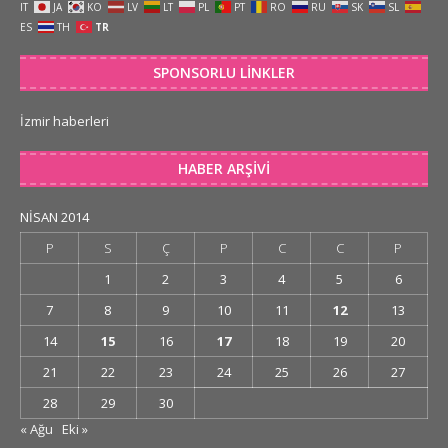
IT
JA
KO
LV
LT
PL
PT
RO
RU
SK
SL
ES
TH
TR
SPONSORLU LINKLER
İzmir haberleri
HABER ARŞIVI
NISAN 2014
P
S
Ç
P
C
C
P
1
2
3
4
5
6
7
8
9
10
11
12
13
14
15
16
17
18
19
20
21
22
23
24
25
26
27
28
29
30
« Ağu
Eki »