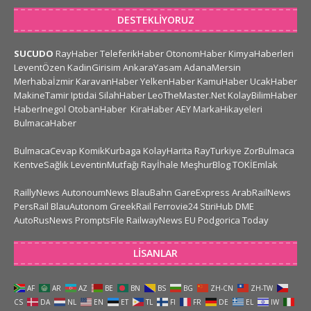
DESTEKLIYORUZ
SUCUDO
RayHaber
TeleferikHaber
OtonomHaber
KimyaHaberleri
LeventÖzen
KadinGirisim
AnkaraYasam
AdanaMersin
Merhabaİzmir
KaravanHaber
YelkenHaber
KamuHaber
UcakHaber
MakineTamir
Iptidai
SilahHaber
LeoTheMaster.Net
KolayBilimHaber
HaberInegol
OtobanHaber
KiraHaber
AEY
MarkaHikayeleri
BulmacaHaber
BulmacaCevap
KomikKurbaga
KolayHarita
RayTurkiye
ZorBulmaca
KentveSağlık
LeventinMutfağı
Rayİhale
MeşhurBlog
TOKİEmlak
RaillyNews
AutonoumNews
BlauBahn
GareExpress
ArabRailNews
PersRail
BlauAutonom
GreekRail
Ferrovie24
StiriHub
DME
AutoRusNews
PromptsFile
RailwayNews EU
Podgorica Today
LISANLAR
AF
AR
AZ
BE
BN
BS
BG
ZH-CN
ZH-TW
CS
DA
NL
EN
ET
TL
FI
FR
DE
EL
IW