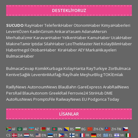
DESTEKLIYORUZ
SUCUDO
RayHaber
TeleferikHaber
OtonomHaber
KimyaHaberleri
LeventÖzen
KadinGirisim
AnkaraYasam
AdanaMersin
Merhabaİzmir
KaravanHaber
YelkenHaber
KamuHaber
UcakHaber
MakineTamir
Iptidai
SilahHaber
LeoTheMaster.Net
KolayBilimHaber
HaberInegol
OtobanHaber
KiraHaber
AEY
MarkaHikayeleri
BulmacaHaber
BulmacaCevap
KomikKurbaga
KolayHarita
RayTurkiye
ZorBulmaca
KentveSağlık
LeventinMutfağı
Rayİhale
MeşhurBlog
TOKİEmlak
RaillyNews
AutonoumNews
BlauBahn
GareExpress
ArabRailNews
PersRail
BlauAutonom
GreekRail
Ferrovie24
StiriHub
DME
AutoRusNews
PromptsFile
RailwayNews EU
Podgorica Today
LISANLAR
AF
AR
AZ
BE
BN
BS
BG
ZH-CN
ZH-TW
CS
DA
NL
EN
ET
TL
FI
FR
DE
EL
IW