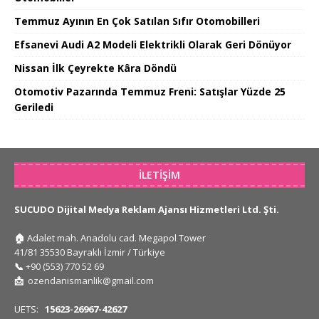
Temmuz Ayının En Çok Satılan Sıfır Otomobilleri
Efsanevi Audi A2 Modeli Elektrikli Olarak Geri Dönüyor
Nissan İlk Çeyrekte Kâra Döndü
Otomotiv Pazarında Temmuz Freni: Satışlar Yüzde 25
Geriledi
İLETIŞIM
SUCUDO Dijital Medya Reklam Ajansı Hizmetleri Ltd. Şti.
🏠
Adalet mah. Anadolu cad. Megapol Tower
41/81 35530 Bayraklı İzmir / Türkiye
📞
+90 (553) 770 52 69
📩
ozendanismanlik@gmail.com
UETS:
15623-26967-42627