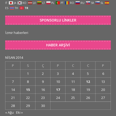
IT
JA
KO
LV
LT
PL
PT
RO
RU
SK
SL
ES
TH
TR
SPONSORLU LINKLER
İzmir haberleri
HABER ARŞIVI
NISAN 2014
P
S
Ç
P
C
C
P
1
2
3
4
5
6
7
8
9
10
11
12
13
14
15
16
17
18
19
20
21
22
23
24
25
26
27
28
29
30
« Ağu
Eki »