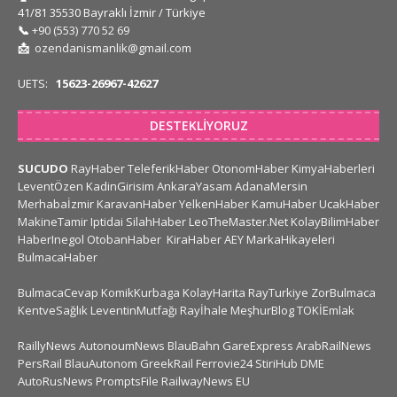
41/81 35530 Bayraklı İzmir / Türkiye
📞
+90 (553) 770 52 69
📩
ozendanismanlik@gmail.com
UETS:
15623-26967-42627
DESTEKLIYORUZ
SUCUDO
RayHaber
TeleferikHaber
OtonomHaber
KimyaHaberleri
LeventÖzen
KadinGirisim
AnkaraYasam
AdanaMersin
Merhabaİzmir
KaravanHaber
YelkenHaber
KamuHaber
UcakHaber
MakineTamir
Iptidai
SilahHaber
LeoTheMaster.Net
KolayBilimHaber
HaberInegol
OtobanHaber
KiraHaber
AEY
MarkaHikayeleri
BulmacaHaber
BulmacaCevap
KomikKurbaga
KolayHarita
RayTurkiye
ZorBulmaca
KentveSağlık
LeventinMutfağı
Rayİhale
MeşhurBlog
TOKİEmlak
RaillyNews
AutonoumNews
BlauBahn
GareExpress
ArabRailNews
PersRail
BlauAutonom
GreekRail
Ferrovie24
StiriHub
DME
AutoRusNews
PromptsFile
RailwayNews EU