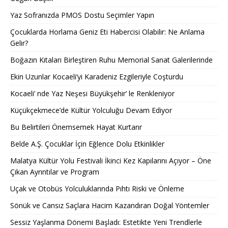
Yaz Sofranızda PMOS Dostu Seçimler Yapın
Çocuklarda Horlama Geniz Eti Habercisi Olabilir: Ne Anlama
Gelir?
Boğazın Kıtaları Birleştiren Ruhu Memorial Sanat Galerilerinde
Ekin Uzunlar Kocaeli’yi Karadeniz Ezgileriyle Coşturdu
Kocaeli’ nde Yaz Neşesi Büyükşehir’ le Renkleniyor
Küçükçekmece’de Kültür Yolculuğu Devam Ediyor
Bu Belirtileri Önemsemek Hayat Kurtarır
Belde A.Ş. Çocuklar İçin Eğlence Dolu Etkinlikler
Malatya Kültür Yolu Festivali İkinci Kez Kapılarını Açıyor – Öne
Çıkan Ayrıntılar ve Program
Uçak ve Otobüs Yolculuklarında Pıhtı Riski ve Önleme
Sönük ve Cansız Saçlara Hacim Kazandıran Doğal Yöntemler
Sessiz Yaşlanma Dönemi Başladı: Estetikte Yeni Trendlerle