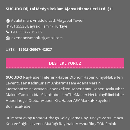
SUCUDO Dijital Medya Reklam Ajansı Hizmetleri Ltd. Şti.
🏠
Adalet mah. Anadolu cad. Megapol Tower
41/81 35530 Bayraklı İzmir / Türkiye
📞
+90 (553) 770 52 69
📩
ozendanismanlik@gmail.com
UETS:
15623-26967-42627
DESTEKLIYORUZ
SUCUDO
RayHaber
TeleferikHaber
OtonomHaber
KimyaHaberleri
LeventÖzen
KadinGirisim
AnkaraYasam
AdanaMersin
Merhabaİzmir
KaravanHaber
YelkenHaber
KamuHaber
UcakHaber
MakineTamir
Iptidai
SilahHaber
LeoTheMaster.Net
KolayBilimHaber
HaberInegol
OtobanHaber
KiraHaber
AEY
MarkaHikayeleri
BulmacaHaber
BulmacaCevap
KomikKurbaga
KolayHarita
RayTurkiye
ZorBulmaca
KentveSağlık
LeventinMutfağı
Rayİhale
MeşhurBlog
TOKİEmlak