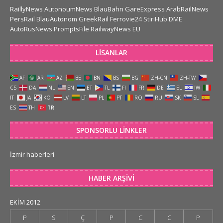
RaillyNews
AutonoumNews
BlauBahn
GareExpress
ArabRailNews
PersRail
BlauAutonom
GreekRail
Ferrovie24
StiriHub
DME
AutoRusNews
PromptsFile
RailwayNews EU
LISANLAR
AF
AR
AZ
BE
BN
BS
BG
ZH-CN
ZH-TW
CS
DA
NL
EN
ET
TL
FI
FR
DE
EL
IW
IT
JA
KO
LV
LT
PL
PT
RO
RU
SK
SL
ES
TH
TR
SPONSORLU LINKLER
İzmir haberleri
HABER ARŞIVI
EKIM 2012
P
S
Ç
P
C
C
P