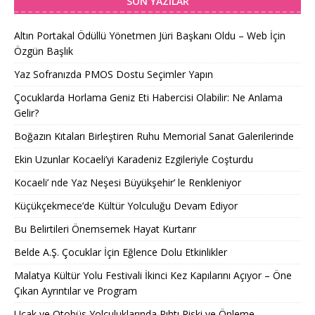
SON YAZILAR
Altın Portakal Ödüllü Yönetmen Jüri Başkanı Oldu – Web İçin
Özgün Başlık
Yaz Sofranızda PMOS Dostu Seçimler Yapın
Çocuklarda Horlama Geniz Eti Habercisi Olabilir: Ne Anlama
Gelir?
Boğazın Kıtaları Birleştiren Ruhu Memorial Sanat Galerilerinde
Ekin Uzunlar Kocaeli’yi Karadeniz Ezgileriyle Coşturdu
Kocaeli’ nde Yaz Neşesi Büyükşehir’ le Renkleniyor
Küçükçekmece’de Kültür Yolculuğu Devam Ediyor
Bu Belirtileri Önemsemek Hayat Kurtarır
Belde A.Ş. Çocuklar İçin Eğlence Dolu Etkinlikler
Malatya Kültür Yolu Festivali İkinci Kez Kapılarını Açıyor – Öne
Çıkan Ayrıntılar ve Program
Uçak ve Otobüs Yolculuklarında Pıhtı Riski ve Önleme