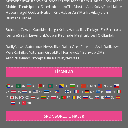
Merhabaİzmir
KaravanHaber
YelkenHaber
KamuHaber
UcakHaber
MakineTamir
Iptidai
SilahHaber
LeoTheMaster.Net
KolayBilimHaber
HaberInegol
OtobanHaber
KiraHaber
AEY
MarkaHikayeleri
BulmacaHaber
BulmacaCevap
KomikKurbaga
KolayHarita
RayTurkiye
ZorBulmaca
KentveSağlık
LeventinMutfağı
Rayİhale
MeşhurBlog
TOKİEmlak
RaillyNews
AutonoumNews
BlauBahn
GareExpress
ArabRailNews
PersRail
BlauAutonom
GreekRail
Ferrovie24
StiriHub
DME
AutoRusNews
PromptsFile
RailwayNews EU
LISANLAR
AF
AR
AZ
BE
BN
BS
BG
ZH-CN
ZH-TW
CS
DA
NL
EN
ET
TL
FI
FR
DE
EL
IW
IT
JA
KO
LV
LT
PL
PT
RO
RU
SK
SL
ES
TH
TR
SPONSORLU LINKLER