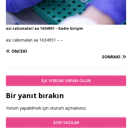
asi calismalari aa 1634951 – Kadın Girişim
asi calismalari aa 1634951 – –
ÖNCEKI
SONRAKI
İLK YORUM YAPAN OLUN
Bir yanıt bırakın
Yorum yapabilmek için
oturum açmalısınız
.
SON YAZILAR