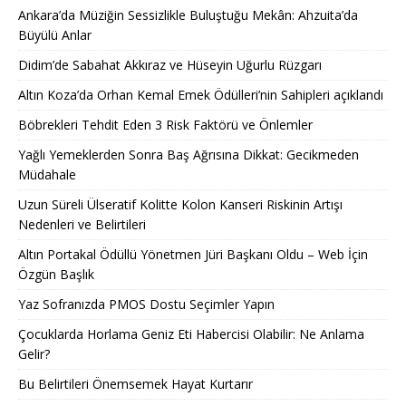
Ankara’da Müziğin Sessizlikle Buluştuğu Mekân: Ahzuita’da
Büyülü Anlar
Didim’de Sabahat Akkıraz ve Hüseyin Uğurlu Rüzgarı
Altın Koza’da Orhan Kemal Emek Ödülleri’nin Sahipleri açıklandı
Böbrekleri Tehdit Eden 3 Risk Faktörü ve Önlemler
Yağlı Yemeklerden Sonra Baş Ağrısına Dikkat: Gecikmeden
Müdahale
Uzun Süreli Ülseratif Kolitte Kolon Kanseri Riskinin Artışı
Nedenleri ve Belirtileri
Altın Portakal Ödüllü Yönetmen Jüri Başkanı Oldu – Web İçin
Özgün Başlık
Yaz Sofranızda PMOS Dostu Seçimler Yapın
Çocuklarda Horlama Geniz Eti Habercisi Olabilir: Ne Anlama
Gelir?
Bu Belirtileri Önemsemek Hayat Kurtarır