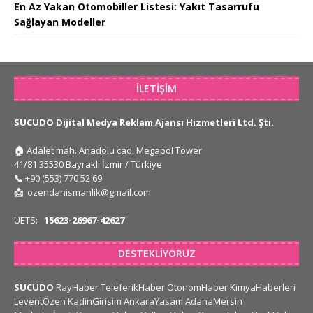
En Az Yakan Otomobiller Listesi: Yakıt Tasarrufu
Sağlayan Modeller
İLETIŞIM
SUCUDO Dijital Medya Reklam Ajansı Hizmetleri Ltd. Şti.
🏠
Adalet mah. Anadolu cad. Megapol Tower
41/81 35530 Bayraklı İzmir / Türkiye
📞
+90 (553) 770 52 69
📩
ozendanismanlik@gmail.com
UETS:
15623-26967-42627
DESTEKLIYORUZ
SUCUDO
RayHaber
TeleferikHaber
OtonomHaber
KimyaHaberleri
LeventÖzen
KadinGirisim
AnkaraYasam
AdanaMersin