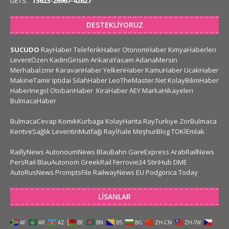
UETS:
15623-26967-42627
DESTEKLIYORUZ
SUCUDO
RayHaber
TeleferikHaber
OtonomHaber
KimyaHaberleri
LeventÖzen
KadinGirisim
AnkaraYasam
AdanaMersin
Merhabaİzmir
KaravanHaber
YelkenHaber
KamuHaber
UcakHaber
MakineTamir
Iptidai
SilahHaber
LeoTheMaster.Net
KolayBilimHaber
HaberInegol
OtobanHaber
KiraHaber
AEY
MarkaHikayeleri
BulmacaHaber
BulmacaCevap
KomikKurbaga
KolayHarita
RayTurkiye
ZorBulmaca
KentveSağlık
LeventinMutfağı
Rayİhale
MeşhurBlog
TOKİEmlak
RaillyNews
AutonoumNews
BlauBahn
GareExpress
ArabRailNews
PersRail
BlauAutonom
GreekRail
Ferrovie24
StiriHub
DME
AutoRusNews
PromptsFile
RailwayNews EU
Podgorica Today
LISANLAR
AF
AR
AZ
BE
BN
BS
BG
ZH-CN
ZH-TW