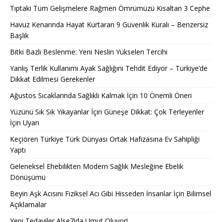
Tıptaki Tüm Gelişmelere Rağmen Ömrümüzü Kısaltan 3 Cephe
Havuz Kenarında Hayat Kurtaran 9 Güvenlik Kuralı – Benzersiz
Başlık
Bitki Bazlı Beslenme: Yeni Neslin Yükselen Tercihi
Yanlış Terlik Kullanımı Ayak Sağlığını Tehdit Ediyor – Türkiye’de
Dikkat Edilmesi Gerekenler
Ağustos Sıcaklarında Sağlıklı Kalmak İçin 10 Önemli Öneri
Yüzünü Sık Sık Yıkayanlar İçin Güneşe Dikkat: Çok Terleyenler
İçin Uyarı
Keçiören Türkiye Türk Dünyası Ortak Hafızasına Ev Sahipliği
Yaptı
Geleneksel Ehebilikten Modern Sağlık Mesleğine Ebelik
Dönüşümü
Beyin Aşk Acısını Fiziksel Acı Gibi Hisseden İnsanlar İçin Bilimsel
Açıklamalar
Yeni Tedaviler Alse7ida Umut Oluyor!