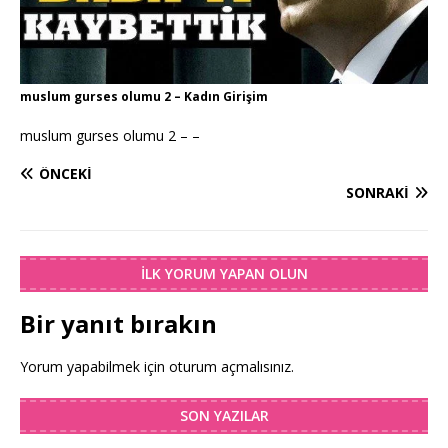
muslum gurses olumu 2 – Kadın Girişim
muslum gurses olumu 2 – –
ÖNCEKI
SONRAKI
İLK YORUM YAPAN OLUN
Bir yanıt bırakın
Yorum yapabilmek için
oturum açmalısınız
.
SON YAZILAR