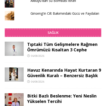
Akkuyu'dan Su Bombası İtirafı
Ginseng'in Cilt Bakımındaki Gücü ve Faydaları
SAĞLIK
Tıptaki Tüm Gelişmelere Rağmen
Ömrümüzü Kısaltan 3 Cephe
06/08/2026
Havuz Kenarında Hayat Kurtaran 9
Güvenlik Kuralı – Benzersiz Başlık
06/08/2026
Bitki Bazlı Beslenme: Yeni Neslin
Yükselen Tercihi