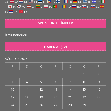
CS
DA
NL
EN
ET
TL
FI
FR
DE
EL
IW
IT
JA
KO
LV
LT
PL
PT
RO
RU
SK
SL
ES
TH
TR
SPONSORLU LINKLER
İzmir haberleri
HABER ARŞIVI
AĞUSTOS 2026
P
S
Ç
P
C
C
P
1
2
3
4
5
6
7
8
9
10
11
12
13
14
15
16
17
18
19
20
21
22
23
24
25
26
27
28
29
30