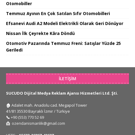
Otomobiller
Temmuz Ayının En Çok Satılan Sıfır Otomobilleri
Efsanevi Audi A2 Modeli Elektrikli Olarak Geri Dönüyor
Nissan İlk Çeyrekte Kâra Döndü
Otomotiv Pazarında Temmuz Freni: Satışlar Yüzde 25
Geriledi
İLETIŞIM
SUCUDO Dijital Medya Reklam Ajansı Hizmetleri Ltd. Şti.
🏠
Adalet mah. Anadolu cad. Megapol Tower
41/81 35530 Bayraklı İzmir / Türkiye
📞
+90 (553) 770 52 69
📩
ozendanismanlik@gmail.com