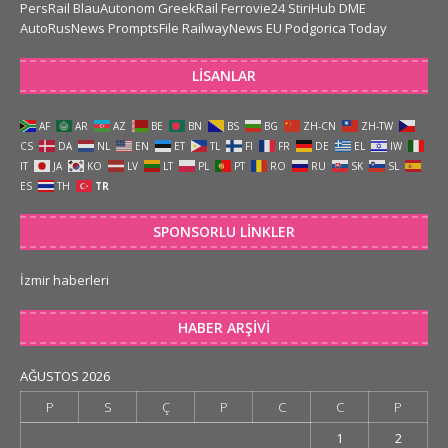
PersRail
BlauAutonom
GreekRail
Ferrovie24
StiriHub
DME
AutoRusNews
PromptsFile
RailwayNews EU
Podgorica Today
LISANLAR
AF
AR
AZ
BE
BN
BS
BG
ZH-CN
ZH-TW
CS
DA
NL
EN
ET
TL
FI
FR
DE
EL
IW
IT
JA
KO
LV
LT
PL
PT
RO
RU
SK
SL
ES
TH
TR
SPONSORLU LINKLER
İzmir haberleri
HABER ARŞIVI
AĞUSTOS 2026
P
S
Ç
P
C
C
P
1
2