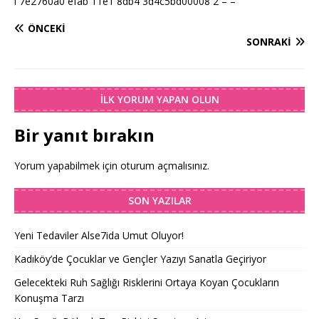
l 7e2760a0 efab 11e1 8db4 3d4c5bd00008 2 – –
ÖNCEKI
SONRAKI
İLK YORUM YAPAN OLUN
Bir yanıt bırakın
Yorum yapabilmek için
oturum açmalısınız
.
SON YAZILAR
Yeni Tedaviler Alse7ida Umut Oluyor!
Kadıköy’de Çocuklar ve Gençler Yazıyı Sanatla Geçiriyor
Gelecekteki Ruh Sağlığı Risklerini Ortaya Koyan Çocukların
Konuşma Tarzı