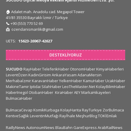
SUCUDO Dijital Medya Reklam Ajansı Hizmetleri Ltd. Şti.
🏠
Adalet mah. Anadolu cad. Megapol Tower
41/81 35530 Bayraklı İzmir / Türkiye
📞
+90 (553) 770 52 69
📩
ozendanismanlik@gmail.com
UETS:
15623-26967-42627
DESTEKLIYORUZ
SUCUDO
RayHaber
TeleferikHaber
OtonomHaber
KimyaHaberleri
LeventÖzen
KadinGirisim
AnkaraYasam
AdanaMersin
Merhabaİzmir
KaravanHaber
YelkenHaber
KamuHaber
UcakHaber
MakineTamir
Iptidai
SilahHaber
LeoTheMaster.Net
KolayBilimHaber
HaberInegol
OtobanHaber
KiraHaber
AEY
MarkaHikayeleri
BulmacaHaber
BulmacaCevap
KomikKurbaga
KolayHarita
RayTurkiye
ZorBulmaca
KentveSağlık
LeventinMutfağı
Rayİhale
MeşhurBlog
TOKİEmlak
RaillyNews
AutonoumNews
BlauBahn
GareExpress
ArabRailNews