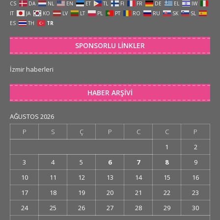
CS
DA
NL
EN
ET
TL
FI
FR
DE
EL
IW
IT
JA
KO
LV
LT
PL
PT
RO
RU
SK
SL
ES
TH
TR
SPONSORLU LINKLER
İzmir haberleri
HABER ARŞIVI
AĞUSTOS 2026
P
S
Ç
P
C
C
P
1
2
3
4
5
6
7
8
9
10
11
12
13
14
15
16
17
18
19
20
21
22
23
24
25
26
27
28
29
30