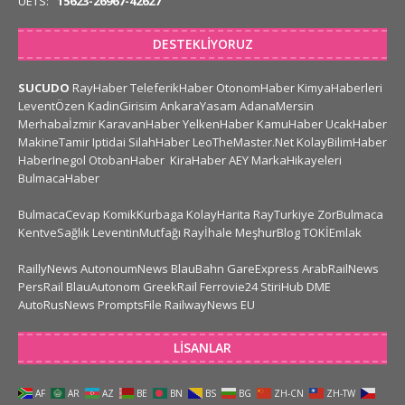
UETS:
15623-26967-42627
DESTEKLIYORUZ
SUCUDO
RayHaber
TeleferikHaber
OtonomHaber
KimyaHaberleri
LeventÖzen
KadinGirisim
AnkaraYasam
AdanaMersin
Merhabaİzmir
KaravanHaber
YelkenHaber
KamuHaber
UcakHaber
MakineTamir
Iptidai
SilahHaber
LeoTheMaster.Net
KolayBilimHaber
HaberInegol
OtobanHaber
KiraHaber
AEY
MarkaHikayeleri
BulmacaHaber
BulmacaCevap
KomikKurbaga
KolayHarita
RayTurkiye
ZorBulmaca
KentveSağlık
LeventinMutfağı
Rayİhale
MeşhurBlog
TOKİEmlak
RaillyNews
AutonoumNews
BlauBahn
GareExpress
ArabRailNews
PersRail
BlauAutonom
GreekRail
Ferrovie24
StiriHub
DME
AutoRusNews
PromptsFile
RailwayNews EU
LISANLAR
AF
AR
AZ
BE
BN
BS
BG
ZH-CN
ZH-TW