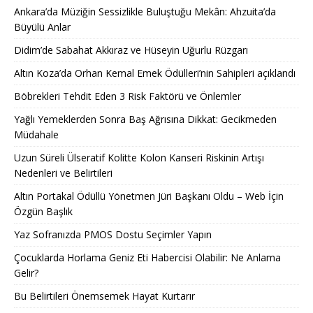
Ankara’da Müziğin Sessizlikle Buluştuğu Mekân: Ahzuita’da
Büyülü Anlar
Didim’de Sabahat Akkıraz ve Hüseyin Uğurlu Rüzgarı
Altın Koza’da Orhan Kemal Emek Ödülleri’nin Sahipleri açıklandı
Böbrekleri Tehdit Eden 3 Risk Faktörü ve Önlemler
Yağlı Yemeklerden Sonra Baş Ağrısına Dikkat: Gecikmeden
Müdahale
Uzun Süreli Ülseratif Kolitte Kolon Kanseri Riskinin Artışı
Nedenleri ve Belirtileri
Altın Portakal Ödüllü Yönetmen Jüri Başkanı Oldu – Web İçin
Özgün Başlık
Yaz Sofranızda PMOS Dostu Seçimler Yapın
Çocuklarda Horlama Geniz Eti Habercisi Olabilir: Ne Anlama
Gelir?
Bu Belirtileri Önemsemek Hayat Kurtarır