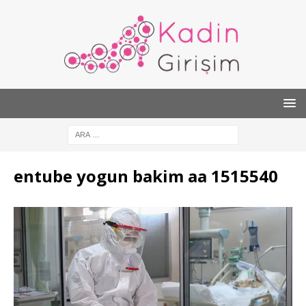
entube yogun bakim aa 1515540