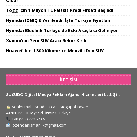
Oldu?
Togg için 1 Milyon TL Faizsiz Kredi Fırsatı Başladı
Hyundai IONIQ 6 Yenilendi: İşte Türkiye Fiyatları
Hyundai Bluelink Türkiye’de Eski Araçlara Gelmiyor
Xiaomi’nın Yeni SUV Aracı Rekor Kırdı
Huawei’den 1.300 Kilometre Menzilli Dev SUV
İLETIŞIM
SUCUDO Dijital Medya Reklam Ajansı Hizmetleri Ltd. Şti.
Adalet mah. Anadolu cad. Megapol Tower
41/81 35530 Bayraklı İzmir / Türkiye
+90 (553) 770 52 69
ozendanismanlik@gmail.com