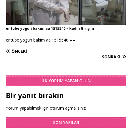
entube yogun bakim aa 1515540 – Kadın Girişim
entube yogun bakim aa 1515540 – –
ÖNCEKI
SONRAKI
İLK YORUM YAPAN OLUN
Bir yanıt bırakın
Yorum yapabilmek için
oturum açmalısınız
.
SON YAZILAR