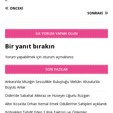
ÖNCEKI
SONRAKI
İLK YORUM YAPAN OLUN
Bir yanıt bırakın
Yorum yapabilmek için
oturum açmalısınız
.
SON YAZILAR
Ankara’da Müziğin Sessizlikle Buluştuğu Mekân: Ahzuita’da
Büyülü Anlar
Didim’de Sabahat Akkıraz ve Hüseyin Uğurlu Rüzgarı
Altın Koza’da Orhan Kemal Emek Ödülleri’nin Sahipleri açıklandı
Böbrekleri Tehdit Eden 3 Risk Faktörü ve Önlemler