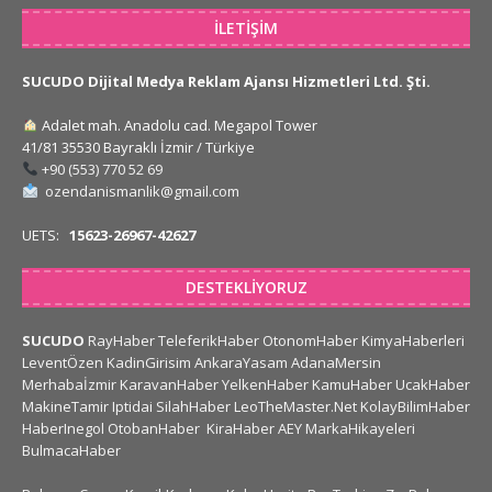
İLETIŞIM
SUCUDO Dijital Medya Reklam Ajansı Hizmetleri Ltd. Şti.
Adalet mah. Anadolu cad. Megapol Tower
41/81 35530 Bayraklı İzmir / Türkiye
+90 (553) 770 52 69
ozendanismanlik@gmail.com
UETS:
15623-26967-42627
DESTEKLIYORUZ
SUCUDO
RayHaber
TeleferikHaber
OtonomHaber
KimyaHaberleri
LeventÖzen
KadinGirisim
AnkaraYasam
AdanaMersin
Merhabaİzmir
KaravanHaber
YelkenHaber
KamuHaber
UcakHaber
MakineTamir
Iptidai
SilahHaber
LeoTheMaster.Net
KolayBilimHaber
HaberInegol
OtobanHaber
KiraHaber
AEY
MarkaHikayeleri
BulmacaHaber