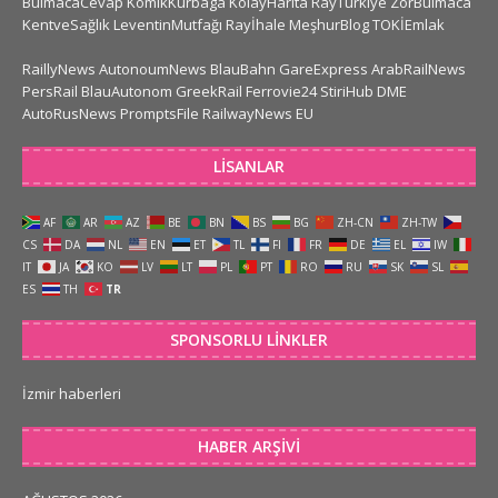
BulmacaCevap
KomikKurbaga
KolayHarita
RayTurkiye
ZorBulmaca
KentveSağlık
LeventinMutfağı
Rayİhale
MeşhurBlog
TOKİEmlak
RaillyNews
AutonoumNews
BlauBahn
GareExpress
ArabRailNews
PersRail
BlauAutonom
GreekRail
Ferrovie24
StiriHub
DME
AutoRusNews
PromptsFile
RailwayNews EU
LISANLAR
AF
AR
AZ
BE
BN
BS
BG
ZH-CN
ZH-TW
CS
DA
NL
EN
ET
TL
FI
FR
DE
EL
IW
IT
JA
KO
LV
LT
PL
PT
RO
RU
SK
SL
ES
TH
TR
SPONSORLU LINKLER
İzmir haberleri
HABER ARŞIVI