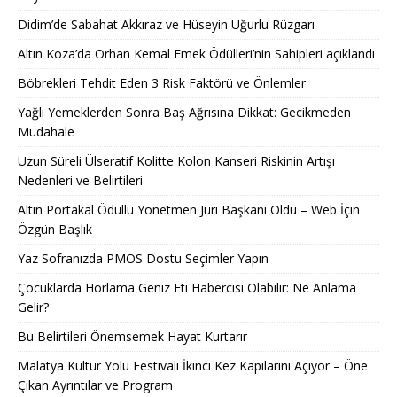
Didim’de Sabahat Akkıraz ve Hüseyin Uğurlu Rüzgarı
Altın Koza’da Orhan Kemal Emek Ödülleri’nin Sahipleri açıklandı
Böbrekleri Tehdit Eden 3 Risk Faktörü ve Önlemler
Yağlı Yemeklerden Sonra Baş Ağrısına Dikkat: Gecikmeden
Müdahale
Uzun Süreli Ülseratif Kolitte Kolon Kanseri Riskinin Artışı
Nedenleri ve Belirtileri
Altın Portakal Ödüllü Yönetmen Jüri Başkanı Oldu – Web İçin
Özgün Başlık
Yaz Sofranızda PMOS Dostu Seçimler Yapın
Çocuklarda Horlama Geniz Eti Habercisi Olabilir: Ne Anlama
Gelir?
Bu Belirtileri Önemsemek Hayat Kurtarır
Malatya Kültür Yolu Festivali İkinci Kez Kapılarını Açıyor – Öne
Çıkan Ayrıntılar ve Program