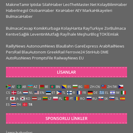
MakineTamir
Iptidai
SilahHaber
LeoTheMaster.Net
KolayBilimHaber
HaberInegol
OtobanHaber
KiraHaber
AEY
MarkaHikayeleri
BulmacaHaber
BulmacaCevap
KomikKurbaga
KolayHarita
RayTurkiye
ZorBulmaca
KentveSağlık
LeventinMutfağı
Rayİhale
MeşhurBlog
TOKİEmlak
RaillyNews
AutonoumNews
BlauBahn
GareExpress
ArabRailNews
PersRail
BlauAutonom
GreekRail
Ferrovie24
StiriHub
DME
AutoRusNews
PromptsFile
RailwayNews EU
LISANLAR
AF
AR
AZ
BE
BN
BS
BG
ZH-CN
ZH-TW
CS
DA
NL
EN
ET
TL
FI
FR
DE
EL
IW
IT
JA
KO
LV
LT
PL
PT
RO
RU
SK
SL
ES
TH
TR
SPONSORLU LINKLER
İzmir haberleri