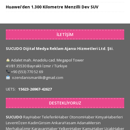
Huawei’den 1.300 Kilometre Menzilli Dev SUV
İLETIŞIM
SUCUDO Dijital Medya Reklam Ajansı Hizmetleri Ltd. Şti.
Adalet mah. Anadolu cad. Megapol Tower
41/81 35530 Bayraklı İzmir / Türkiye
+90 (553) 770 52 69
ozendanismanlik@gmail.com
UETS:
15623-26967-42627
DESTEKLIYORUZ
SUCUDO
RayHaber
TeleferikHaber
OtonomHaber
KimyaHaberleri
LeventÖzen
KadinGirisim
AnkaraYasam
AdanaMersin
Merhabaİzmir
KaravanHaber
YelkenHaber
KamuHaber
UcakHaber