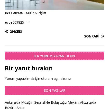
evde009825 – Kadın Girişim
evde009825 – –
ÖNCEKI
SONRAKI
İLK YORUM YAPAN OLUN
Bir yanıt bırakın
Yorum yapabilmek için
oturum açmalısınız
.
SON YAZILAR
Ankara’da Müziğin Sessizlikle Buluştuğu Mekân: Ahzuita’da
Büyülü Anlar