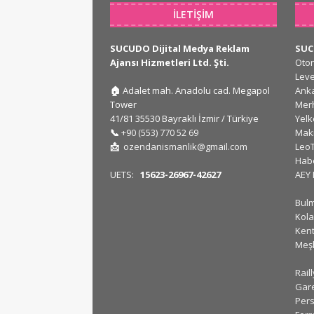
İLETIŞIM
SUCUDO Dijital Medya Reklam
SU
Ajansı Hizmetleri Ltd. Şti.
Oto
Lev
🏠
Adalet mah. Anadolu cad. Megapol
Ank
Tower
Mer
41/81 35530 Bayraklı İzmir / Türkiye
Yel
📞
+90 (553) 770 52 69
Mak
📩
ozendanismanlik@gmail.com
Leo
Hab
UETS:
15623-26967-42627
AEY
Bul
Kola
Kent
Meş
Rail
Gar
Pers