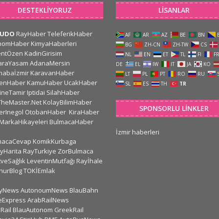
DESTEKLIYORUZ
LISANLAR
CUDO
RayHaber
TeleferikHaber
AF
AR
AZ
BE
BN
nomHaber
KimyaHaberleri
BG
ZH-CN
ZH-TW
CS
entÖzen
KadinGirisim
NL
EN
ET
TL
FI
F
araYasam
AdanaMersin
DE
EL
IW
IT
JA
KO
habaİzmir
KaravanHaber
LT
PL
PT
RO
RU
kenHaber
KamuHaber
UcakHaber
SL
ES
TH
TR
ineTamir
Iptidai
SilahHaber
TheMaster.Net
KolayBilimHaber
SPONSORLU LINKLER
erInegol
OtobanHaber
KiraHaber
MarkaHikayeleri
BulmacaHaber
İzmir haberleri
macaCevap
KomikKurbaga
yHarita
RayTurkiye
ZorBulmaca
veSağlık
LeventinMutfağı
Rayİhale
hurBlog
TOKİEmlak
lyNews
AutonoumNews
BlauBahn
eExpress
ArabRailNews
Rail
BlauAutonom
GreekRail