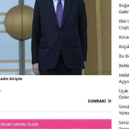
Boğaz
Galer
Ekin 
Coşt
Kocae
Küçü
Bu Be
Belde
Malat
adın Girişim
Açıyo
–
Uçak 
Önle
SONRAKI
Sönük
Yönt
Sessi
YORUM YAPAN OLUN
Trend