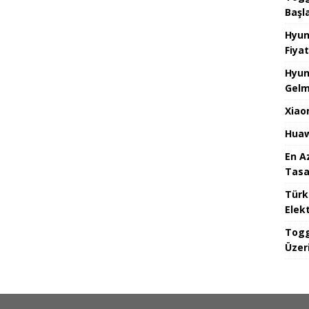
Başl
Hyun
Fiyat
Hyun
Gelm
Xiao
Huaw
En A
Tasa
Türk
Elekt
Togg
Üzeri