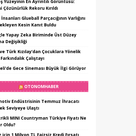
ş Yüzeyinin En Ayrıntılı Görüntüsü:
hi Çözünürlük Rekoru Kırıldı
 İnsanları Glueball Parçacığının Varlığını
ekleyen Kesin Kanıt Buldu
le Yapay Zeka Biriminde Üst Düzey
a Değişikliği
ve Türk Kızılay’dan Çocuklara Yönelik
Farkındalık Çalıştayı
eli’de Gece Sineması Büyük İlgi Görüyor
OTONOMHABER
otiv Endüstrisinin Temmuz İhracatı
ek Seviyeye Ulaştı
trikli MINI Countryman Türkiye Fiyatı Ne
r Oldu?
için 1 Milyon TL Faizsiz Kredi Fırsatı