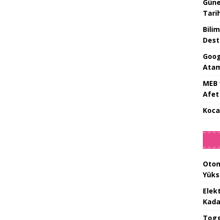
Güne
Tari
Bilim
Dest
Goog
Atam
MEB 
Afet 
Koca
Otom
Yüks
Elek
Kada
Togg 