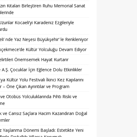
ın Kıtaları Birleştiren Ruhu Memorial Sanat
ilerinde
Uzunlar Kocaeli’yi Karadeniz Ezgileriyle
urdu
li’ nde Yaz Neşesi Büyükşehir’ le Renkleniyor
kçekmece’de Kültür Yolculuğu Devam Ediyor
lirtileri Önemsemek Hayat Kurtarır
 A.Ş. Çocuklar İçin Eğlence Dolu Etkinlikler
ya Kültür Yolu Festivali İkinci Kez Kapılarını
r – Öne Çıkan Ayrıntılar ve Program
ve Otobüs Yolculuklarında Pıhtı Riski ve
me
 ve Cansız Saçlara Hacim Kazandıran Doğal
emler
z Yaşlanma Dönemi Başladı: Estetikte Yeni
lerle Doğallığı Yıllarca Korumak