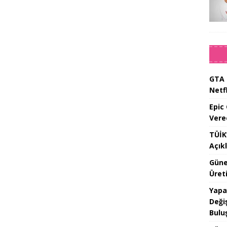
GTA 
Netfl
Epic
Vere
TÜİK’
Açık
Güne
Üreti
Yapa
Değiş
Bulu