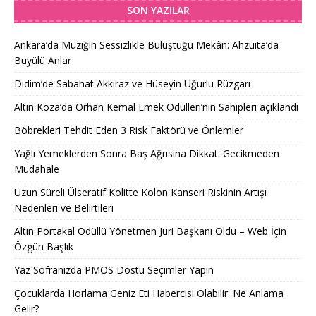
SON YAZILAR
Ankara’da Müziğin Sessizlikle Buluştuğu Mekân: Ahzuita’da
Büyülü Anlar
Didim’de Sabahat Akkıraz ve Hüseyin Uğurlu Rüzgarı
Altın Koza’da Orhan Kemal Emek Ödülleri’nin Sahipleri açıklandı
Böbrekleri Tehdit Eden 3 Risk Faktörü ve Önlemler
Yağlı Yemeklerden Sonra Baş Ağrısına Dikkat: Gecikmeden
Müdahale
Uzun Süreli Ülseratif Kolitte Kolon Kanseri Riskinin Artışı
Nedenleri ve Belirtileri
Altın Portakal Ödüllü Yönetmen Jüri Başkanı Oldu – Web İçin
Özgün Başlık
Yaz Sofranızda PMOS Dostu Seçimler Yapın
Çocuklarda Horlama Geniz Eti Habercisi Olabilir: Ne Anlama
Gelir?