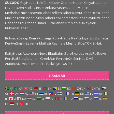
SUCUDO
RayHaber
TeleferikHaber
OtonomHaber
KimyaHaberleri
LeventÖzen
KadinGirisim
AnkaraYasam
AdanaMersin
Merhabaİzmir
KaravanHaber
YelkenHaber
KamuHaber
UcakHaber
MakineTamir
Iptidai
SilahHaber
LeoTheMaster.Net
KolayBilimHaber
HaberInegol
OtobanHaber
KiraHaber
AEY
MarkaHikayeleri
BulmacaHaber
BulmacaCevap
KomikKurbaga
KolayHarita
RayTurkiye
ZorBulmaca
KentveSağlık
LeventinMutfağı
Rayİhale
MeşhurBlog
TOKİEmlak
RaillyNews
AutonoumNews
BlauBahn
GareExpress
ArabRailNews
PersRail
BlauAutonom
GreekRail
Ferrovie24
StiriHub
DME
AutoRusNews
PromptsFile
RailwayNews EU
LISANLAR
AF
AR
AZ
BE
BN
BS
BG
ZH-CN
ZH-TW
CS
DA
NL
EN
ET
TL
FI
FR
DE
EL
IW
IT
JA
KO
LV
LT
PL
PT
RO
RU
SK
SL
ES
TH
TR