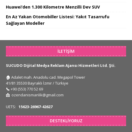
Huawei’den 1.300 Kilometre Menzilli Dev SUV
En Az Yakan Otomobiller Listesi: Yakıt Tasarrufu
Sağlayan Modeller
İLETIŞIM
SUCUDO Dijital Medya Reklam Ajansı Hizmetleri Ltd. Şti.
🏠
Adalet mah. Anadolu cad. Megapol Tower
41/81 35530 Bayraklı İzmir / Türkiye
📞
+90 (553) 770 52 69
📩
ozendanismanlik@gmail.com
UETS:
15623-26967-42627
DESTEKLIYORUZ