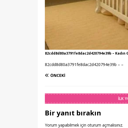
82cdd8d80a3791fe8dac2d420794e39b – Kadın G
82cdd8d80a3791fe8dac2d420794e39b – –
ÖNCEKI
İLK 
Bir yanıt bırakın
Yorum yapabilmek için
oturum açmalısınız
.