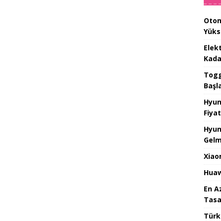
Otom
Yüks
Elek
Kada
Togg 
Başl
Hyun
Fiyat
Hyun
Gelm
Xiao
Huaw
En A
Tasa
Türk