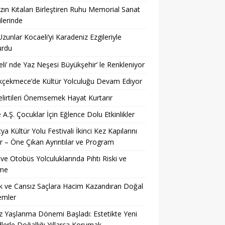
ın Kıtaları Birleştiren Ruhu Memorial Sanat
ilerinde
Uzunlar Kocaeli’yi Karadeniz Ezgileriyle
urdu
li’ nde Yaz Neşesi Büyükşehir’ le Renkleniyor
kçekmece’de Kültür Yolculuğu Devam Ediyor
lirtileri Önemsemek Hayat Kurtarır
 A.Ş. Çocuklar İçin Eğlence Dolu Etkinlikler
ya Kültür Yolu Festivali İkinci Kez Kapılarını
r – Öne Çıkan Ayrıntılar ve Program
ve Otobüs Yolculuklarında Pıhtı Riski ve
me
 ve Cansız Saçlara Hacim Kazandıran Doğal
emler
z Yaşlanma Dönemi Başladı: Estetikte Yeni
lerle Doğallığı Yıllarca Korumak