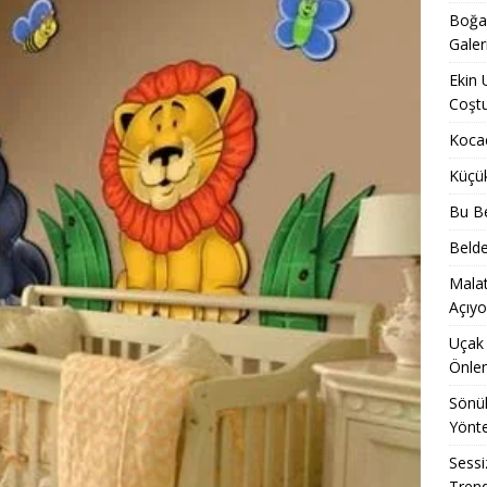
Boğaz
Galer
Ekin 
Coşt
Kocae
Küçü
Bu Be
Belde
Malat
Açıyo
Uçak 
Önle
Sönük
Yönt
Sessi
Trend