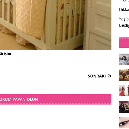
Dikka
Yaşla
Besli
irişim
SONRAKI
YORUM YAPAN OLUN