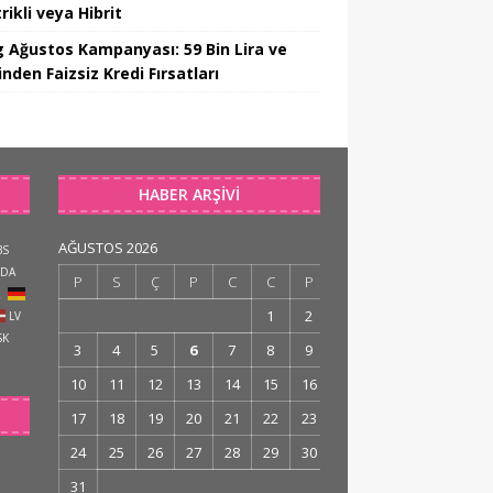
rikli veya Hibrit
 Ağustos Kampanyası: 59 Bin Lira ve
nden Faizsiz Kredi Fırsatları
HABER ARŞIVI
AĞUSTOS 2026
BS
DA
P
S
Ç
P
C
C
P
R
1
2
LV
SK
3
4
5
6
7
8
9
10
11
12
13
14
15
16
17
18
19
20
21
22
23
24
25
26
27
28
29
30
31