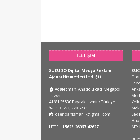
İLETIŞIM
SUCUDO Dijital Medya Reklam
SU
Ajansı Hizmetleri Ltd. Şti.
Oto
Lev
🏠
Adalet mah. Anadolu cad. Megapol
Ank
Tower
Mer
41/81 35530 Bayraklı İzmir / Türkiye
Yel
📞
+90 (553) 770 52 69
Mak
📩
ozendanismanlik@gmail.com
Leo
Hab
UETS:
15623-26967-42627
AEY
Bul