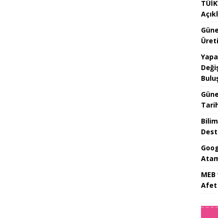
TÜİK’
Açık
Güne
Üreti
Yapa
Değiş
Bulu
Güne
Tari
Bilim
Dest
Goog
Atam
MEB 
Afet 