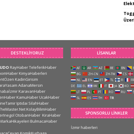
Elekt
Togg
Üzeri
DESTEKLIYORUZ
LISANLAR
CUDO
RayHaber
TeleferikHaber
AF
AR
AZ
BE
BN
nomHaber
KimyaHaberleri
BG
ZH-CN
ZH-TW
CS
entÖzen
KadinGirisim
NL
EN
ET
TL
FI
F
araYasam
AdanaMersin
DE
EL
IW
IT
JA
KO
habaİzmir
KaravanHaber
LT
PL
PT
RO
RU
kenHaber
KamuHaber
UcakHaber
SL
ES
TH
TR
ineTamir
Iptidai
SilahHaber
TheMaster.Net
KolayBilimHaber
SPONSORLU LINKLER
erInegol
OtobanHaber
KiraHaber
MarkaHikayeleri
BulmacaHaber
İzmir haberleri
macaCevap
KomikKurbaga