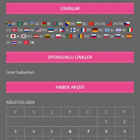
LISANLAR
AF
AR
AZ
BE
BN
BS
BG
ZH-CN
ZH-TW
CS
DA
NL
EN
ET
TL
FI
FR
DE
EL
IW
IT
JA
KO
LV
LT
PL
PT
RO
RU
SK
SL
ES
TH
TR
SPONSORLU LINKLER
İzmir haberleri
HABER ARŞIVI
AĞUSTOS 2026
P
S
Ç
P
C
C
P
1
2
3
4
5
6
7
8
9