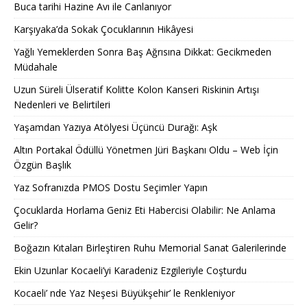
Buca tarihi Hazine Avı ile Canlanıyor
Karşıyaka’da Sokak Çocuklarının Hikâyesi
Yağlı Yemeklerden Sonra Baş Ağrısına Dikkat: Gecikmeden
Müdahale
Uzun Süreli Ülseratif Kolitte Kolon Kanseri Riskinin Artışı
Nedenleri ve Belirtileri
Yaşamdan Yazıya Atölyesi Üçüncü Durağı: Aşk
Altın Portakal Ödüllü Yönetmen Jüri Başkanı Oldu – Web İçin
Özgün Başlık
Yaz Sofranızda PMOS Dostu Seçimler Yapın
Çocuklarda Horlama Geniz Eti Habercisi Olabilir: Ne Anlama
Gelir?
Boğazın Kıtaları Birleştiren Ruhu Memorial Sanat Galerilerinde
Ekin Uzunlar Kocaeli’yi Karadeniz Ezgileriyle Coşturdu
Kocaeli’ nde Yaz Neşesi Büyükşehir’ le Renkleniyor