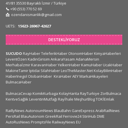
41/81 35530 Bayraklı İzmir / Türkiye
📞
+90 (553) 770 52 69
📩
ozendanismanlik@gmail.com
UETS:
15623-26967-42627
DESTEKLIYORUZ
SUCUDO
RayHaber
TeleferikHaber
OtonomHaber
KimyaHaberleri
LeventÖzen
KadinGirisim
AnkaraYasam
AdanaMersin
Merhabaİzmir
KaravanHaber
YelkenHaber
KamuHaber
UcakHaber
MakineTamir
Iptidai
SilahHaber
LeoTheMaster.Net
KolayBilimHaber
HaberInegol
OtobanHaber
KiraHaber
AEY
MarkaHikayeleri
BulmacaHaber
BulmacaCevap
KomikKurbaga
KolayHarita
RayTurkiye
ZorBulmaca
KentveSağlık
LeventinMutfağı
Rayİhale
MeşhurBlog
TOKİEmlak
RaillyNews
AutonoumNews
BlauBahn
GareExpress
ArabRailNews
PersRail
BlauAutonom
GreekRail
Ferrovie24
StiriHub
DME
AutoRusNews
PromptsFile
RailwayNews EU