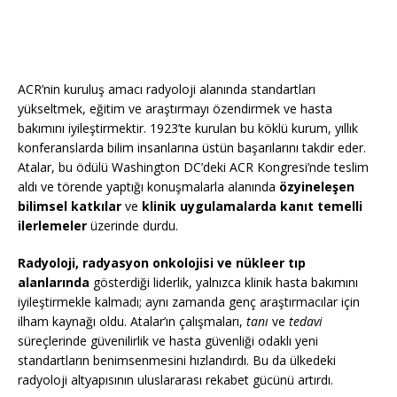
ACR’nin kuruluş amacı radyoloji alanında standartları
yükseltmek, eğitim ve araştırmayı özendirmek ve hasta
bakımını iyileştirmektir. 1923’te kurulan bu köklü kurum, yıllık
konferanslarda bilim insanlarına üstün başarılarını takdir eder.
Atalar, bu ödülü Washington DC’deki ACR Kongresi’nde teslim
aldı ve törende yaptığı konuşmalarla alanında
özyineleşen
bilimsel katkılar
ve
klinik uygulamalarda kanıt temelli
ilerlemeler
üzerinde durdu.
Radyoloji, radyasyon onkolojisi ve nükleer tıp
alanlarında
gösterdiği liderlik, yalnızca klinik hasta bakımını
iyileştirmekle kalmadı; aynı zamanda genç araştırmacılar için
ilham kaynağı oldu. Atalar’ın çalışmaları,
tanı
ve
tedavi
süreçlerinde güvenilirlik ve hasta güvenliği odaklı yeni
standartların benimsenmesini hızlandırdı. Bu da ülkedeki
radyoloji altyapısının uluslararası rekabet gücünü artırdı.