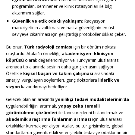
programları, seminerler ve klinik rotasyonları ile bilgi
aktarımını sağlar.
Güvenlik ve etik odaklı yaklaşım
: Radyasyon
maruziyetinin azaltılması ve hasta güvenliğinin en üst
seviyeye çıkarılması için geliştirdiği protokoller dikkat çeker.
Bu onur,
Türk radyoloji camiası
için bir dönüm noktası
oluşturdu. Atalar’ın örnekliği,
akademisyen- klinisyen
köprüsü
olarak değerlendiriliyor ve Türkiye’nin uluslararası
arenada tıp alanında sesinin daha gür çıkmasını sağlıyor.
Özellikle
kişisel başarı ve takım çalışması
arasındaki
sinerjiyi vurgulayan söylemleri, genç doktorlara
liderlik ve
vizyon
kazandırmayı hedefliyor.
Gelecek planları arasında
yenilikçi tedavi modalitelerinin’da
uygulanabilirliğini artırmak,
yapay zeka temelli
görüntüleme çözümleri
ile tanı süreçlerini hızlandırmak ve
akademik araştırma fonlarının artması
için uluslararası
ortaklıklar kurmak yer alıyor. Atalar, bu tür girişimlerle, global
standartlarda güvenli, etkili ve erişilebilir tedaviye odaklanan bir