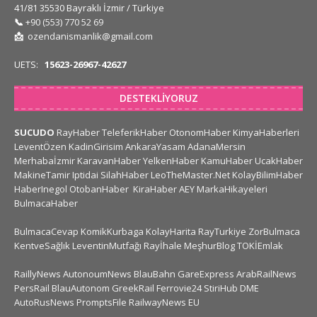
41/81 35530 Bayraklı İzmir / Türkiye
📞
+90 (553) 770 52 69
📩
ozendanismanlik@gmail.com
UETS:
15623-26967-42627
DESTEKLIYORUZ
SUCUDO
RayHaber
TeleferikHaber
OtonomHaber
KimyaHaberleri
LeventÖzen
KadinGirisim
AnkaraYasam
AdanaMersin
Merhabaİzmir
KaravanHaber
YelkenHaber
KamuHaber
UcakHaber
MakineTamir
Iptidai
SilahHaber
LeoTheMaster.Net
KolayBilimHaber
HaberInegol
OtobanHaber
KiraHaber
AEY
MarkaHikayeleri
BulmacaHaber
BulmacaCevap
KomikKurbaga
KolayHarita
RayTurkiye
ZorBulmaca
KentveSağlık
LeventinMutfağı
Rayİhale
MeşhurBlog
TOKİEmlak
RaillyNews
AutonoumNews
BlauBahn
GareExpress
ArabRailNews
PersRail
BlauAutonom
GreekRail
Ferrovie24
StiriHub
DME
AutoRusNews
PromptsFile
RailwayNews EU