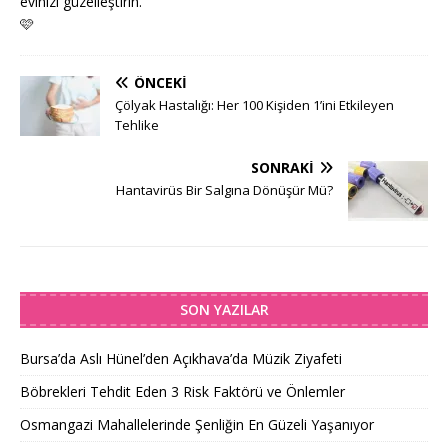
evinizi güzelleştirin.
🩷
ÖNCEKI
Çölyak Hastalığı: Her 100 Kişiden 1’ini Etkileyen
Tehlike
SONRAKI
Hantavirüs Bir Salgına Dönüşür Mü?
SON YAZILAR
Bursa’da Aslı Hünel’den Açıkhava’da Müzik Ziyafeti
Böbrekleri Tehdit Eden 3 Risk Faktörü ve Önlemler
Osmangazi Mahallelerinde Şenliğin En Güzeli Yaşanıyor