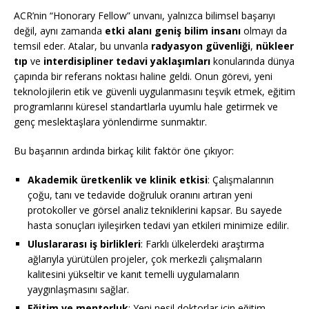
ACR’nin “Honorary Fellow” unvanı, yalnızca bilimsel başarıyı
değil, aynı zamanda
etki alanı geniş bilim insanı
olmayı da
temsil eder. Atalar, bu unvanla
radyasyon güvenliği
,
nükleer
tıp
ve
interdisipliner tedavi yaklaşımları
konularında dünya
çapında bir referans noktası haline geldi. Onun görevi, yeni
teknolojilerin etik ve güvenli uygulanmasını teşvik etmek, eğitim
programlarını küresel standartlarla uyumlu hale getirmek ve
genç meslektaşlara yönlendirme sunmaktır.
Bu başarının ardında birkaç kilit faktör öne çıkıyor:
Akademik üretkenlik ve klinik etkisi
: Çalışmalarının
çoğu, tanı ve tedavide doğruluk oranını artıran yeni
protokoller ve görsel analiz tekniklerini kapsar. Bu sayede
hasta sonuçları iyileşirken tedavi yan etkileri minimize edilir.
Uluslararası iş birlikleri
: Farklı ülkelerdeki araştırma
ağlarıyla yürütülen projeler, çok merkezli çalışmaların
kalitesini yükseltir ve kanıt temelli uygulamaların
yaygınlaşmasını sağlar.
Eğitim ve mentorluk
: Yeni nesil doktorlar için eğitim