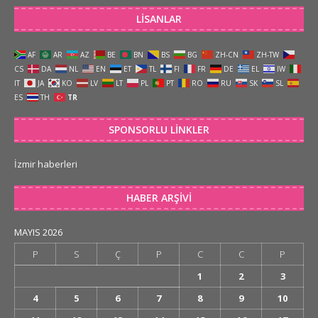
LISANLAR
AF
AR
AZ
BE
BN
BS
BG
ZH-CN
ZH-TW
CS
DA
NL
EN
ET
TL
FI
FR
DE
EL
IW
IT
JA
KO
LV
LT
PL
PT
RO
RU
SK
SL
ES
TH
TR
SPONSORLU LINKLER
İzmir haberleri
HABER ARŞIVI
MAYIS 2026
P
S
Ç
P
C
C
P
1
2
3
4
5
6
7
8
9
10