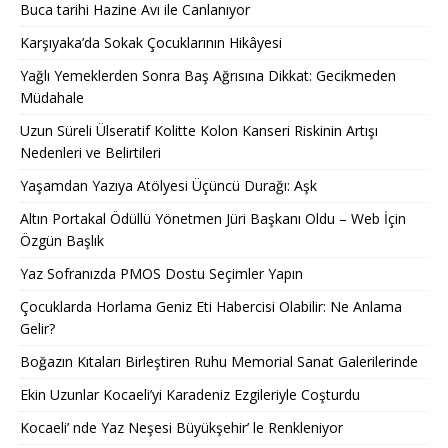
Buca tarihi Hazine Avı ile Canlanıyor
Karşıyaka’da Sokak Çocuklarının Hikâyesi
Yağlı Yemeklerden Sonra Baş Ağrısına Dikkat: Gecikmeden
Müdahale
Uzun Süreli Ülseratif Kolitte Kolon Kanseri Riskinin Artışı
Nedenleri ve Belirtileri
Yaşamdan Yazıya Atölyesi Üçüncü Durağı: Aşk
Altın Portakal Ödüllü Yönetmen Jüri Başkanı Oldu – Web İçin
Özgün Başlık
Yaz Sofranızda PMOS Dostu Seçimler Yapın
Çocuklarda Horlama Geniz Eti Habercisi Olabilir: Ne Anlama
Gelir?
Boğazın Kıtaları Birleştiren Ruhu Memorial Sanat Galerilerinde
Ekin Uzunlar Kocaeli’yi Karadeniz Ezgileriyle Coşturdu
Kocaeli’ nde Yaz Neşesi Büyükşehir’ le Renkleniyor