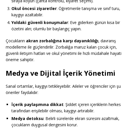
sıraya koyun (çanta kontrolü, kıyafet seçimi).
Okul öncesi ziyaretler
: Öğretmenle tanışma ve sınıf turu,
kaygıyı azaltabilir.
Yoldaki güvenli konuşmalar
: Eve giderken günün kısa bir
özetini alın; olumlu bir başlangıç yapın.
Çocukların
akran zorbalığına karşı dayanıklılığı
, davranış
modelleme ile güçlendirilir. Zorbalığa maruz kalan çocuk için,
güvenli iletişim hatları ve okul yönetimi ile hızlı müdahale hayati
öneme sahiptir.
Medya ve Dijital İçerik Yönetimi
Sanal ortamlar, kaygıyı tetikleyebilir. Aileler ve öğrenciler için şu
öneriler faydalıdır:
İçerik paylaşımına dikkat
: Şiddet içeren içeriklerin herkes
tarafından erişilebilir olması, kaygıyı artırabilir.
Medya detoksu
: Belirli sürelerde ekran süresini azaltmak,
çocukların duygusal dengesini korur.