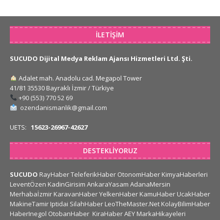
İLETIŞIM
SUCUDO Dijital Medya Reklam Ajansı Hizmetleri Ltd. Şti.
Adalet mah. Anadolu cad. Megapol Tower
41/81 35530 Bayraklı İzmir / Türkiye
+90 (553) 770 52 69
ozendanismanlik@gmail.com
UETS:
15623-26967-42627
DESTEKLIYORUZ
SUCUDO
RayHaber
TeleferikHaber
OtonomHaber
KimyaHaberleri
LeventÖzen
KadinGirisim
AnkaraYasam
AdanaMersin
Merhabaİzmir
KaravanHaber
YelkenHaber
KamuHaber
UcakHaber
MakineTamir
Iptidai
SilahHaber
LeoTheMaster.Net
KolayBilimHaber
HaberInegol
OtobanHaber
KiraHaber
AEY
MarkaHikayeleri