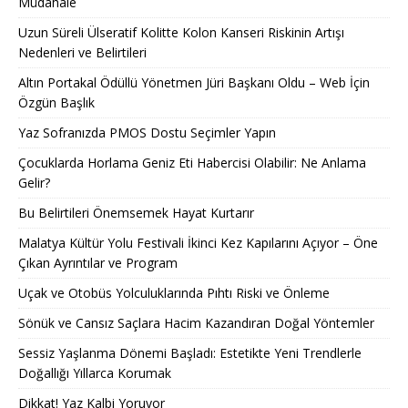
Müdahale
Uzun Süreli Ülseratif Kolitte Kolon Kanseri Riskinin Artışı
Nedenleri ve Belirtileri
Altın Portakal Ödüllü Yönetmen Jüri Başkanı Oldu – Web İçin
Özgün Başlık
Yaz Sofranızda PMOS Dostu Seçimler Yapın
Çocuklarda Horlama Geniz Eti Habercisi Olabilir: Ne Anlama
Gelir?
Bu Belirtileri Önemsemek Hayat Kurtarır
Malatya Kültür Yolu Festivali İkinci Kez Kapılarını Açıyor – Öne
Çıkan Ayrıntılar ve Program
Uçak ve Otobüs Yolculuklarında Pıhtı Riski ve Önleme
Sönük ve Cansız Saçlara Hacim Kazandıran Doğal Yöntemler
Sessiz Yaşlanma Dönemi Başladı: Estetikte Yeni Trendlerle
Doğallığı Yıllarca Korumak
Dikkat! Yaz Kalbi Yoruyor