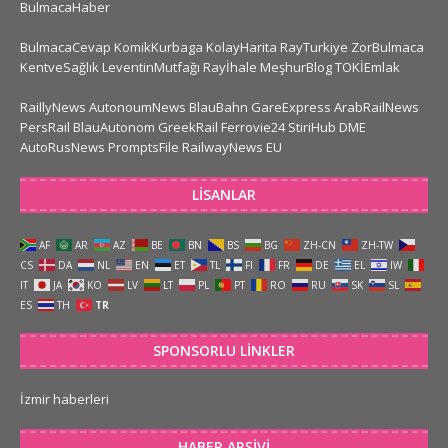
BulmacaHaber
BulmacaCevap
KomikKurbaga
KolayHarita
RayTurkiye
ZorBulmaca
KentveSağlık
LeventinMutfağı
Rayİhale
MeşhurBlog
TOKİEmlak
RaillyNews
AutonoumNews
BlauBahn
GareExpress
ArabRailNews
PersRail
BlauAutonom
GreekRail
Ferrovie24
StiriHub
DME
AutoRusNews
PromptsFile
RailwayNews EU
LISANLAR
AF
AR
AZ
BE
BN
BS
BG
ZH-CN
ZH-TW
CS
DA
NL
EN
ET
TL
FI
FR
DE
EL
IW
IT
JA
KO
LV
LT
PL
PT
RO
RU
SK
SL
ES
TH
TR
SPONSORLU LINKLER
İzmir haberleri
HABER ARŞIVI